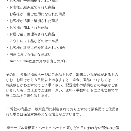
・お客様が一度開梱なされた商品
・お客様が組み立てられた商品
・お客様が一度ご使用になられた商品
・お客様が汚損・破損された商品
・お客様が加工された商品
・お届け後、修理等された商品
・アウトレット品などのセール品
・お客様が故意に色を間違われた場合
・同色における僅かな色違い
・1mm〜10mm程度の扉や引出しのズレ
その他 各商品掲載ページにご返品をお受け出来ない旨記載があるもの
なお、お届けから８日間以上過ぎますと、返金、返品につましては、ご
相談致しかねますのでご了承下さい。配送途中の破損などの事故がござ
いましたら、当店までご連絡下さい。送料・手数料ともに当店負担で早
急に新品をご送付致します。
※弊社の商品は一般家庭用に製造されておりますので業務用でご使用さ
れた場合は保証対象外となる場合がございます。
※テーブル天板裏・ベッドのヘッドの裏などの目に触れない部分の小傷