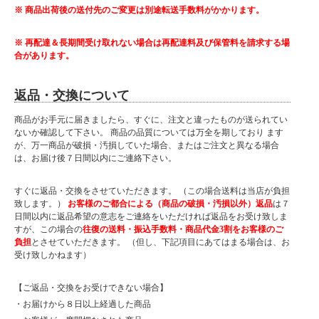
※ 商品出荷後の送付先のご変更は別途転送手数料がかかります。
※ 再配達＆長期間受け取れない場合は再配達料及び保管料を請求する場
合があります。
返品・交換について
商品がお手元に届きましたら、すぐに、注文と違ったものが送られてい
ないか確認して下さい。 商品の品質については万全を期しており ます
が、万一商品が破損・汚損していた場合、またはご注文と異なる場合
は、お届け後７日間以内にご連絡下さい。
すぐに返品・交換をさせていただきます。 （この場合送料は当店が負担
致します。）
お客様のご都合による（商品の破損・汚損以外）返品
は７
日間以内に返品希望の意志をご連絡をいただければ返品をお受け致しま
すが、この場合の
往復の送料・振込手数料・商品代金3割をお客様のご
負担
とさせていただきます。 （但し、下記項目にあてはまる場合は、お
受け致しかねます）
【ご返品・交換をお受けできない場合】
・お届けから８日以上経過した商品