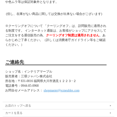
や色ムラ等は保証対象外となります。
(但し、在庫がない商品に関しては交換が出来ない場合がございます)
※クーリングオフについて 「クーリングオフ」は、訪問販売に適用され
る制度です。 インターネット通販は、お客様がショップにアクセスして
ご注文をする通信販売の為、
クーリングオフ制度は適用されません
。あ
らかじめご了承ください。（詳しくは消費者庁ガイドライン等をご確認
ください。）
ご連絡先
ショップ名：インテリアマーブル
販売業者：三環ジャパン株式会社
所在地：
〒831-0016 福岡県大川市酒見１２２３−２
電話番号：
0944-85-0968
お問合せメールアドレス：
shopmaster@ecmeubles.com
お店のトップへ戻る
カートを見る