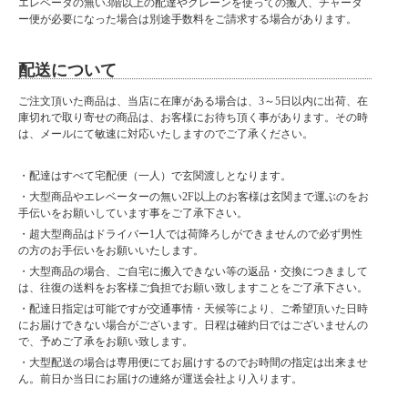
エレベータの無い3階以上の配達やクレーンを使っての搬入、チャータ
ー便が必要になった場合は別途手数料をご請求する場合があります。
配送について
ご注文頂いた商品は、当店に在庫がある場合は、3～5日以内に出荷、在
庫切れで取り寄せの商品は、お客様にお待ち頂く事があります。その時
は、メールにて敏速に対応いたしますのでご了承ください。
・配達はすべて宅配便（一人）で玄関渡しとなります。
・大型商品やエレベーターの無い2F以上のお客様は玄関まで運ぶのをお
手伝いをお願いしています事をご了承下さい。
・超大型商品はドライバー1人では荷降ろしができませんので必ず男性
の方のお手伝いをお願いいたします。
・大型商品の場合、ご自宅に搬入できない等の返品・交換につきまして
は、往復の送料をお客様ご負担でお願い致しますことをご了承下さい。
・配達日指定は可能ですが交通事情・天候等により、ご希望頂いた日時
にお届けできない場合がございます。日程は確約日ではございませんの
で、予めご了承をお願い致します。
・大型配送の場合は専用便にてお届けするのでお時間の指定は出来ませ
ん。前日か当日にお届けの連絡が運送会社より入ります。