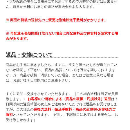
・大型配送の場合は専用便にてお届けするのでお時間の指定は出来ませ
ん。前日か当日にお届けの連絡が運送会社より入ります。
※ 商品出荷後の送付先のご変更は別途転送手数料がかかります。
※ 再配達＆長期間受け取れない場合は再配達料及び保管料を請求する場
合があります。
返品・交換について
商品がお手元に届きましたら、すぐに、注文と違ったものが送られてい
ないか確認して下さい。 商品の品質については万全を期しており ます
が、万一商品が破損・汚損していた場合、またはご注文と異なる場合
は、お届け後７日間以内にご連絡下さい。
すぐに返品・交換をさせていただきます。 （この場合送料は当店が負担
致します。）
お客様のご都合による（商品の破損・汚損以外）返品
は７
日間以内に返品希望の意志をご連絡をいただければ返品をお受け致しま
すが、この場合の
往復の送料・振込手数料・商品代金3割をお客様のご
負担
とさせていただきます。 （但し、下記項目にあてはまる場合は、お
受け致しかねます）