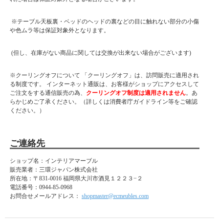
※テーブル天板裏・ベッドのヘッドの裏などの目に触れない部分の小傷
や色ムラ等は保証対象外となります。
(但し、在庫がない商品に関しては交換が出来ない場合がございます)
※クーリングオフについて 「クーリングオフ」は、訪問販売に適用され
る制度です。 インターネット通販は、お客様がショップにアクセスして
ご注文をする通信販売の為、
クーリングオフ制度は適用されません
。あ
らかじめご了承ください。（詳しくは消費者庁ガイドライン等をご確認
ください。）
ご連絡先
ショップ名：インテリアマーブル
販売業者：三環ジャパン株式会社
所在地：
〒831-0016 福岡県大川市酒見１２２３−２
電話番号：
0944-85-0968
お問合せメールアドレス：
shopmaster@ecmeubles.com