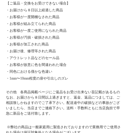
【ご返品・交換をお受けできない場合】
・お届けから８日以上経過した商品
・お客様が一度開梱なされた商品
・お客様が組み立てられた商品
・お客様が一度ご使用になられた商品
・お客様が汚損・破損された商品
・お客様が加工された商品
・お届け後、修理等された商品
・アウトレット品などのセール品
・お客様が故意に色を間違われた場合
・同色における僅かな色違い
・1mm〜10mm程度の扉や引出しのズレ
その他 各商品掲載ページにご返品をお受け出来ない旨記載があるもの
なお、お届けから８日間以上過ぎますと、返金、返品につましては、ご
相談致しかねますのでご了承下さい。配送途中の破損などの事故がござ
いましたら、当店までご連絡下さい。送料・手数料ともに当店負担で早
急に新品をご送付致します。
※弊社の商品は一般家庭用に製造されておりますので業務用でご使用さ
れた場合は保証対象外となる場合がございます。