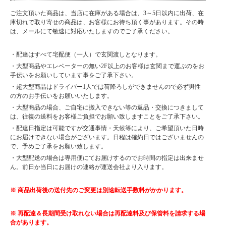
ご注文頂いた商品は、当店に在庫がある場合は、3～5日以内に出荷、在
庫切れで取り寄せの商品は、お客様にお待ち頂く事があります。その時
は、メールにて敏速に対応いたしますのでご了承ください。
・配達はすべて宅配便（一人）で玄関渡しとなります。
・大型商品やエレベーターの無い2F以上のお客様は玄関まで運ぶのをお
手伝いをお願いしています事をご了承下さい。
・超大型商品はドライバー1人では荷降ろしができませんので必ず男性
の方のお手伝いをお願いいたします。
・大型商品の場合、ご自宅に搬入できない等の返品・交換につきまして
は、往復の送料をお客様ご負担でお願い致しますことをご了承下さい。
・配達日指定は可能ですが交通事情・天候等により、ご希望頂いた日時
にお届けできない場合がございます。日程は確約日ではございませんの
で、予めご了承をお願い致します。
・大型配送の場合は専用便にてお届けするのでお時間の指定は出来ませ
ん。前日か当日にお届けの連絡が運送会社より入ります。
※ 商品出荷後の送付先のご変更は別途転送手数料がかかります。
※ 再配達＆長期間受け取れない場合は再配達料及び保管料を請求する場
合があります。