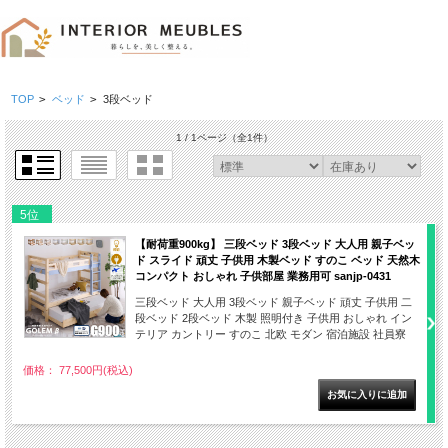
TOP
>
ベッド
>
3段ベッド
1 / 1ページ
（全1件）
5位
【耐荷重900kg】 三段ベッド 3段ベッド 大人用 親子ベッ
ド スライド 頑丈 子供用 木製ベッド すのこ ベッド 天然木
コンパクト おしゃれ 子供部屋 業務用可 sanjp-0431
三段ベッド 大人用 3段ベッド 親子ベッド 頑丈 子供用 二
段ベッド 2段ベッド 木製 照明付き 子供用 おしゃれ イン
テリア カントリー すのこ 北欧 モダン 宿泊施設 社員寮
価格： 77,500円(税込)