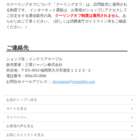
※クーリングオフについて 「クーリングオフ」は、訪問販売に適用され
る制度です。 インターネット通販は、お客様がショップにアクセスして
ご注文をする通信販売の為、
クーリングオフ制度は適用されません
。あ
らかじめご了承ください。（詳しくは消費者庁ガイドライン等をご確認
ください。）
ご連絡先
ショップ名：インテリアマーブル
販売業者：三環ジャパン株式会社
所在地：
〒831-0016 福岡県大川市酒見１２２３−２
電話番号：
0944-85-0968
お問合せメールアドレス：
shopmaster@ecmeubles.com
お店のトップへ戻る
カートを見る
マイページへ
お客様の声を見る
お気に入りリストを見る