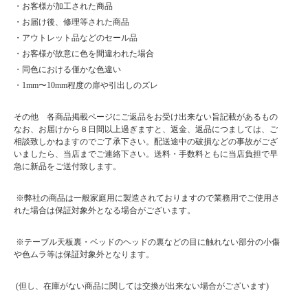
・お客様が加工された商品
・お届け後、修理等された商品
・アウトレット品などのセール品
・お客様が故意に色を間違われた場合
・同色における僅かな色違い
・1mm〜10mm程度の扉や引出しのズレ
その他 各商品掲載ページにご返品をお受け出来ない旨記載があるもの
なお、お届けから８日間以上過ぎますと、返金、返品につましては、ご
相談致しかねますのでご了承下さい。配送途中の破損などの事故がござ
いましたら、当店までご連絡下さい。送料・手数料ともに当店負担で早
急に新品をご送付致します。
※弊社の商品は一般家庭用に製造されておりますので業務用でご使用さ
れた場合は保証対象外となる場合がございます。
※テーブル天板裏・ベッドのヘッドの裏などの目に触れない部分の小傷
や色ムラ等は保証対象外となります。
(但し、在庫がない商品に関しては交換が出来ない場合がございます)