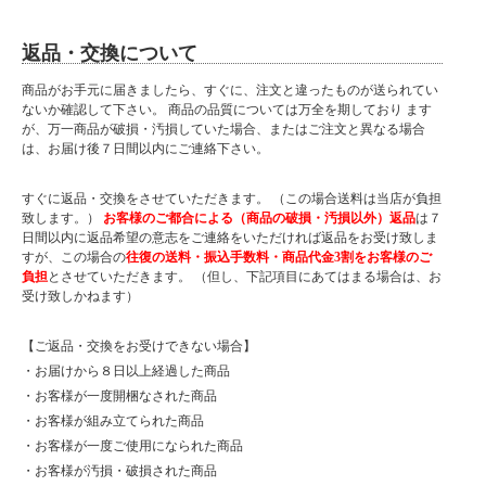
返品・交換について
商品がお手元に届きましたら、すぐに、注文と違ったものが送られてい
ないか確認して下さい。 商品の品質については万全を期しており ます
が、万一商品が破損・汚損していた場合、またはご注文と異なる場合
は、お届け後７日間以内にご連絡下さい。
すぐに返品・交換をさせていただきます。 （この場合送料は当店が負担
致します。）
お客様のご都合による（商品の破損・汚損以外）返品
は７
日間以内に返品希望の意志をご連絡をいただければ返品をお受け致しま
すが、この場合の
往復の送料・振込手数料・商品代金3割をお客様のご
負担
とさせていただきます。 （但し、下記項目にあてはまる場合は、お
受け致しかねます）
【ご返品・交換をお受けできない場合】
・お届けから８日以上経過した商品
・お客様が一度開梱なされた商品
・お客様が組み立てられた商品
・お客様が一度ご使用になられた商品
・お客様が汚損・破損された商品