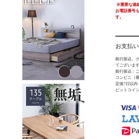
※重要な連
お電話番号
す。
お支払い
銀行振込、
てございま
銀行振込：ご
コンビニ（番
定後7日以内
ビットコイ