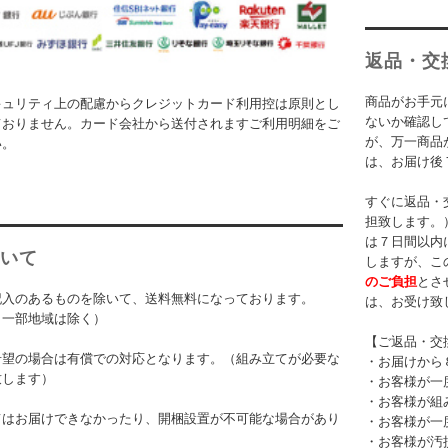
返品・交
商品がお手元
キュリティ上の配慮からクレジットカード利用控は原則とし
ないか確認し
ておりません。カード会社から送付されますご利用明細をご
が、万一商品
い。
は、お届け後
すぐに返品・
担致します。
は７日間以内
いて
しますが、こ
のご負担
とさ
記入のあるものを除いて、送料無料になっております。
は、お受け致
・一部地域は除く）
【ご返品・交
希望の場合は有償での対応となります。（組み立てが必要な
・お届けから
致します）
・お客様が一
・お客様が組
てはお届けできなかったり、開梱設置が不可能な場合があり
・お客様が一
・お客様が汚