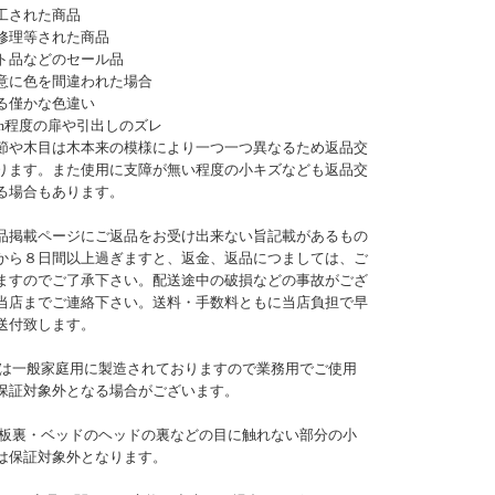
工された商品
修理等された商品
ト品などのセール品
意に色を間違われた場合
る僅かな色違い
mm程度の扉や引出しのズレ
節や木目は木本来の模様により一つ一つ異なるため返品交
ります。また使用に支障が無い程度の小キズなども返品交
る場合もあります。
品掲載ページにご返品をお受け出来ない旨記載があるもの
から８日間以上過ぎますと、返金、返品につましては、ご
ますのでご了承下さい。配送途中の破損などの事故がござ
当店までご連絡下さい。送料・手数料ともに当店負担で早
送付致します。
は一般家庭用に製造されておりますので業務用でご使用
保証対象外となる場合がございます。
板裏・ベッドのヘッドの裏などの目に触れない部分の小
は保証対象外となります。