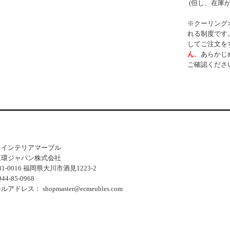
(但し、在庫
※クーリング
れる制度です
してご注文を
ん
。あらかじ
ご確認くださ
：インテリアマーブル
三環ジャパン株式会社
-0016 福岡県大川市酒見1223-2
-85-0968
ールアドレス：
shopmaster@ecmeubles.com