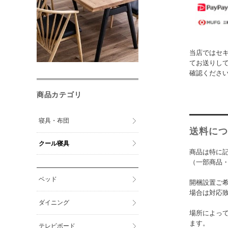
当店ではセ
てお送りし
確認くださ
商品カテゴリ
寝具・布団
送料につ
クール寝具
商品は特に
（一部商品
ベッド
開梱設置ご
場合は対応
ダイニング
場所によっ
ます。
テレビボード