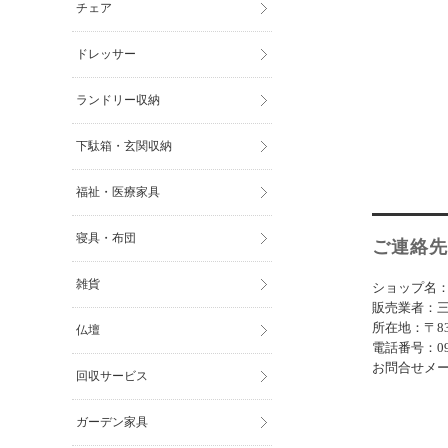
チェア
ドレッサー
ランドリー収納
下駄箱・玄関収納
福祉・医療家具
寝具・布団
ご連絡先
雑貨
ショップ名
販売業者：
所在地：〒831
仏壇
電話番号：0944
お問合せメ
回収サービス
ガーデン家具