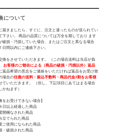
換について
に届きましたら、すぐに、注文と違ったものが送られてい
て下さい。 商品の品質については万全を期しており ます
が破損・汚損していた場合、またはご注文と異なる場合
７日間以内にご連絡下さい。
交換をさせていただきます。 （この場合送料は当店が負
）
お客様のご都合による（商品の破損・汚損以外）返品
に返品希望の意志をご連絡をいただければ返品をお受け致
の場合の
往復の送料・振込手数料・商品代金3割をお客様
せていただきます。 （但し、下記項目にあてはまる場合
しかねます）
換をお受けできない場合】
８日以上経過した商品
度開梱なされた商品
み立てられた商品
度ご使用になられた商品
損・破損された商品