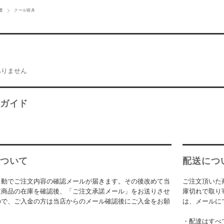
団
クール寝具
ありません
ガイド
ついて
配送につ
自動でご注文内容の確認メールが届きます。その後改めて当
ご注文頂いた
文商品の在庫を確認後、「ご注文承諾メール」をお送りさせ
庫切れで取り
ので、ご入金の方は当店からのメール確認後にご入金をお願
は、メールに
。
・配達はすべ