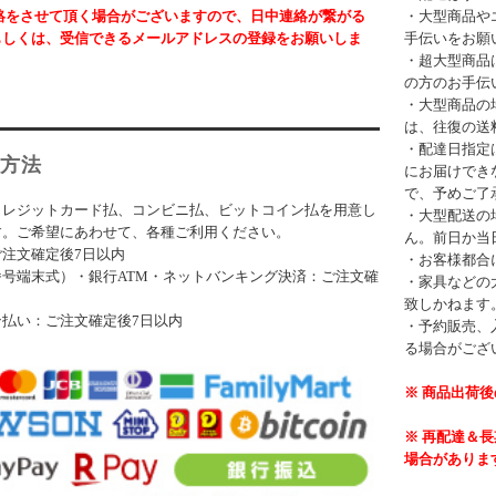
絡をさせて頂く場合がございますので、日中連絡が繋がる
・大型商品や
もしくは、受信できるメールアドレスの登録をお願いしま
手伝いをお願
・超大型商品
の方のお手伝
・大型商品の
は、往復の送
・配達日指定
方法
にお届けでき
で、予めご了
クレジットカード払、コンビニ払、ビットコイン払を用意し
・大型配送の
す。ご希望にあわせて、各種ご利用ください。
ん。前日か当
注文確定後7日以内
・お客様都合
号端末式）・銀行ATM・ネットバンキング決済：ご注文確
・家具などの
致しかねます
ン払い：ご注文確定後7日以内
・予約販売、
る場合がござ
※ 商品出荷
※ 再配達＆
場合がありま