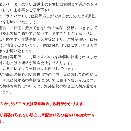
エレベーターの無い2F以上のお客様は玄関まで運ぶのをお
いしています事をご了承下さい。
はドライバー1人では荷降ろしができませんので必ず男性
いをお願いいたします。
場合、ご自宅に搬入できない等の返品・交換につきまして
料をお客様ご負担でお願い致しますことをご了承下さい。
は可能ですが交通事情・天候等により、ご希望頂いた日時
ない場合がございます。日程は確約日ではございませんの
承をお願い致します。
場合は専用便にてお届けするのでお時間の指定は出来ませ
日にお届けの連絡が運送会社より入ります。
によるイレギュラー対応はお断りしています。
大型商品の贈答用や業務用でのお届け日に関しての確約は
。それに関する損害補償については責任を負いかねます。
入荷待ち商品については、海外情勢の都合上入荷が遅延す
います。
後の送付先のご変更は別途転送手数料がかかります。
長期間受け取れない場合は再配達料及び保管料を請求する
す。