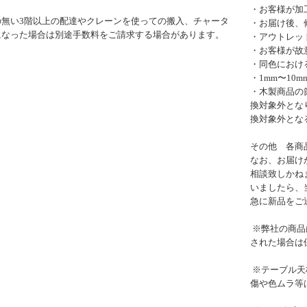
・お客様が加
の無い3階以上の配達やクレーンを使っての搬入、チャータ
・お届け後、
になった場合は別途手数料をご請求する場合があります。
・アウトレッ
・お客様が故
・同色におけ
・1mm〜10
・木製商品の
換対象外とな
換対象外とな
その他 各商
なお、お届け
相談致しかね
いましたら、
急に新品をご
※弊社の商品
された場合は
※テーブル天
傷や色ムラ等