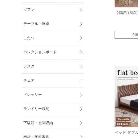
ソファ
テーブル・座卓
在
こたつ
コレクションボード
デスク
チェア
ドレッサー
ランドリー収納
下駄箱・玄関収納
福祉・医療家具