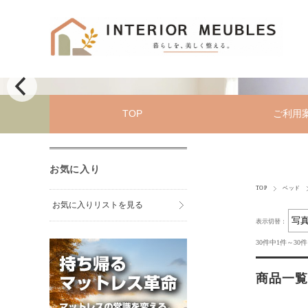
TOP
ご利用
お気に入り
TOP
ベッド
お気に入りリストを見る
表示切替：
30件中1件～30
商品一覧