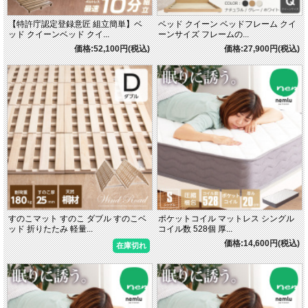
【特許庁認定登録意匠 組立簡単】ベ
ベッド クイーン ベッドフレーム クイ
ッド クイーンベッド クイ...
ーンサイズ フレームの...
価格:52,100円(税込)
価格:27,900円(税込)
すのこマット すのこ ダブル すのこベ
ポケットコイル マットレス シングル
ッド 折りたたみ 軽量...
コイル数 528個 厚...
価格:14,600円(税込)
在庫切れ