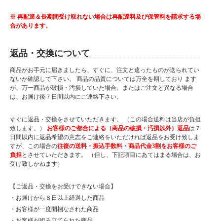
※ 再配達＆長期間受け取れない場合は再配達料及び保管料を請求する場
合があります。
返品・交換について
商品がお手元に届きましたら、すぐに、注文と違ったものが送られてい
ないか確認して下さい。 商品の品質については万全を期しており ます
が、万一商品が破損・汚損していた場合、またはご注文と異なる場合
は、お届け後７日間以内にご連絡下さい。
すぐに返品・交換をさせていただきます。 （この場合送料は当店が負担
致します。）
お客様のご都合による（商品の破損・汚損以外）返品
は７
日間以内に返品希望の意志をご連絡をいただければ返品をお受け致しま
すが、この場合の
往復の送料・振込手数料・商品代金3割をお客様のご
負担
とさせていただきます。 （但し、下記項目にあてはまる場合は、お
受け致しかねます）
【ご返品・交換をお受けできない場合】
・お届けから８日以上経過した商品
・お客様が一度開梱なされた商品
・お客様が組み立てられた商品