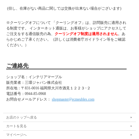
※離島は別途お見積りになります。
(但し、在庫がない商品に関しては交換が出来ない場合がございます)
※運送会社の事情により離島・北海道の一部地域においては配達できない場合がご
ざいます。
※対象地域の送料は別途ご請求とさせていただきます。送料をご承諾されました
※クーリングオフについて 「クーリングオフ」は、訪問販売に適用され
ら、注文確定メールにて合計金額をお知らせいたします。（注文確定メールが届い
る制度です。 インターネット通販は、お客様がショップにアクセスして
ていない場合はご質問メールが届いていないか確認お願いします。）
ご注文をする通信販売の為、
クーリングオフ制度は適用されません
。あ
らかじめご了承ください。（詳しくは消費者庁ガイドライン等をご確認
■材質
ください。）
MDF/強化シート
■サイズ
ご連絡先
幅141×長さ204×高さ86(床面高さ25.3)cm
ショップ名：インテリアマーブル
■カラー
販売業者：三環ジャパン株式会社
ライトグレー、ブラウン
所在地：
〒831-0016 福岡県大川市酒見１２２３−２
電話番号：
0944-85-0968
お問合せメールアドレス：
shopmaster@ecmeubles.com
■特徴
輸入品
お客様組み立て品
右側に2口コンセント
お店のトップへ戻る
お掃除ロボット対応
スノコ床板9mm
カートを見る
マットレスは別売り
マイページへ