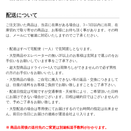
配送について
ご注文頂いた商品は、当店に在庫がある場合は、3～5日以内に出荷、在
庫切れで取り寄せの商品は、お客様にお待ち頂く事があります。その時
は、メールにて敏速に対応いたしますのでご了承ください。
・配達はすべて宅配便（一人）で玄関渡しとなります。
・大型商品やエレベーターの無い2F以上のお客様は玄関まで運ぶのをお
手伝いをお願いしています事をご了承下さい。
・超大型商品はドライバー1人では荷降ろしができませんので必ず男性
の方のお手伝いをお願いいたします。
・大型商品の場合、ご自宅に搬入できない等の返品・交換につきまして
は、往復の送料をお客様ご負担でお願い致しますことをご了承下さい。
・配達日指定は可能ですが交通事情・天候等により、ご希望頂いた日時
にお届けできない場合がございます。日程は確約日ではございませんの
で、予めご了承をお願い致します。
・大型配送の場合は専用便にてお届けするのでお時間の指定は出来ませ
ん。前日か当日にお届けの連絡が運送会社より入ります。
※ 商品出荷後の送付先のご変更は別途転送手数料がかかります。