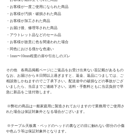
・お客様が一度ご使用になられた商品
・お客様が汚損・破損された商品
・お客様が加工された商品
・お届け後、修理等された商品
・アウトレット品などのセール品
・お客様が故意に色を間違われた場合
・同色における僅かな色違い
・1mm〜10mm程度の扉や引出しのズレ
その他 各商品掲載ページにご返品をお受け出来ない旨記載があるもの
なお、お届けから８日間以上過ぎますと、返金、返品につましては、ご
相談致しかねますのでご了承下さい。配送途中の破損などの事故がござ
いましたら、当店までご連絡下さい。送料・手数料ともに当店負担で早
急に新品をご送付致します。
■ 送料無料にて配達 ■
※弊社の商品は一般家庭用に製造されておりますので業務用でご使用さ
れた場合は保証対象外となる場合がございます。
北海道・東北・沖縄・離島の方は送料がかかりますので"■送料について（一部地域
は別途送料有り）"プルダウンメニューから対象地域をお選びください。
※テーブル天板裏・ベッドのヘッドの裏などの目に触れない部分の小傷
※対象地域でお選びいただけなかった場合でも、送料を加算させていただきます。
や色ムラ等は保証対象外となります。
ご了承ください。