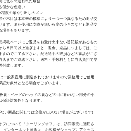
意に色を間違われた場合
る僅かな色違い
mm程度の扉や引出しのズレ
節や木目は木本来の模様により一つ一つ異なるため返品交
ります。また使用に支障が無い程度の小キズなども返品交
る場合もあります。
品掲載ページにご返品をお受け出来ない旨記載があるもの
から８日間以上過ぎますと、返金、返品につましては、ご
ますのでご了承下さい。配送途中の破損などの事故がござ
当店までご連絡下さい。送料・手数料ともに当店負担で早
送付致します。
は一般家庭用に製造されておりますので業務用でご使用
保証対象外となる場合がございます。
板裏・ベッドのヘッドの裏などの目に触れない部分の小
は保証対象外となります。
がない商品に関しては交換が出来ない場合がございます)
オフについて 「クーリングオフ」は、訪問販売に適用さ
。 インターネット通販は、お客様がショップにアクセス