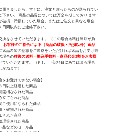
に届きましたら、すぐに、注文と違ったものが送られてい
て下さい。 商品の品質については万全を期しており ます
が破損・汚損していた場合、またはご注文と異なる場合
７日間以内にご連絡下さい。
交換をさせていただきます。 （この場合送料は当店が負
）
お客様のご都合による（商品の破損・汚損以外）返品
に返品希望の意志をご連絡をいただければ返品をお受け致
の場合の
往復の送料・振込手数料・商品代金3割をお客様
せていただきます。 （但し、下記項目にあてはまる場合
しかねます）
換をお受けできない場合】
８日以上経過した商品
度開梱なされた商品
み立てられた商品
度ご使用になられた商品
損・破損された商品
工された商品
修理等された商品
ト品などのセール品