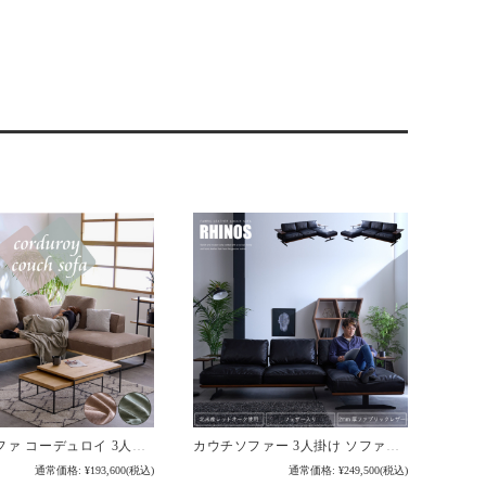
カウチソファ コーデュロイ 3人掛け 4人掛け コーナーソファ 三人掛け 四人掛け ソファ ソファー 布地 / ファブリック 北欧 モダン カジュアル お洒落 おしゃれ リビング コーディロイ 送料無料 通販 sanjp-0841
カウチソファー 3人掛け ソファー L字 ファブリックレザー ファブリック 布地 肘付 北米産レッドオーク 天然木 無垢 フェザー入 スチール脚 右カウチ 左カウチ おしゃれ / 高級感 カウチソファー 木製フレーム リビンクソファ ソファー ブラック 黒 送料無料 sanjp-1092
通常価格:
¥193,600
(税込)
通常価格:
¥249,500
(税込)