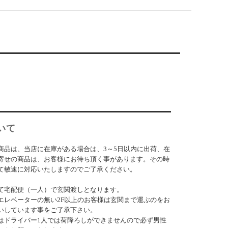
いて
商品は、当店に在庫がある場合は、3～5日以内に出荷、在
寄せの商品は、お客様にお待ち頂く事があります。その時
て敏速に対応いたしますのでご了承ください。
て宅配便（一人）で玄関渡しとなります。
エレベーターの無い2F以上のお客様は玄関まで運ぶのをお
いしています事をご了承下さい。
はドライバー1人では荷降ろしができませんので必ず男性