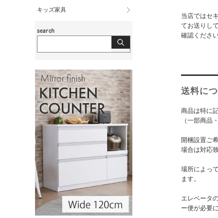
キッズ家具
当店ではセ
てお送りし
確認くださ
送料につ
商品は特に
（一部商品
開梱設置ご
場合は対応
場所によっ
ます。
エレベータ
ー便が必要