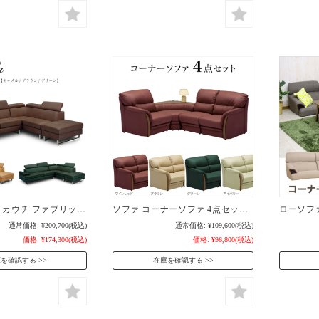
カウチソファ カウチ ファブリック 布地 布 ヘッドギア付き 撥水加工 シェーズロング スツール 3人掛けソファ ソファ / コーナー おしゃれ キャメル ブラウン グリーン 北欧 モダン 人気 ポケットコイル 送料無料 通販 ikr-0560
ソファ コーナーソファ 4点セット ソファー 応接セット 応接 リビングソファ リビング コンセント付き シンプル 高級 / おしゃれ かっこいい 合成皮革 アイボリー ブラウン グリーン ワインレッド 送料無料 通販 ikr-0487
通常価格:
¥200,700
(税込)
通常価格:
¥109,600
(税込)
価格:
¥174,300
(税込)
価格:
¥96,800
(税込)
庫を確認する
在庫を確認する