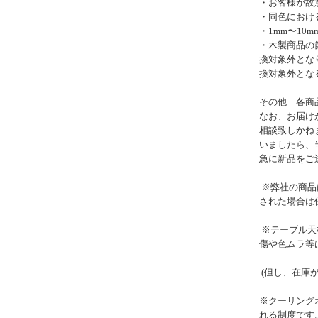
・お客様が故
・同色におけ
・1mm〜10
・木製商品の
換対象外とな
換対象外とな
その他 各商
なお、お届け
相談致しかね
いましたら、
急に新品をご
※弊社の商品
された場合は
※テーブル天
傷や色ムラ等
(但し、在庫
※クーリング
れる制度です