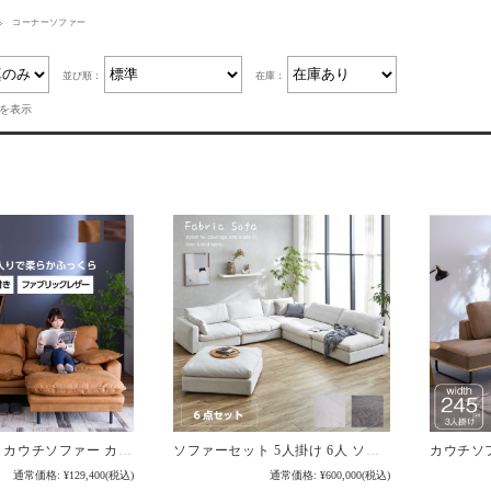
コーナーソファー
並び順：
在庫：
件を表示
ヴィンテージ カウチソファー カウチソファ 3人掛け フェザー 柔らかい おしゃれ 三人掛け 幅192 布地 ファブリックレザー 192 キャメル / ブラウン レザー レザー風 北欧 モダン インダストリアル お洒落 おしゃれ 脚付き ローソファ リビング 送料無料 通販 sanjp-1189
ソファーセット 5人掛け 6人 ソファ ソファー コーナーソファ 6点 布地 ファブリック 組み合わせ自由 クッション付き スツール 足置き 大型 リビング 北欧 モダン おしゃれ 送料無料 sanjp-0733
通常価格:
¥129,400
(税込)
通常価格:
¥600,000
(税込)