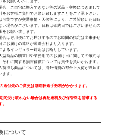
いをお願いいたします。
場合、ご自宅に搬入できない等の返品・交換につきまして
料をお客様ご負担でお願い致しますことをご了承下さい。
は可能ですが交通事情・天候等により、ご希望頂いた日時
ない場合がございます。日程は確約日ではございませんの
承をお願い致します。
場合は専用便にてお届けするのでお時間の指定は出来ませ
日にお届けの連絡が運送会社より入ります。
によるイレギュラー対応はお断りしています。
大型商品の贈答用や業務用でのお届け日に関しての確約は
。それに関する損害補償については責任を負いかねます。
入荷待ち商品については、海外情勢の都合上入荷が遅延す
います。
後の送付先のご変更は別途転送手数料がかかります。
長期間受け取れない場合は再配達料及び保管料を請求する
す。
換について