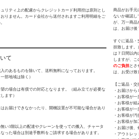
商品がお手元
キュリティ上の配慮からクレジットカード利用控は原則とし
ないか確認し
ておりません。カード会社から送付されますご利用明細をご
が、万一商品
い。
は、お届け後
すぐに返品・
担致します。
は７日間以内
いて
しますが、こ
のご負担
とさ
記入のあるものを除いて、送料無料になっております。
は、お受け致
・一部地域は除く）
【ご返品・交
希望の場合は有償での対応となります。（組み立てが必要な
・お届けから
致します）
・お客様が一
・お客様が組
てはお届けできなかったり、開梱設置が不可能な場合があり
・お客様が一
・お客様が汚
・お客様が加
の無い3階以上の配達やクレーンを使っての搬入、チャータ
・お届け後、
になった場合は別途手数料をご請求する場合があります。
・アウトレッ