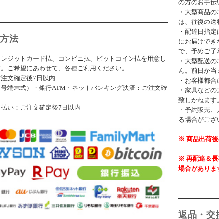
の方のお手伝
・大型商品の
は、往復の送
・配達日指定
方法
にお届けでき
で、予めご了
クレジットカード払、コンビニ払、ビットコイン払を用意し
・大型配送の
す。ご希望にあわせて、各種ご利用ください。
ん。前日か当
注文確定後7日以内
・お客様都合
号端末式）・銀行ATM・ネットバンキング決済：ご注文確
・家具などの
致しかねます
ン払い：ご注文確定後7日以内
・予約販売、
る場合がござ
※ 商品出荷
※ 再配達＆
場合がありま
返品・交