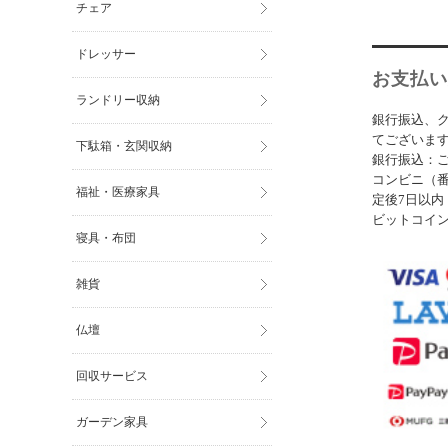
チェア
ドレッサー
お支払い
ランドリー収納
銀行振込、
てございま
下駄箱・玄関収納
銀行振込：ご
コンビニ（番
福祉・医療家具
定後7日以内
ビットコイ
寝具・布団
雑貨
仏壇
回収サービス
ガーデン家具