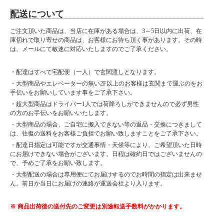
配送について
ご注文頂いた商品は、当店に在庫がある場合は、3～5日以内に出荷、在
庫切れで取り寄せの商品は、お客様にお待ち頂く事があります。その時
は、メールにて敏速に対応いたしますのでご了承ください。
・配達はすべて宅配便（一人）で玄関渡しとなります。
・大型商品やエレベーターの無い2F以上のお客様は玄関まで運ぶのをお
手伝いをお願いしています事をご了承下さい。
・超大型商品はドライバー1人では荷降ろしができませんので必ず男性
の方のお手伝いをお願いいたします。
・大型商品の場合、ご自宅に搬入できない等の返品・交換につきまして
は、往復の送料をお客様ご負担でお願い致しますことをご了承下さい。
・配達日指定は可能ですが交通事情・天候等により、ご希望頂いた日時
にお届けできない場合がございます。日程は確約日ではございませんの
で、予めご了承をお願い致します。
・大型配送の場合は専用便にてお届けするのでお時間の指定は出来ませ
ん。前日か当日にお届けの連絡が運送会社より入ります。
※ 商品出荷後の送付先のご変更は別途転送手数料がかかります。