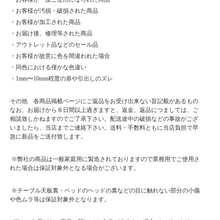
・お客様が汚損・破損された商品
・お客様が加工された商品
・お届け後、修理等された商品
・アウトレット品などのセール品
・お客様が故意に色を間違われた場合
・同色における僅かな色違い
・1mm〜10mm程度の扉や引出しのズレ
その他 各商品掲載ページにご返品をお受け出来ない旨記載があるもの
なお、お届けから８日間以上過ぎますと、返金、返品につましては、ご
相談致しかねますのでご了承下さい。配送途中の破損などの事故がござ
いましたら、当店までご連絡下さい。送料・手数料ともに当店負担で早
急に新品をご送付致します。
※弊社の商品は一般家庭用に製造されておりますので業務用でご使用さ
れた場合は保証対象外となる場合がございます。
※テーブル天板裏・ベッドのヘッドの裏などの目に触れない部分の小傷
や色ムラ等は保証対象外となります。