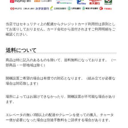
■サイズ
肘付:幅80×奥83×高69(SH15)cm
肘無:幅53×奥83×高69(SH15)cm
コーナー:幅86×奥86×高35(SH15)cm
当店ではセキュリティ上の配慮からクレジットカード利用控は原則とし
■カラー
てお送りしておりません。カード会社から送付されますご利用明細をご
・ブラック
確認ください。
・アイボリー
・ダークブラウン
送料について
■特徴
商品は特に記入のあるものを除いて、送料無料になっております。 （一
Sバネ
部商品・一部地域は除く）
輸入品
開梱設置ご希望の場合は有償での対応となります。（組み立てが必要な
大型商品に関しお届け前に
場合は対応致します）
事前連絡がある場合がございます。
よろしければご購入の際は
携帯番号をご登録ください。小型商品は在庫が有り、指定日がない場合は
場所によってはお届けできなかったり、開梱設置が不可能な場合があり
最短の出荷をさせていただきます。
ます。
小型商品は夜間の配達が可能な場合がございます。
備考欄にお書き添えください。
エレベータの無い3階以上の配達やクレーンを使っての搬入、チャータ
ー便が必要になった場合は別途手数料をご請求する場合があります。
■納期表記について
当店商品はメーカー取扱商品も販売中の為、稀に在庫切れの場合もございます。