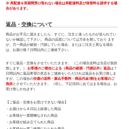
※ 再配達＆長期間受け取れない場合は再配達料及び保管料を請求する場
合があります。
返品・交換について
商品がお手元に届きましたら、すぐに、注文と違ったものが送られてい
ないか確認して下さい。 商品の品質については万全を期しており ます
が、万一商品が破損・汚損していた場合、またはご注文と異なる場合
は、お届け後７日間以内にご連絡下さい。
すぐに返品・交換をさせていただきます。 （この場合送料は当店が負担
致します。）
お客様のご都合による（商品の破損・汚損以外）返品
は７
日間以内に返品希望の意志をご連絡をいただければ返品をお受け致しま
すが、この場合の
往復の送料・振込手数料・商品代金3割をお客様のご
負担
とさせていただきます。 （但し、下記項目にあてはまる場合は、お
受け致しかねます）
【ご返品・交換をお受けできない場合】
・お届けから８日以上経過した商品
・お客様が一度開梱なされた商品
・お客様が組み立てられた商品
・お客様が一度ご使用になられた商品