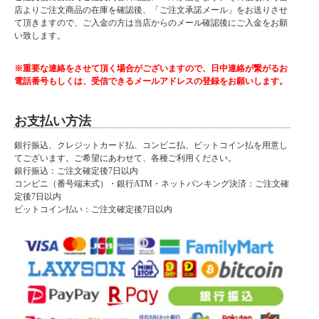
店よりご注文商品の在庫を確認後、「ご注文承諾メール」をお送りさせ
て頂きますので、ご入金の方は当店からのメール確認後にご入金をお願
い致します。
※重要な連絡をさせて頂く場合がございますので、日中連絡が繋がるお
電話番号もしくは、受信できるメールアドレスの登録をお願いします。
お支払い方法
銀行振込、クレジットカード払、コンビニ払、ビットコイン払を用意し
てございます。ご希望にあわせて、各種ご利用ください。
銀行振込：ご注文確定後7日以内
■ 送料無料にて配達 ■
コンビニ（番号端末式）・銀行ATM・ネットバンキング決済：ご注文確
定後7日以内
北海道・東北・沖縄・離島の方は送料がかかりますので"■送料について（一部地域
ビットコイン払い：ご注文確定後7日以内
は別途送料有り）"プルダウンメニューから対象地域をお選びください。
※対象地域でお選びいただけなかった場合でも、送料を加算させていただきます。
ご了承ください。
■材質
表面材：合成皮革・SPU/PVC
座面：Sバネ・ウレタンフォーム・ウェービングベルト