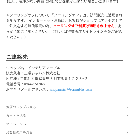
(但し、在庫がない商品に関しては交換が出来ない場合がございます)
※クーリングオフについて 「クーリングオフ」は、訪問販売に適用され
る制度です。 インターネット通販は、お客様がショップにアクセスして
ご注文をする通信販売の為、
クーリングオフ制度は適用されません
。あ
らかじめご了承ください。（詳しくは消費者庁ガイドライン等をご確認
ください。）
ご連絡先
ショップ名：インテリアマーブル
販売業者：三環ジャパン株式会社
所在地：
〒831-0016 福岡県大川市酒見１２２３−２
電話番号：
0944-85-0968
お問合せメールアドレス：
shopmaster@ecmeubles.com
お店のトップへ戻る
カートを見る
マイページへ
お客様の声を見る