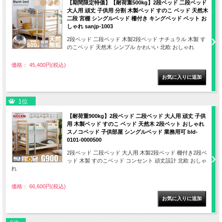
【期間限定特価】【耐荷重500kg】2段ベッド 二段ベッド
大人用 頑丈 子供用 分割 木製ベッド すのこ ベッド 天然木
二段 宮棚 シングルベッド 柵付き キングベッド ベット お
しゃれ sanjp-1003
2段ベッド 二段ベッド 木製2段ベッド ナチュラル 木製 す
のこベッド 天然木 シンプル かわいい 北欧 おしゃれ
価格： 45,400円(税込)
1位
【耐荷重900kg】2段ベッド 二段ベッド 大人用 頑丈 子供
用 木製ベッド すのこ ベッド 天然木 2段ベット おしゃれ
スノコベッド 子供部屋 シングルベッド 業務用可 bld-
0101-0000500
2段ベッド 二段ベッド 大人用 木製2段ベッド 棚付き2段ベ
ッド 木製 すのこベッド コンセント 頑丈設計 北欧 おしゃ
れ
価格： 66,600円(税込)