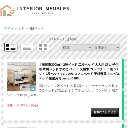
TOP
>
ベッド
>
2段ベッド
1 / 1ページ
（全10件）
【耐荷重300kg】2段ベッド 二段ベッド 大人用 頑丈 子供
用 木製ベッド すのこ ベッド 天然木 コンパクト 二段 / ベ
ット 2段ベット おしゃれ スノコベッド 子供部屋 シングル
ベッド 業務用可 sanjp-0988
2段ベッド 二段ベッド 木製2段ベッド ナチュラル 木製 す
のこベッド 頑丈設計 シンプル かわいい コンパクト 省ス
ペース 北欧 おしゃれ
価格： 43,800円(税込)