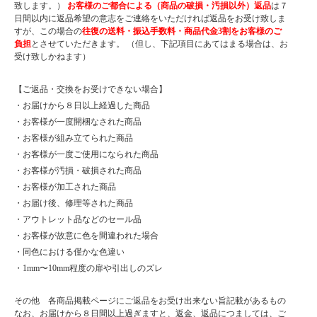
致します。）
お客様のご都合による（商品の破損・汚損以外）返品
は７
日間以内に返品希望の意志をご連絡をいただければ返品をお受け致しま
すが、この場合の
往復の送料・振込手数料・商品代金3割をお客様のご
負担
とさせていただきます。 （但し、下記項目にあてはまる場合は、お
受け致しかねます）
【ご返品・交換をお受けできない場合】
・お届けから８日以上経過した商品
・お客様が一度開梱なされた商品
・お客様が組み立てられた商品
・お客様が一度ご使用になられた商品
・お客様が汚損・破損された商品
・お客様が加工された商品
・お届け後、修理等された商品
・アウトレット品などのセール品
・お客様が故意に色を間違われた場合
・同色における僅かな色違い
・1mm〜10mm程度の扉や引出しのズレ
その他 各商品掲載ページにご返品をお受け出来ない旨記載があるもの
なお、お届けから８日間以上過ぎますと、返金、返品につましては、ご