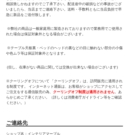
相談致しかねますのでご了承下さい。配送途中の破損などの事故がござ
いましたら、当店までご連絡下さい。送料・手数料ともに当店負担で早
急に新品をご送付致します。
※弊社の商品は一般家庭用に製造されておりますので業務用でご使用さ
れた場合は保証対象外となる場合がございます。
※テーブル天板裏・ベッドのヘッドの裏などの目に触れない部分の小傷
や色ムラ等は保証対象外となります。
(但し、在庫がない商品に関しては交換が出来ない場合がございます)
※クーリングオフについて 「クーリングオフ」は、訪問販売に適用され
る制度です。 インターネット通販は、お客様がショップにアクセスして
ご注文をする通信販売の為、
クーリングオフ制度は適用されません
。あ
らかじめご了承ください。（詳しくは消費者庁ガイドライン等をご確認
ください。）
ご連絡先
ショップ名：インテリアマーブル