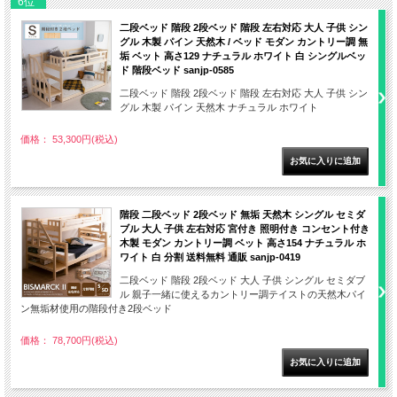
6位
二段ベッド 階段 2段ベッド 階段 左右対応 大人 子供 シン
グル 木製 パイン 天然木 / ベッド モダン カントリー調 無
垢 ベット 高さ129 ナチュラル ホワイト 白 シングルベッ
ド 階段ベッド sanjp-0585
二段ベッド 階段 2段ベッド 階段 左右対応 大人 子供 シン
グル 木製 パイン 天然木 ナチュラル ホワイト
価格： 53,300円(税込)
階段 二段ベッド 2段ベッド 無垢 天然木 シングル セミダ
ブル 大人 子供 左右対応 宮付き 照明付き コンセント付き
木製 モダン カントリー調 ベット 高さ154 ナチュラル ホ
ワイト 白 分割 送料無料 通販 sanjp-0419
二段ベッド 階段 2段ベッド 大人 子供 シングル セミダブ
ル 親子一緒に使えるカントリー調テイストの天然木パイ
ン無垢材使用の階段付き2段ベッド
価格： 78,700円(税込)