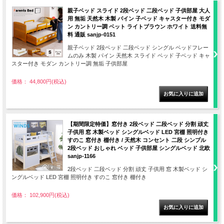
親子ベッド スライド 2段ベッド 二段ベッド 子供部屋 大人
用 無垢 天然木 木製 パイン 子ベッド キャスター付き モダ
ン カントリー調 ベット ライトブラウン ホワイト 送料無
料 通販 sanjp-0151
親子ベッド 2段ベッド 二段ベッド シングル ベッドフレー
ムのみ 木製 パイン 天然木 スライド ベッド 子ベッド キャ
スター付き モダン カントリー調 無垢 子供部屋
価格： 44,800円(税込)
【期間限定特価】窓付き 2段ベッド 二段ベッド 分割 頑丈
子供用 窓 木製ベッド シングルベッド LED 宮棚 照明付き
すのこ 窓付き 棚付き / 天然木 コンセント 二段 シンプル
2段ベッド おしゃれ ベッド 子供部屋 シングルベッド 北欧
sanjp-1166
2段ベッド 二段ベッド 分割 頑丈 子供用 窓 木製ベッド シ
ングルベッド LED 宮棚 照明付き すのこ 窓付き 棚付き
価格： 102,900円(税込)