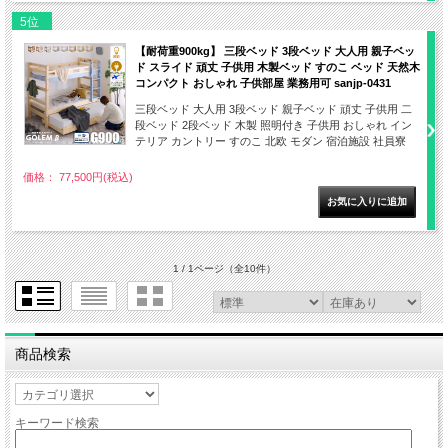
5位
【耐荷重900kg】 三段ベッド 3段ベッド 大人用 親子ベッ
ド スライド 頑丈 子供用 木製ベッド すのこ ベッド 天然木
コンパクト おしゃれ 子供部屋 業務用可 sanjp-0431
三段ベッド 大人用 3段ベッド 親子ベッド 頑丈 子供用 二
段ベッド 2段ベッド 木製 照明付き 子供用 おしゃれ イン
テリア カントリー すのこ 北欧 モダン 宿泊施設 社員寮
価格： 77,500円(税込)
1 / 1ページ
（全10件）
商品検索
キーワード検索