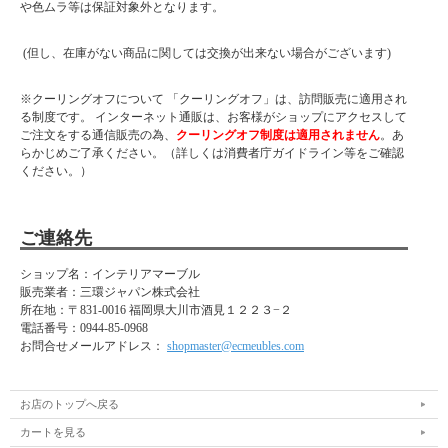
や色ムラ等は保証対象外となります。
(但し、在庫がない商品に関しては交換が出来ない場合がございます)
※クーリングオフについて 「クーリングオフ」は、訪問販売に適用され
る制度です。 インターネット通販は、お客様がショップにアクセスして
ご注文をする通信販売の為、
クーリングオフ制度は適用されません
。あ
らかじめご了承ください。（詳しくは消費者庁ガイドライン等をご確認
ください。）
ご連絡先
ショップ名：インテリアマーブル
販売業者：三環ジャパン株式会社
所在地：
〒831-0016 福岡県大川市酒見１２２３−２
電話番号：
0944-85-0968
お問合せメールアドレス：
shopmaster@ecmeubles.com
お店のトップへ戻る
カートを見る