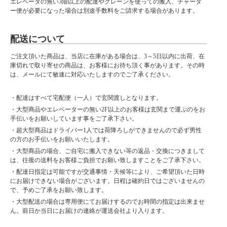
エレベータの無い3階以上の配達やクレーンを使っての搬入、チャータ
ー便が必要になった場合は別途手数料をご請求する場合があります。
配送について
ご注文頂いた商品は、当店に在庫がある場合は、3～5日以内に出荷、在
庫切れで取り寄せの商品は、お客様にお待ち頂く事があります。その時
は、メールにて敏速に対応いたしますのでご了承ください。
・配達はすべて宅配便（一人）で玄関渡しとなります。
・大型商品やエレベーターの無い2F以上のお客様は玄関まで運ぶのをお
手伝いをお願いしています事をご了承下さい。
・超大型商品はドライバー1人では荷降ろしができませんので必ず男性
の方のお手伝いをお願いいたします。
・大型商品の場合、ご自宅に搬入できない等の返品・交換につきまして
は、往復の送料をお客様ご負担でお願い致しますことをご了承下さい。
・配達日指定は可能ですが交通事情・天候等により、ご希望頂いた日時
にお届けできない場合がございます。日程は確約日ではございませんの
で、予めご了承をお願い致します。
・大型配送の場合は専用便にてお届けするのでお時間の指定は出来ませ
ん。前日か当日にお届けの連絡が運送会社より入ります。