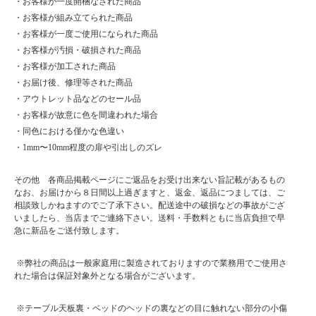
・お客様が一度開梱なされた商品
・お客様が組み立てられた商品
・お客様が一度ご使用になられた商品
・お客様が汚損・破損された商品
・お客様が加工された商品
・お届け後、修理等された商品
・アウトレット品などのセール品
・お客様が故意に色を間違われた場合
・同色における僅かな色違い
・1mm〜10mm程度の扉や引出しのズレ
その他 各商品掲載ページにご返品をお受け出来ない旨記載があるもの
なお、お届けから８日間以上過ぎますと、返金、返品につましては、ご
相談致しかねますのでご了承下さい。配送途中の破損などの事故がござ
いましたら、当店までご連絡下さい。送料・手数料ともに当店負担で早
急に新品をご送付致します。
※弊社の商品は一般家庭用に製造されておりますので業務用でご使用さ
れた場合は保証対象外となる場合がございます。
※テーブル天板裏・ベッドのヘッドの裏などの目に触れない部分の小傷