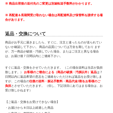
※ 商品出荷後の送付先のご変更は別途転送手数料がかかります。
※ 再配達＆長期間受け取れない場合は再配達料及び保管料を請求する場
合があります。
返品・交換について
商品がお手元に届きましたら、すぐに、注文と違ったものが送られてい
ないか確認して下さい。 商品の品質については万全を期しており ます
が、万一商品が破損・汚損していた場合、またはご注文と異なる場合
は、お届け後７日間以内にご連絡下さい。
すぐに返品・交換をさせていただきます。 （この場合送料は当店が負担
致します。）
お客様のご都合による（商品の破損・汚損以外）返品
は７
日間以内に返品希望の意志をご連絡をいただければ返品をお受け致しま
すが、この場合の
往復の送料・振込手数料・商品代金3割をお客様のご
負担
とさせていただきます。 （但し、下記項目にあてはまる場合は、お
受け致しかねます）
【ご返品・交換をお受けできない場合】
・お届けから８日以上経過した商品