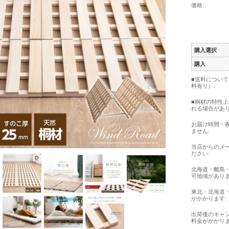
価格:
購入選択
購入
■送料につい
料有り）:
■桐材の特性
れる場合があり
お届け時間・
ません:
当店からのメ
ださい:
北海道・離島
可地域がありま
東北・北海道
がかかります:
出荷後のキャ
料金がかかりま