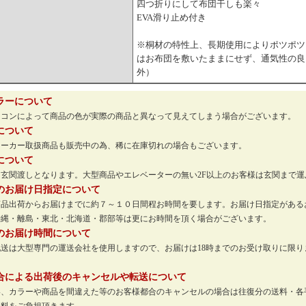
四つ折りにして布団干しも楽々
EVA滑り止め付き
※桐材の特性上、長期使用によりポツポツ
はお布団を敷いたままにせず、通気性の良
外）
ラーについて
ソコンによって商品の色が実際の商品と異なって見えてしまう場合がございます。
について
メーカー取扱商品も販売中の為、稀に在庫切れの場合もございます。
について
玄関渡しとなります。大型商品やエレベーターの無い2F以上のお客様は玄関まで
のお届け日指定について
商品出荷からお届けまでに約７～１０日間程お時間を要します。お届け日指定がある
沖縄・離島・東北・北海道・郡部等は更にお時間を頂く場合がございます。
のお届け時間について
配送は大型専門の運送会社を使用しますので、お届けは18時までのお受け取りに限
。
合による出荷後のキャンセルや転送について
い、カラーや商品を間違えた等のお客様都合のキャンセルの場合は往復分の送料・各