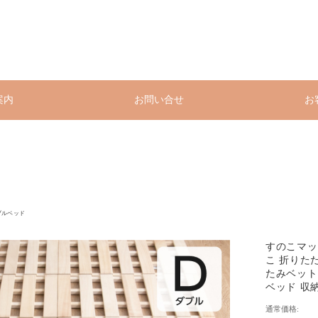
案内
お問い合せ
お
ブルベッド
すのこマッ
こ 折りたた
たみベット
ベッド 収納
通常価格: