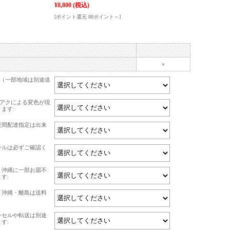
¥8,800
(税込)
[ポイント還元 88ポイント～]
×
て（一部地域は別途送
上アクによる変色が現
ます:
夜間配達指定は出来
ールは必ずご確認く
・沖縄に一部お届不
す:
・沖縄・離島は送料
ンセルや転送は別途
す: