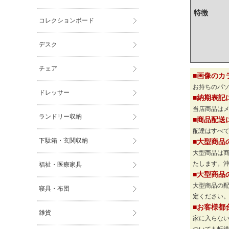
特徴
コレクションボード
デスク
チェア
■画像のカ
お持ちのパ
ドレッサー
■納期表記
当店商品は
ランドリー収納
■商品配送
配達はすべて
下駄箱・玄関収納
■大型商品
大型商品は
たします。
福祉・医療家具
■大型商品
大型商品の
寝具・布団
定ください
■お客様都
雑貨
家に入らな