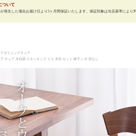
について
等が発生した場合お届け日より3ヶ月間保証いたします。保証対象は当店基準により
。
】
ェア
ダイニングチェア
 チェア 木目調 スタッキング イス 木目 セット 椅子 いす 肘なし