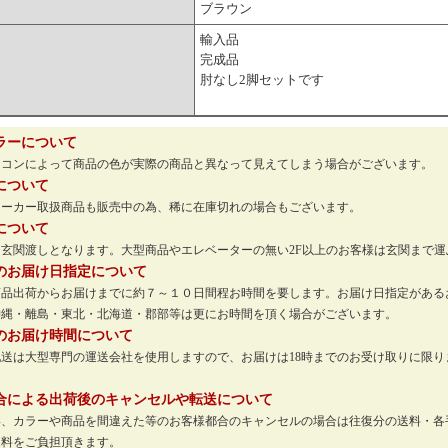
ブラウン
輸入品
完成品
肘なし2脚セットです
ラーについて
ソコンによって商品の色が実際の商品と異なって見えてしまう場合がございます。
について
メーカー取扱商品も販売中の為、稀に在庫切れの場合もございます。
について
玄関渡しとなります。大型商品やエレベーターの無い2F以上のお客様は玄関まで
のお届け日指定について
商品出荷からお届けまでに約７～１０日間程お時間を要します。お届け日指定がある
沖縄・離島・東北・北海道・郡部等は更にお時間を頂く場合がございます。
のお届け時間について
配送は大型専門の運送会社を使用しますので、お届けは18時までのお受け取りに限
。
合による出荷後のキャンセルや転送について
い、カラーや商品を間違えた等のお客様都合のキャンセルの場合は往復分の送料・各
送料をご負担頂きます。