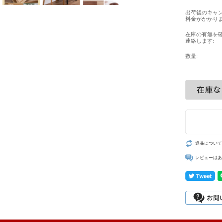
出荷後のキャ
料金がかかりま
在庫の有無を
連絡します:
数量:
返品について
レビューはあ