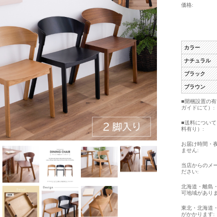
価格:
カラー
ナチュラル
ブラック
ブラウン
■開梱設置の
ガイドにて）:
■送料につい
料有り）:
お届け時間・
ません:
当店からのメ
ださい:
北海道・離島
可地域がありま
東北・北海道
がかかります: