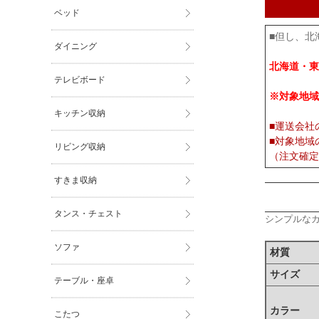
ベッド
■但し、北
ダイニング
北海道・東
テレビボード
※対象地域
キッチン収納
■運送会社
■対象地域
リビング収納
（注文確定
すきま収納
タンス・チェスト
シンプルな
ソファ
材質
サイズ
テーブル・座卓
カラー
こたつ