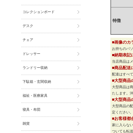
コレクションボード
特徴
デスク
チェア
■画像のカ
お持ちのパ
ドレッサー
■納期表記
当店商品は
ランドリー収納
■商品配送
配達はすべて
■大型商品
下駄箱・玄関収納
大型商品は
たします。
福祉・医療家具
■大型商品
大型商品の
寝具・布団
定ください
■お客様都
雑貨
家に入らな
ついても転