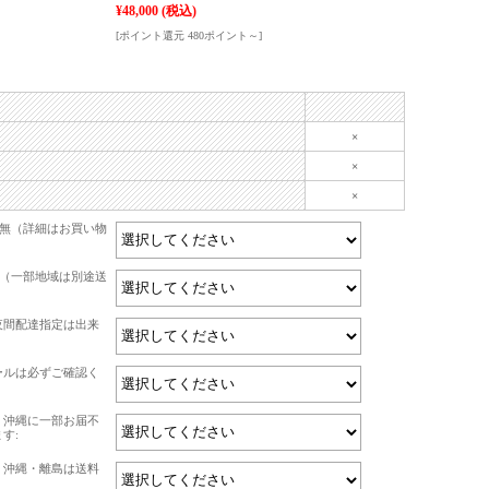
¥48,000
(税込)
[ポイント還元 480ポイント～]
×
×
×
有無（詳細はお買い物
て（一部地域は別途送
夜間配達指定は出来
ールは必ずご確認く
・沖縄に一部お届不
す:
・沖縄・離島は送料