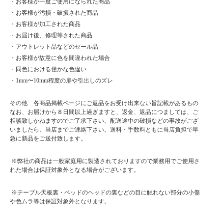
・お客様が一度ご使用になられた商品
・お客様が汚損・破損された商品
・お客様が加工された商品
・お届け後、修理等された商品
・アウトレット品などのセール品
・お客様が故意に色を間違われた場合
・同色における僅かな色違い
・1mm〜10mm程度の扉や引出しのズレ
その他 各商品掲載ページにご返品をお受け出来ない旨記載があるもの
なお、お届けから８日間以上過ぎますと、返金、返品につましては、ご
相談致しかねますのでご了承下さい。配送途中の破損などの事故がござ
いましたら、当店までご連絡下さい。送料・手数料ともに当店負担で早
急に新品をご送付致します。
※弊社の商品は一般家庭用に製造されておりますので業務用でご使用さ
れた場合は保証対象外となる場合がございます。
※テーブル天板裏・ベッドのヘッドの裏などの目に触れない部分の小傷
や色ムラ等は保証対象外となります。