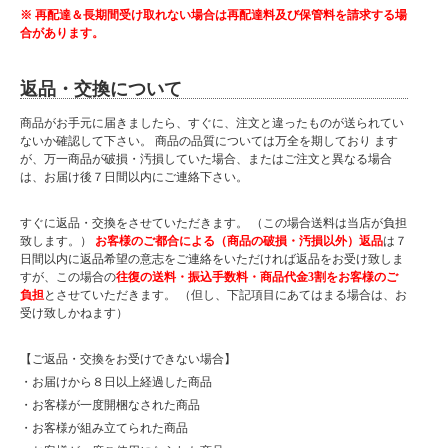
※ 再配達＆長期間受け取れない場合は再配達料及び保管料を請求する場
合があります。
返品・交換について
商品がお手元に届きましたら、すぐに、注文と違ったものが送られてい
ないか確認して下さい。 商品の品質については万全を期しており ます
が、万一商品が破損・汚損していた場合、またはご注文と異なる場合
は、お届け後７日間以内にご連絡下さい。
すぐに返品・交換をさせていただきます。 （この場合送料は当店が負担
致します。）
お客様のご都合による（商品の破損・汚損以外）返品
は７
日間以内に返品希望の意志をご連絡をいただければ返品をお受け致しま
すが、この場合の
往復の送料・振込手数料・商品代金3割をお客様のご
負担
とさせていただきます。 （但し、下記項目にあてはまる場合は、お
受け致しかねます）
【ご返品・交換をお受けできない場合】
・お届けから８日以上経過した商品
・お客様が一度開梱なされた商品
・お客様が組み立てられた商品