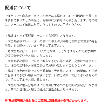
配送について
ご注文頂いた商品は、当店に在庫がある場合は、3～5日以内に出荷、在
庫切れで取り寄せの商品は、お客様にお待ち頂く事があります。その時
は、メールにて敏速に対応いたしますのでご了承ください。
・配達はすべて宅配便（一人）で玄関渡しとなります。
・大型商品やエレベーターの無い2F以上のお客様は玄関まで運ぶのをお
手伝いをお願いしています事をご了承下さい。
・超大型商品はドライバー1人では荷降ろしができませんので必ず男性
の方のお手伝いをお願いいたします。
・大型商品の場合、ご自宅に搬入できない等の返品・交換につきまして
は、往復の送料をお客様ご負担でお願い致しますことをご了承下さい。
・配達日指定は可能ですが交通事情・天候等により、ご希望頂いた日時
にお届けできない場合がございます。日程は確約日ではございませんの
で、予めご了承をお願い致します。
・大型配送の場合は専用便にてお届けするのでお時間の指定は出来ませ
ん。前日か当日にお届けの連絡が運送会社より入ります。
※ 商品出荷後の送付先のご変更は別途転送手数料がかかります。