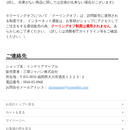
(但し、在庫がない商品に関しては交換が出来ない場合がございます)
※クーリングオフについて 「クーリングオフ」は、訪問販売に適用され
る制度です。 インターネット通販は、お客様がショップにアクセスして
ご注文をする通信販売の為、
クーリングオフ制度は適用されません
。あ
らかじめご了承ください。（詳しくは消費者庁ガイドライン等をご確認
ください。）
ご連絡先
ショップ名：インテリアマーブル
販売業者：三環ジャパン株式会社
所在地：
〒831-0016 福岡県大川市酒見１２２３−２
電話番号：
0944-85-0968
お問合せメールアドレス：
shopmaster@ecmeubles.com
お店のトップへ戻る
カートを見る
マイページへ
お客様の声を見る