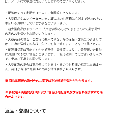
は、メールにて敏速に対応いたしますのでご了承ください。
・配達はすべて宅配便（一人）で玄関渡しとなります。
・大型商品やエレベーターの無い2F以上のお客様は玄関まで運ぶのをお
手伝いをお願いしています事をご了承下さい。
・超大型商品はドライバー1人では荷降ろしができませんので必ず男性
の方のお手伝いをお願いいたします。
・大型商品の場合、ご自宅に搬入できない等の返品・交換につきまして
は、往復の送料をお客様ご負担でお願い致しますことをご了承下さい。
・配達日指定は可能ですが交通事情・天候等により、ご希望頂いた日時
にお届けできない場合がございます。日程は確約日ではございませんの
で、予めご了承をお願い致します。
・大型配送の場合は専用便にてお届けするのでお時間の指定は出来ませ
ん。前日か当日にお届けの連絡が運送会社より入ります。
※ 商品出荷後の送付先のご変更は別途転送手数料がかかります。
※ 再配達＆長期間受け取れない場合は再配達料及び保管料を請求する場
合があります。
返品・交換について