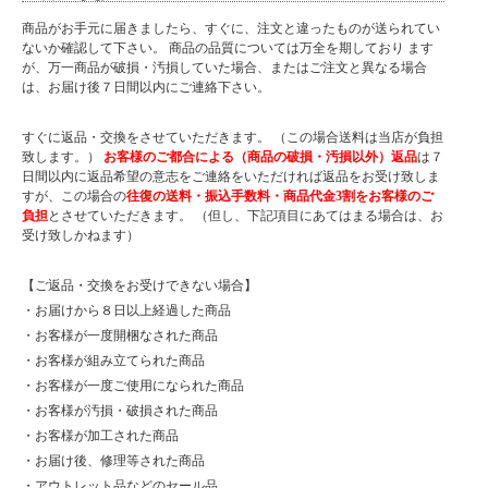
商品がお手元に届きましたら、すぐに、注文と違ったものが送られてい
ないか確認して下さい。 商品の品質については万全を期しており ます
が、万一商品が破損・汚損していた場合、またはご注文と異なる場合
は、お届け後７日間以内にご連絡下さい。
すぐに返品・交換をさせていただきます。 （この場合送料は当店が負担
致します。）
お客様のご都合による（商品の破損・汚損以外）返品
は７
日間以内に返品希望の意志をご連絡をいただければ返品をお受け致しま
すが、この場合の
往復の送料・振込手数料・商品代金3割をお客様のご
負担
とさせていただきます。 （但し、下記項目にあてはまる場合は、お
受け致しかねます）
【ご返品・交換をお受けできない場合】
・お届けから８日以上経過した商品
・お客様が一度開梱なされた商品
・お客様が組み立てられた商品
・お客様が一度ご使用になられた商品
・お客様が汚損・破損された商品
・お客様が加工された商品
・お届け後、修理等された商品
・アウトレット品などのセール品