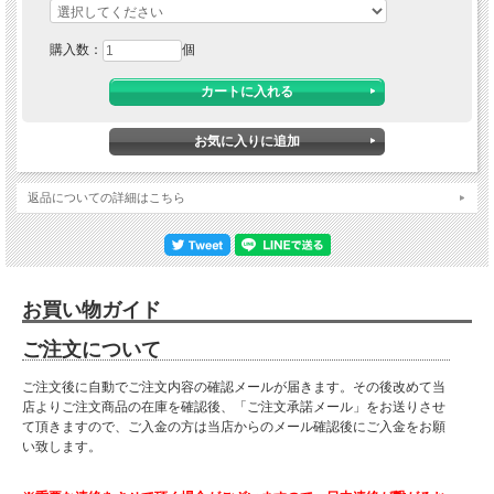
桐材
■サイズ
購入数：
個
外寸：幅120×奥行45×高さ34cm（内脚部 6.2cm）
内寸（左右同一） 幅56×奥行37.5×高さ21.8cm
■カラー
ライトブラウン
ダークブラウン（濃い方）
2色からお選び下さい
返品についての詳細はこちら
■特徴
・完成品
・浮造り仕上げ
・日本製
お買い物ガイド
大型商品に関しお届け前に
ご注文について
事前連絡がある場合がございます。
よろしければご購入の際は
ご注文後に自動でご注文内容の確認メールが届きます。その後改めて当
携帯番号をご登録ください。小型商品は在庫が有り、指定日がない場合は
店よりご注文商品の在庫を確認後、「ご注文承諾メール」をお送りさせ
最短の出荷をさせていただきます。
て頂きますので、ご入金の方は当店からのメール確認後にご入金をお願
小型商品は夜間の配達が可能な場合がございます。
い致します。
備考欄にお書き添えください。