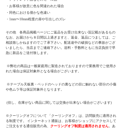
・お客様が故意に色を間違われた場合
・同色における僅かな色違い
・1mm〜10mm程度の扉や引出しのズレ
その他 各商品掲載ページにご返品をお受け出来ない旨記載があるもの
なお、お届けから８日間以上過ぎますと、返金、返品につましては、ご
相談致しかねますのでご了承下さい。配送途中の破損などの事故がござ
いましたら、当店までご連絡下さい。送料・手数料ともに当店負担で早
急に新品をご送付致します。
※弊社の商品は一般家庭用に製造されておりますので業務用でご使用さ
れた場合は保証対象外となる場合がございます。
※テーブル天板裏・ベッドのヘッドの裏などの目に触れない部分の小傷
や色ムラ等は保証対象外となります。
(但し、在庫がない商品に関しては交換が出来ない場合がございます)
※クーリングオフについて 「クーリングオフ」は、訪問販売に適用され
る制度です。 インターネット通販は、お客様がショップにアクセスして
ご注文をする通信販売の為、
クーリングオフ制度は適用されません
。あ