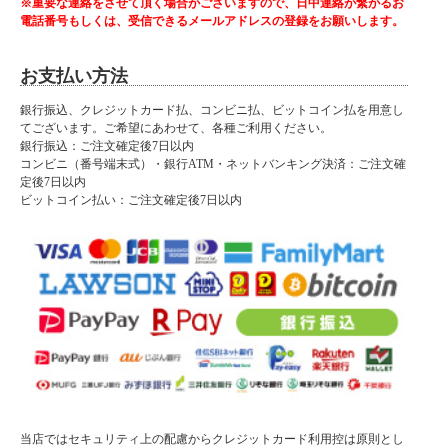
※重要な連絡をさせて頂く場合がございますので、日中連絡が繋がるお
■納期表記について
電話番号もしくは、受信できるメールアドレスの登録をお願いします。
当店商品はメーカー取扱商品も販売中の為、稀に在庫切れの場合もございます。
お支払い方法
銀行振込、クレジットカード払、コンビニ払、ビットコイン払を用意し
てございます。ご希望にあわせて、各種ご利用ください。
銀行振込：ご注文確定後7日以内
コンビニ（番号端末式）・銀行ATM・ネットバンキング決済：ご注文確
定後7日以内
ビットコイン払い：ご注文確定後7日以内
当店ではセキュリティ上の配慮からクレジットカード利用控は原則とし