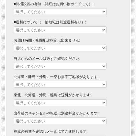
■開梱設置の有無（詳細はお買い物ガイドにて）:
■送料について（一部地域は別途送料有り）:
お届け時間・夜間配達指定は出来ません:
■ 送料無料にて配達 ■
当店からのメールは必ずご確認ください:
北海道・東北・沖縄・離島の方は送料がかかりますので"■送料について（一部地域
は別途送料有り）"プルダウンメニューから対象地域をお選びください。
北海道・離島・沖縄に一部お届不可地域があります:
※対象地域でお選びいただけなかった場合でも、送料を加算させていただきます。
ご了承ください。
※送料は自動計算ではございませんので、送料をご承諾されましたら、注文承諾メ
東北・北海道・沖縄・離島は送料がかかります:
ールにて合計金額をお知らせいたします。
■商品説明
出荷後のキャンセルや転送は別途料金がかかります:
自然美溢れる和風のロータイプテレビボードです。
在庫の有無を確認しメールにてご連絡します:
■材質