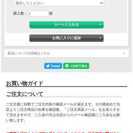
桐材
■サイズ
購入数：
個
外寸：幅150×奥行45×高さ49cm（内脚部 6.2cm）
内寸（左右同一） 幅71×奥行37.5×高さ36.8cm
■カラー
ライトブラウン
ダークブラウン（濃い方）
2色からお選び下さい
返品についての詳細はこちら
■特徴
・完成品
・浮造り仕上げ
・日本製
お買い物ガイド
大型商品に関しお届け前に
ご注文について
事前連絡がある場合がございます。
よろしければご購入の際は
ご注文後に自動でご注文内容の確認メールが届きます。その後改めて当
携帯番号をご登録ください。小型商品は在庫が有り、指定日がない場合は
店よりご注文商品の在庫を確認後、「ご注文承諾メール」をお送りさせ
最短の出荷をさせていただきます。
て頂きますので、ご入金の方は当店からのメール確認後にご入金をお願
小型商品は夜間の配達が可能な場合がございます。
い致します。
備考欄にお書き添えください。