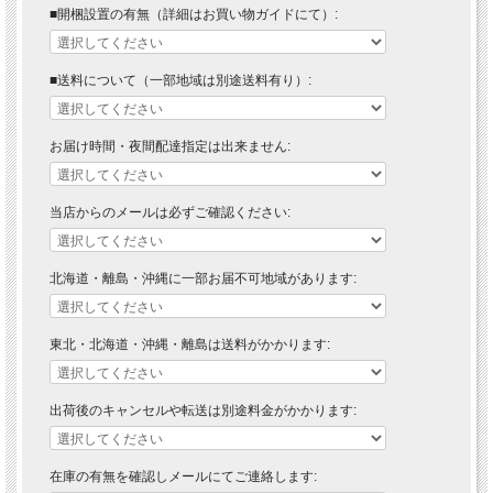
■開梱設置の有無（詳細はお買い物ガイドにて）:
■送料について（一部地域は別途送料有り）:
お届け時間・夜間配達指定は出来ません:
■ 送料無料にて配達 ■
当店からのメールは必ずご確認ください:
北海道・東北・沖縄・離島の方は送料がかかりますので"■送料について（一部地域
は別途送料有り）"プルダウンメニューから対象地域をお選びください。
北海道・離島・沖縄に一部お届不可地域があります:
※対象地域でお選びいただけなかった場合でも、送料を加算させていただきます。
ご了承ください。
※送料は自動計算ではございませんので、送料をご承諾されましたら、注文承諾メ
東北・北海道・沖縄・離島は送料がかかります:
ールにて合計金額をお知らせいたします。
■商品説明
出荷後のキャンセルや転送は別途料金がかかります:
自然美溢れる和風のロータイプテレビボードです。
在庫の有無を確認しメールにてご連絡します:
■材質