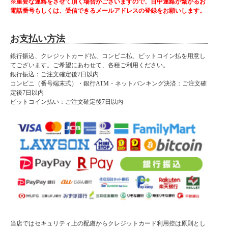
※重要な連絡をさせて頂く場合がございますので、日中連絡が繋がるお
■納期表記について
電話番号もしくは、受信できるメールアドレスの登録をお願いします。
当店商品はメーカー取扱商品も販売中の為、稀に在庫切れの場合もございます。
お支払い方法
銀行振込、クレジットカード払、コンビニ払、ビットコイン払を用意し
てございます。ご希望にあわせて、各種ご利用ください。
銀行振込：ご注文確定後7日以内
コンビニ（番号端末式）・銀行ATM・ネットバンキング決済：ご注文確
定後7日以内
ビットコイン払い：ご注文確定後7日以内
当店ではセキュリティ上の配慮からクレジットカード利用控は原則とし