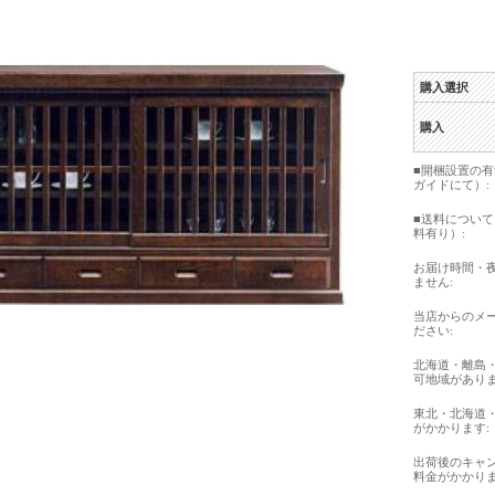
購入選択
購入
■開梱設置の
ガイドにて）:
■送料につい
料有り）:
お届け時間・
ません:
当店からのメ
ださい:
北海道・離島
可地域がありま
東北・北海道
がかかります:
出荷後のキャ
料金がかかりま