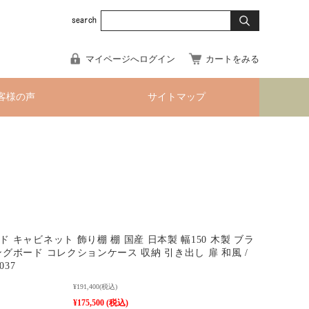
マイページへログイン
カートをみる
客様の声
サイトマップ
 キャビネット 飾り棚 棚 国産 日本製 幅150 木製 ブラ
ングボード コレクションケース 収納 引き出し 扉 和風 /
037
¥191,400
(税込)
¥175,500
(税込)