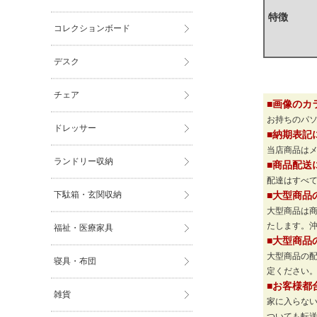
特徴
コレクションボード
デスク
チェア
■画像のカ
お持ちのパ
ドレッサー
■納期表記
当店商品は
ランドリー収納
■商品配送
配達はすべて
下駄箱・玄関収納
■大型商品
大型商品は
たします。
福祉・医療家具
■大型商品
大型商品の
寝具・布団
定ください
■お客様都
雑貨
家に入らな
ついても転