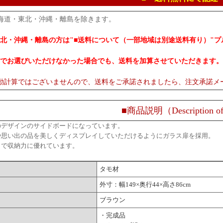
海道・東北・沖縄・離島を除きます。
北・沖縄・離島の方は"■送料について（一部地域は別途送料有り）"
でお選びいただけなかった場合でも、送料を加算させていただきます。
動計算ではございませんので、送料をご承諾されましたら、注文承諾メ
■商品説明（Description of
のデザインのサイドボードになっています。
や思い出の品を美しくディスプレイしていただけるようにガラス扉を採用。
きで収納力に優れています。
タモ材
外寸：幅149×奥行44×高さ86cm
ブラウン
・完成品