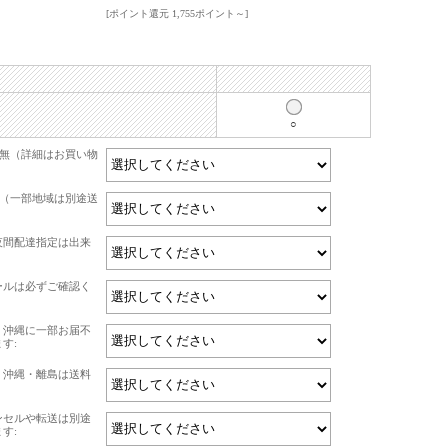
[ポイント還元 1,755ポイント～]
○
有無（詳細はお買い物
て（一部地域は別途送
夜間配達指定は出来
ールは必ずご確認く
・沖縄に一部お届不
す:
・沖縄・離島は送料
ンセルや転送は別途
す: