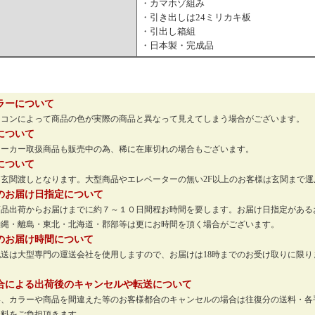
・カマホゾ組み
・引き出しは24ミリカキ板
・引出し箱組
・日本製・完成品
ラーについて
ソコンによって商品の色が実際の商品と異なって見えてしまう場合がございます。
について
メーカー取扱商品も販売中の為、稀に在庫切れの場合もございます。
について
玄関渡しとなります。大型商品やエレベーターの無い2F以上のお客様は玄関まで
のお届け日指定について
商品出荷からお届けまでに約７～１０日間程お時間を要します。お届け日指定がある
沖縄・離島・東北・北海道・郡部等は更にお時間を頂く場合がございます。
のお届け時間について
配送は大型専門の運送会社を使用しますので、お届けは18時までのお受け取りに限
。
合による出荷後のキャンセルや転送について
い、カラーや商品を間違えた等のお客様都合のキャンセルの場合は往復分の送料・各
送料をご負担頂きます。