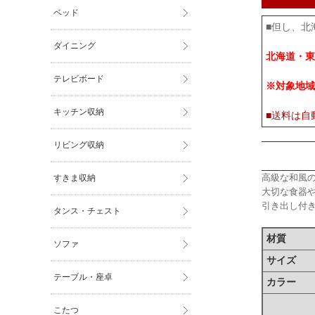
ベッド
■但し、北
ダイニング
北海道・東
テレビボード
※対象地域
キッチン収納
■送料は自
リビング収納
高級な和風
すきま収納
大切な食器
引き出し付
タンス・チェスト
材質
ソファ
サイズ
テーブル・座卓
カラー
こたつ