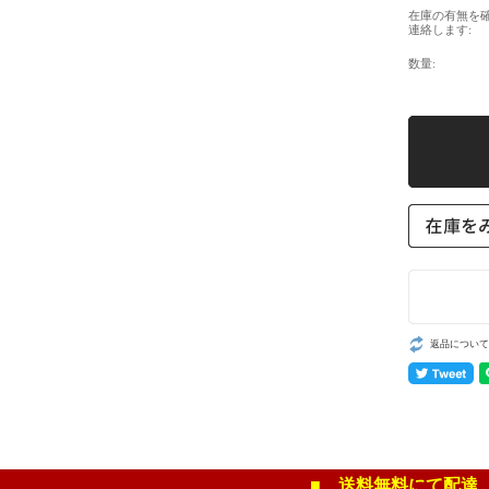
在庫の有無を
連絡します:
数量:
返品について
■ 送料無料にて配達