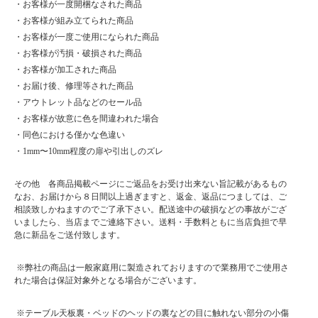
・お客様が一度開梱なされた商品
■材質
・お客様が組み立てられた商品
材質：タモ材/ウレタン塗装
・お客様が一度ご使用になられた商品
・お客様が汚損・破損された商品
■サイズ
本体：幅120×奥行42×高160cm
・お客様が加工された商品
棚板：プリント合板(厚さ17mm)
・お届け後、修理等された商品
・アウトレット品などのセール品
■カラー
・お客様が故意に色を間違われた場合
・ナチュラル
・ブラウン
・同色における僅かな色違い
・1mm〜10mm程度の扉や引出しのズレ
■特徴
・日本製/完成品
その他 各商品掲載ページにご返品をお受け出来ない旨記載があるもの
・うづくり仕上
なお、お届けから８日間以上過ぎますと、返金、返品につましては、ご
・棚板仕様はグラフィックダボ方式
相談致しかねますのでご了承下さい。配送途中の破損などの事故がござ
いましたら、当店までご連絡下さい。送料・手数料ともに当店負担で早
大型商品に関しお届け前に
急に新品をご送付致します。
事前連絡がある場合がございます。
よろしければご購入の際は
携帯番号をご登録ください。小型商品は在庫が有り、指定日がない場合は
※弊社の商品は一般家庭用に製造されておりますので業務用でご使用さ
最短の出荷をさせていただきます。
れた場合は保証対象外となる場合がございます。
小型商品は夜間の配達が可能な場合がございます。
備考欄にお書き添えください。
※テーブル天板裏・ベッドのヘッドの裏などの目に触れない部分の小傷