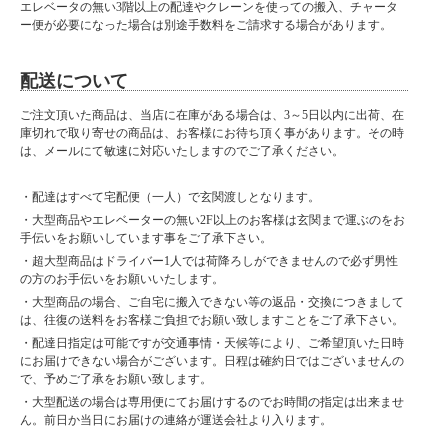
エレベータの無い3階以上の配達やクレーンを使っての搬入、チャータ
ー便が必要になった場合は別途手数料をご請求する場合があります。
配送について
ご注文頂いた商品は、当店に在庫がある場合は、3～5日以内に出荷、在
庫切れで取り寄せの商品は、お客様にお待ち頂く事があります。その時
は、メールにて敏速に対応いたしますのでご了承ください。
・配達はすべて宅配便（一人）で玄関渡しとなります。
・大型商品やエレベーターの無い2F以上のお客様は玄関まで運ぶのをお
手伝いをお願いしています事をご了承下さい。
・超大型商品はドライバー1人では荷降ろしができませんので必ず男性
の方のお手伝いをお願いいたします。
・大型商品の場合、ご自宅に搬入できない等の返品・交換につきまして
は、往復の送料をお客様ご負担でお願い致しますことをご了承下さい。
・配達日指定は可能ですが交通事情・天候等により、ご希望頂いた日時
にお届けできない場合がございます。日程は確約日ではございませんの
で、予めご了承をお願い致します。
・大型配送の場合は専用便にてお届けするのでお時間の指定は出来ませ
ん。前日か当日にお届けの連絡が運送会社より入ります。