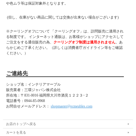
や色ムラ等は保証対象外となります。
■納期表記について
当店商品はメーカー取扱商品も販売中の為、稀に在庫切れの場合もございます。
(但し、在庫がない商品に関しては交換が出来ない場合がございます)
※クーリングオフについて 「クーリングオフ」は、訪問販売に適用され
る制度です。 インターネット通販は、お客様がショップにアクセスして
ご注文をする通信販売の為、
クーリングオフ制度は適用されません
。あ
らかじめご了承ください。（詳しくは消費者庁ガイドライン等をご確認
ください。）
ご連絡先
ショップ名：インテリアマーブル
販売業者：三環ジャパン株式会社
所在地：
〒831-0016 福岡県大川市酒見１２２３−２
電話番号：
0944-85-0968
お問合せメールアドレス：
shopmaster@ecmeubles.com
お店のトップへ戻る
カートを見る