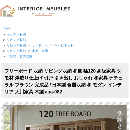
TOP
>
キッチン収納
>
リビング収納
>
リビング収納
>
サイドボード・キャビネット
>
リビング収納
>
本棚・書棚
>
下駄箱・玄関収納
フリーボード 収納 リビング収納 和風 幅120 高級家具 タ
モ材 浮造り仕上げ 引戸 引き出し おしゃれ 和家具 ナチュ
ラル ブラウン 完成品 / 日本製 食器収納 和 モダン インテ
リア 大川家具 木製 asa-082