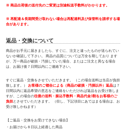
※ 商品出荷後の送付先のご変更は別途転送手数料がかかります。
※ 再配達＆長期間受け取れない場合は再配達料及び保管料を請求する場
合があります。
返品・交換について
商品がお手元に届きましたら、すぐに、注文と違ったものが送られてい
ないか確認して下さい。 商品の品質については万全を期しており ます
が、万一商品が破損・汚損していた場合、またはご注文と異なる場合
は、お届け後７日間以内にご連絡下さい。
すぐに返品・交換をさせていただきます。 （この場合送料は当店が負担
致します。）
お客様のご都合による（商品の破損・汚損以外）返品
は７
日間以内に返品希望の意志をご連絡をいただければ返品をお受け致しま
すが、この場合の
往復の送料・振込手数料・商品代金3割をお客様のご
■ 送料無料にて配達 ■
負担
とさせていただきます。 （但し、下記項目にあてはまる場合は、お
受け致しかねます）
北海道・東北・沖縄・離島の方は送料がかかりますので"■送料について（一部地域
は別途送料有り）"プルダウンメニューから対象地域をお選びください。
【ご返品・交換をお受けできない場合】
※対象地域でお選びいただけなかった場合でも、送料を加算させていただきます。
ご了承ください。
・お届けから８日以上経過した商品