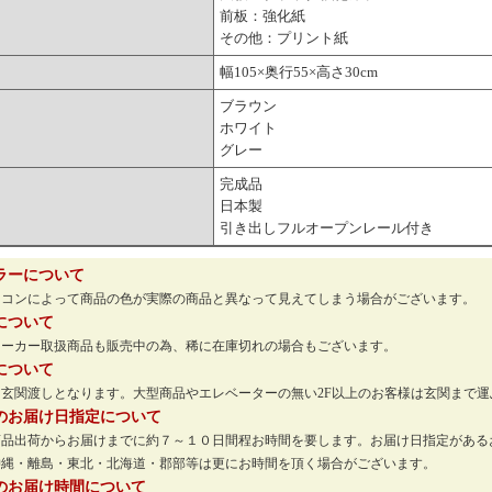
前板：強化紙
その他：プリント紙
幅105×奥行55×高さ30cm
ブラウン
ホワイト
グレー
完成品
日本製
引き出しフルオープンレール付き
ラーについて
ソコンによって商品の色が実際の商品と異なって見えてしまう場合がございます。
について
メーカー取扱商品も販売中の為、稀に在庫切れの場合もございます。
について
玄関渡しとなります。大型商品やエレベーターの無い2F以上のお客様は玄関まで
のお届け日指定について
商品出荷からお届けまでに約７～１０日間程お時間を要します。お届け日指定がある
沖縄・離島・東北・北海道・郡部等は更にお時間を頂く場合がございます。
のお届け時間について