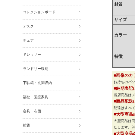
材質
コレクションボード
サイズ
デスク
カラー
チェア
ドレッサー
特徴
ランドリー収納
■画像のカ
お持ちのパ
下駄箱・玄関収納
■納期表記
当店商品は
福祉・医療家具
■商品配送
配達はすべて
寝具・布団
■大型商品
大型商品は
雑貨
たします。
■大型商品