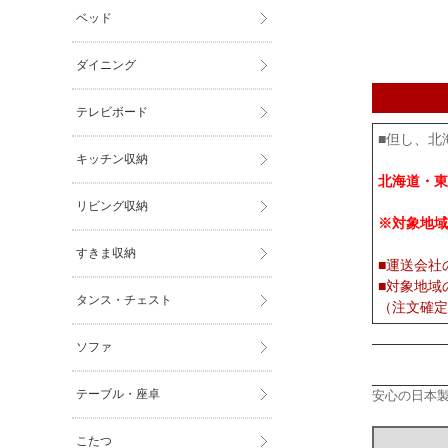
ベッド
ダイニング
テレビボード
■但し、北
キッチン収納
北海道・東
リビング収納
※対象地域
すきま収納
■運送会社
■対象地域
タンス・チェスト
（注文確定
ソファ
テーブル・座卓
安心の日本
こたつ