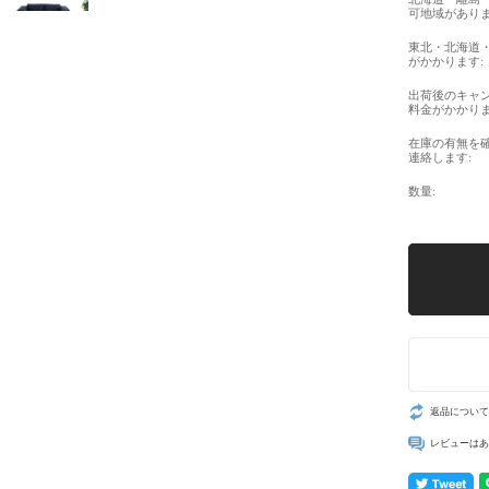
可地域がありま
東北・北海道
がかかります:
出荷後のキャ
料金がかかりま
在庫の有無を
連絡します:
数量:
返品について
レビューはあ