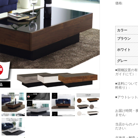
価格:
カラー
ブラウン
ホワイト
グレー
■開梱設置の
ガイドにて）:
■送料につい
料有り）:
■アウトレット
お届け時間・
ません:
当店からのメ
ださい:
北海道・離島