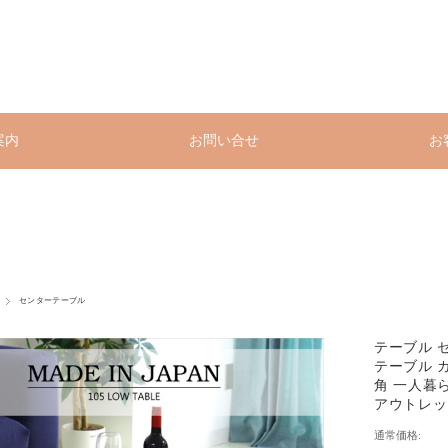
案内
お問い合せ
お
センターテーブル
テーブル 
テーブル ガ
角 一人暮
アウトレット 
通常価格: