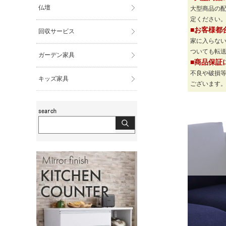
仏壇
大型商品の
定ください
■お客様都
回収サービス
家に入らな
ついても転
ガーデン家具
■商品保証
不良や破損
キッズ家具
ございます