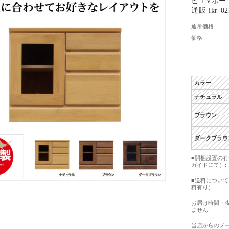
ビ TVボー
通販 ikr-02
通常価格:
価格:
カラー
ナチュラル
ブラウン
ダークブラウ
■開梱設置の
ガイドにて）:
■送料につい
料有り）:
お届け時間・
ません:
当店からのメ