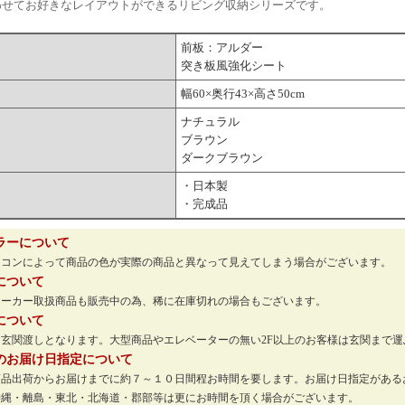
わせてお好きなレイアウトができるリビング収納シリーズです。
前板：アルダー
突き板風強化シート
幅60×奥行43×高さ50cm
ナチュラル
ブラウン
ダークブラウン
・日本製
・完成品
ラーについて
ソコンによって商品の色が実際の商品と異なって見えてしまう場合がございます。
について
メーカー取扱商品も販売中の為、稀に在庫切れの場合もございます。
について
玄関渡しとなります。大型商品やエレベーターの無い2F以上のお客様は玄関まで
のお届け日指定について
商品出荷からお届けまでに約７～１０日間程お時間を要します。お届け日指定がある
沖縄・離島・東北・北海道・郡部等は更にお時間を頂く場合がございます。