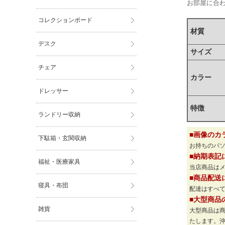
お部屋に合
コレクションボード
材質
デスク
サイズ
チェア
カラー
ドレッサー
特徴
ランドリー収納
■画像のカ
下駄箱・玄関収納
お持ちのパ
■納期表記
福祉・医療家具
当店商品は
■商品配送
寝具・布団
配達はすべて
■大型商品
雑貨
大型商品は
たします。