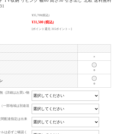
ド TV収納 リビング 幅60 高さ50 引き出し 北欧 送料無料
31
¥35,700
(税込)
¥31,500
(税込)
[ポイント還元 315ポイント～]
×
○
ン
○
有無（詳細はお買い物
て（一部地域は別途送
夜間配達指定は出来
ールは必ずご確認く