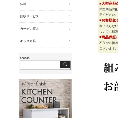
■大型商品
仏壇
大型商品の
定ください
回収サービス
■お客様都
家に入らな
ガーデン家具
ついても転
■商品保証
キッズ家具
不良や破損
ございます