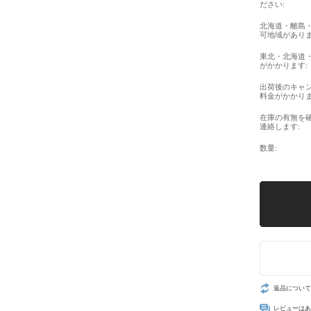
ださい:
北海道・離島
可地域がありま
東北・北海道
がかかります:
出荷後のキャ
料金がかかりま
在庫の有無を
連絡します:
数量:
返品について
レビューはあ