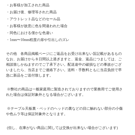
・お客様が加工された商品
・お届け後、修理等された商品
・アウトレット品などのセール品
・お客様が故意に色を間違われた場合
・同色における僅かな色違い
・1mm〜10mm程度の扉や引出しのズレ
その他 各商品掲載ページにご返品をお受け出来ない旨記載があるもの
なお、お届けから８日間以上過ぎますと、返金、返品につましては、ご
相談致しかねますのでご了承下さい。配送途中の破損などの事故がござ
いましたら、当店までご連絡下さい。送料・手数料ともに当店負担で早
急に新品をご送付致します。
※弊社の商品は一般家庭用に製造されておりますので業務用でご使用さ
れた場合は保証対象外となる場合がございます。
※テーブル天板裏・ベッドのヘッドの裏などの目に触れない部分の小傷
や色ムラ等は保証対象外となります。
(但し、在庫がない商品に関しては交換が出来ない場合がございます)