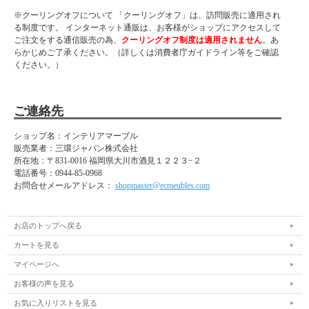
※クーリングオフについて 「クーリングオフ」は、訪問販売に適用され
る制度です。 インターネット通販は、お客様がショップにアクセスして
ご注文をする通信販売の為、
クーリングオフ制度は適用されません
。あ
らかじめご了承ください。（詳しくは消費者庁ガイドライン等をご確認
ください。）
ご連絡先
ショップ名：インテリアマーブル
販売業者：三環ジャパン株式会社
所在地：
〒831-0016 福岡県大川市酒見１２２３−２
電話番号：
0944-85-0968
お問合せメールアドレス：
shopmaster@ecmeubles.com
お店のトップへ戻る
カートを見る
マイページへ
お客様の声を見る
お気に入りリストを見る