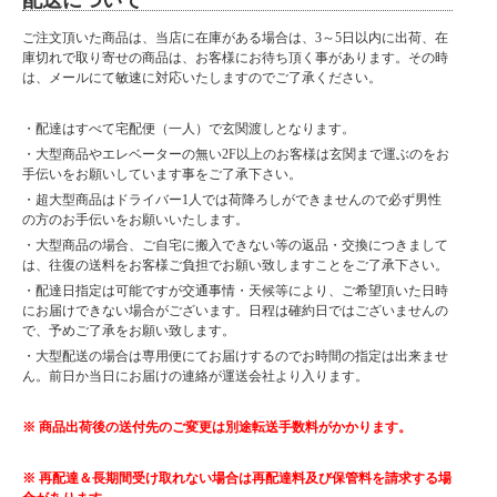
配送について
MDF/強化紙
天板：オレフィン
ご注文頂いた商品は、当店に在庫がある場合は、3～5日以内に出荷、在
庫切れで取り寄せの商品は、お客様にお待ち頂く事があります。その時
■サイズ
は、メールにて敏速に対応いたしますのでご了承ください。
幅105.8×奥行40×高さ37.5cm
■カラー
・配達はすべて宅配便（一人）で玄関渡しとなります。
ブラウン
・大型商品やエレベーターの無い2F以上のお客様は玄関まで運ぶのをお
ナチュラル
手伝いをお願いしています事をご了承下さい。
2色からお選び下さい。
・超大型商品はドライバー1人では荷降ろしができませんので必ず男性
■特徴
の方のお手伝いをお願いいたします。
・日本製
・大型商品の場合、ご自宅に搬入できない等の返品・交換につきまして
は、往復の送料をお客様ご負担でお願い致しますことをご了承下さい。
・配達日指定は可能ですが交通事情・天候等により、ご希望頂いた日時
にお届けできない場合がございます。日程は確約日ではございませんの
大型商品に関しお届け前に
で、予めご了承をお願い致します。
事前連絡がある場合がございます。
・大型配送の場合は専用便にてお届けするのでお時間の指定は出来ませ
よろしければご購入の際は
携帯番号をご登録ください。小型商品は在庫が有り、指定日がない場合は
ん。前日か当日にお届けの連絡が運送会社より入ります。
最短の出荷をさせていただきます。
小型商品は夜間の配達が可能な場合がございます。
※ 商品出荷後の送付先のご変更は別途転送手数料がかかります。
備考欄にお書き添えください。
※ 再配達＆長期間受け取れない場合は再配達料及び保管料を請求する場
■納期表記について