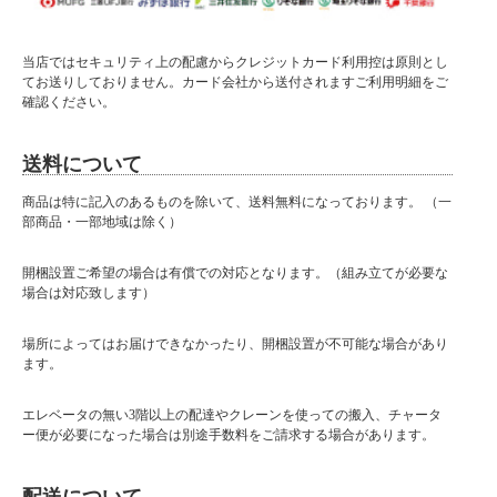
当店ではセキュリティ上の配慮からクレジットカード利用控は原則とし
てお送りしておりません。カード会社から送付されますご利用明細をご
確認ください。
送料について
■詳細についてはPC表示で確認いただけます
■ 送料無料にて配達 ■
商品は特に記入のあるものを除いて、送料無料になっております。 （一
部商品・一部地域は除く）
北海道・東北・沖縄・離島の方は送料がかかりますので"■送料について（一部地域
は別途送料有り）"プルダウンメニューから対象地域をお選びください。
開梱設置ご希望の場合は有償での対応となります。（組み立てが必要な
※対象地域でお選びいただけなかった場合でも、送料を加算させていただきます。
場合は対応致します）
ご了承ください。
※送料は自動計算ではございませんので、送料をご承諾されましたら、注文承諾メ
場所によってはお届けできなかったり、開梱設置が不可能な場合があり
ールにて合計金額をお知らせいたします。
ます。
〈 商品説明 〉
シンプルでお洒落なTVボードです。
エレベータの無い3階以上の配達やクレーンを使っての搬入、チャータ
お部屋の雰囲気に合わせてブラウンとナチュラルの2色からお選びいただけます。
ー便が必要になった場合は別途手数料をご請求する場合があります。
■材質