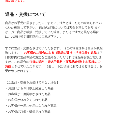
合があります。
当店商品はメーカー取扱商品も販売中の為、稀に在庫切れの場合もございます。
返品・交換について
商品がお手元に届きましたら、すぐに、注文と違ったものが送られてい
ないか確認して下さい。 商品の品質については万全を期しており ます
が、万一商品が破損・汚損していた場合、またはご注文と異なる場合
は、お届け後７日間以内にご連絡下さい。
すぐに返品・交換をさせていただきます。 （この場合送料は当店が負担
致します。）
お客様のご都合による（商品の破損・汚損以外）返品
は７
日間以内に返品希望の意志をご連絡をいただければ返品をお受け致しま
すが、この場合の
往復の送料・振込手数料・商品代金3割をお客様のご
負担
とさせていただきます。 （但し、下記項目にあてはまる場合は、お
受け致しかねます）
【ご返品・交換をお受けできない場合】
・お届けから８日以上経過した商品
・お客様が一度開梱なされた商品
・お客様が組み立てられた商品
・お客様が一度ご使用になられた商品
・お客様が汚損・破損された商品