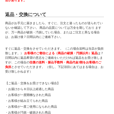
合があります。
当店商品はメーカー取扱商品も販売中の為、稀に在庫切れの場合もございます。
返品・交換について
商品がお手元に届きましたら、すぐに、注文と違ったものが送られてい
ないか確認して下さい。 商品の品質については万全を期しており ます
が、万一商品が破損・汚損していた場合、またはご注文と異なる場合
は、お届け後７日間以内にご連絡下さい。
すぐに返品・交換をさせていただきます。 （この場合送料は当店が負担
致します。）
お客様のご都合による（商品の破損・汚損以外）返品
は７
日間以内に返品希望の意志をご連絡をいただければ返品をお受け致しま
すが、この場合の
往復の送料・振込手数料・商品代金3割をお客様のご
負担
とさせていただきます。 （但し、下記項目にあてはまる場合は、お
受け致しかねます）
【ご返品・交換をお受けできない場合】
・お届けから８日以上経過した商品
・お客様が一度開梱なされた商品
・お客様が組み立てられた商品
・お客様が一度ご使用になられた商品
・お客様が汚損・破損された商品