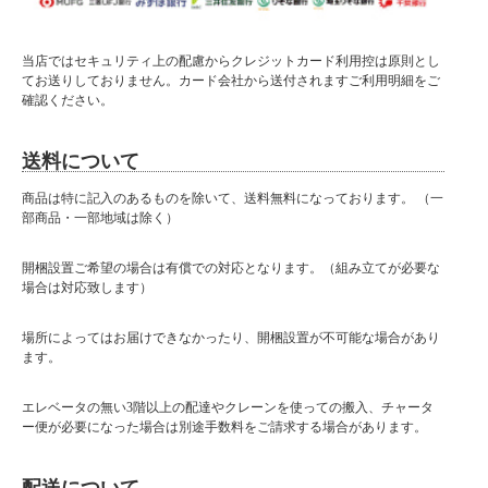
当店ではセキュリティ上の配慮からクレジットカード利用控は原則とし
てお送りしておりません。カード会社から送付されますご利用明細をご
確認ください。
送料について
■詳細についてはPC表示で確認いただけます
■ 送料無料にて配達 ■
商品は特に記入のあるものを除いて、送料無料になっております。 （一
部商品・一部地域は除く）
北海道・東北・沖縄・離島の方は送料がかかりますので"■送料について（一部地域
は別途送料有り）"プルダウンメニューから対象地域をお選びください。
開梱設置ご希望の場合は有償での対応となります。（組み立てが必要な
※対象地域でお選びいただけなかった場合でも、送料を加算させていただきます。
場合は対応致します）
ご了承ください。
※送料は自動計算ではございませんので、送料をご承諾されましたら、注文承諾メ
場所によってはお届けできなかったり、開梱設置が不可能な場合があり
ールにて合計金額をお知らせいたします。
ます。
〈 商品説明 〉
シンプルでお洒落なTVボードです。
エレベータの無い3階以上の配達やクレーンを使っての搬入、チャータ
お部屋の雰囲気に合わせてブラウンとナチュラルの2色からお選びいただけます。
ー便が必要になった場合は別途手数料をご請求する場合があります。
■材質