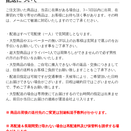
配送について
MDF/強化紙
天板：オレフィン
ご注文頂いた商品は、当店に在庫がある場合は、3～5日以内に出荷、在
庫切れで取り寄せの商品は、お客様にお待ち頂く事があります。その時
■サイズ
は、メールにて敏速に対応いたしますのでご了承ください。
幅150×奥行40×高さ37.5cm
■カラー
・配達はすべて宅配便（一人）で玄関渡しとなります。
ブラウン
・大型商品やエレベーターの無い2F以上のお客様は玄関まで運ぶのをお
ナチュラル
手伝いをお願いしています事をご了承下さい。
2色からお選び下さい。
・超大型商品はドライバー1人では荷降ろしができませんので必ず男性
■特徴
の方のお手伝いをお願いいたします。
・日本製
・大型商品の場合、ご自宅に搬入できない等の返品・交換につきまして
は、往復の送料をお客様ご負担でお願い致しますことをご了承下さい。
・配達日指定は可能ですが交通事情・天候等により、ご希望頂いた日時
にお届けできない場合がございます。日程は確約日ではございませんの
大型商品に関しお届け前に
で、予めご了承をお願い致します。
事前連絡がある場合がございます。
・大型配送の場合は専用便にてお届けするのでお時間の指定は出来ませ
よろしければご購入の際は
携帯番号をご登録ください。小型商品は在庫が有り、指定日がない場合は
ん。前日か当日にお届けの連絡が運送会社より入ります。
最短の出荷をさせていただきます。
小型商品は夜間の配達が可能な場合がございます。
※ 商品出荷後の送付先のご変更は別途転送手数料がかかります。
備考欄にお書き添えください。
※ 再配達＆長期間受け取れない場合は再配達料及び保管料を請求する場
■納期表記について