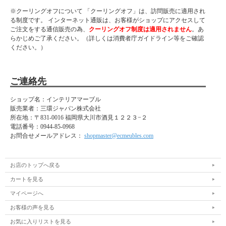
※クーリングオフについて 「クーリングオフ」は、訪問販売に適用され
る制度です。 インターネット通販は、お客様がショップにアクセスして
ご注文をする通信販売の為、
クーリングオフ制度は適用されません
。あ
らかじめご了承ください。（詳しくは消費者庁ガイドライン等をご確認
ください。）
ご連絡先
ショップ名：インテリアマーブル
販売業者：三環ジャパン株式会社
所在地：
〒831-0016 福岡県大川市酒見１２２３−２
電話番号：
0944-85-0968
お問合せメールアドレス：
shopmaster@ecmeubles.com
お店のトップへ戻る
カートを見る
マイページへ
お客様の声を見る
お気に入りリストを見る