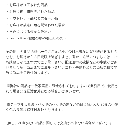
・お客様が加工された商品
・お届け後、修理等された商品
・アウトレット品などのセール品
・お客様が故意に色を間違われた場合
・同色における僅かな色違い
・1mm〜10mm程度の扉や引出しのズレ
その他 各商品掲載ページにご返品をお受け出来ない旨記載があるもの
なお、お届けから８日間以上過ぎますと、返金、返品につましては、ご
相談致しかねますのでご了承下さい。配送途中の破損などの事故がござ
いましたら、当店までご連絡下さい。送料・手数料ともに当店負担で早
急に新品をご送付致します。
※弊社の商品は一般家庭用に製造されておりますので業務用でご使用さ
れた場合は保証対象外となる場合がございます。
※テーブル天板裏・ベッドのヘッドの裏などの目に触れない部分の小傷
や色ムラ等は保証対象外となります。
(但し、在庫がない商品に関しては交換が出来ない場合がございます)