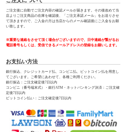
ご注文について
ご注文後に自動でご注文内容の確認メールが届きます。その後改めて当
店よりご注文商品の在庫を確認後、「ご注文承諾メール」をお送りさせ
て頂きますので、ご入金の方は当店からのメール確認後にご入金をお願
い致します。
※重要な連絡をさせて頂く場合がございますので、日中連絡が繋がるお
電話番号もしくは、受信できるメールアドレスの登録をお願いします。
お支払い方法
銀行振込、クレジットカード払、コンビニ払、ビットコイン払を用意し
てございます。ご希望にあわせて、各種ご利用ください。
銀行振込：ご注文確定後7日以内
コンビニ（番号端末式）・銀行ATM・ネットバンキング決済：ご注文確
定後7日以内
ビットコイン払い：ご注文確定後7日以内