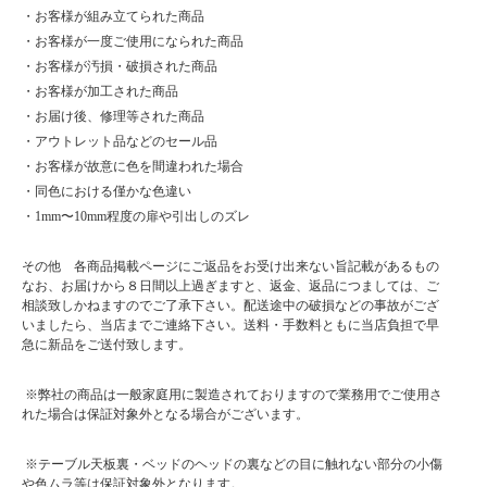
・お客様が組み立てられた商品
・お客様が一度ご使用になられた商品
・お客様が汚損・破損された商品
・お客様が加工された商品
・お届け後、修理等された商品
・アウトレット品などのセール品
・お客様が故意に色を間違われた場合
・同色における僅かな色違い
・1mm〜10mm程度の扉や引出しのズレ
その他 各商品掲載ページにご返品をお受け出来ない旨記載があるもの
なお、お届けから８日間以上過ぎますと、返金、返品につましては、ご
相談致しかねますのでご了承下さい。配送途中の破損などの事故がござ
いましたら、当店までご連絡下さい。送料・手数料ともに当店負担で早
急に新品をご送付致します。
※弊社の商品は一般家庭用に製造されておりますので業務用でご使用さ
れた場合は保証対象外となる場合がございます。
※テーブル天板裏・ベッドのヘッドの裏などの目に触れない部分の小傷
や色ムラ等は保証対象外となります。