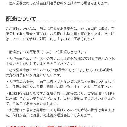
ー便が必要になった場合は別途手数料をご請求する場合があります。
配送について
ご注文頂いた商品は、当店に在庫がある場合は、3～5日以内に出荷、在
庫切れで取り寄せの商品は、お客様にお待ち頂く事があります。その時
は、メールにて敏速に対応いたしますのでご了承ください。
・配達はすべて宅配便（一人）で玄関渡しとなります。
・大型商品やエレベーターの無い2F以上のお客様は玄関まで運ぶのをお
手伝いをお願いしています事をご了承下さい。
・超大型商品はドライバー1人では荷降ろしができませんので必ず男性
の方のお手伝いをお願いいたします。
・大型商品の場合、ご自宅に搬入できない等の返品・交換につきまして
は、往復の送料をお客様ご負担でお願い致しますことをご了承下さい。
・配達日指定は可能ですが交通事情・天候等により、ご希望頂いた日時
にお届けできない場合がございます。日程は確約日ではございませんの
で、予めご了承をお願い致します。
・大型配送の場合は専用便にてお届けするのでお時間の指定は出来ませ
ん。前日か当日にお届けの連絡が運送会社より入ります。