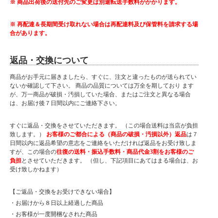
※ 商品出荷後の送付先のご変更は別途転送手数料がかかります。
※ 再配達＆長期間受け取れない場合は再配達料及び保管料を請求する場
合があります。
返品・交換について
商品がお手元に届きましたら、すぐに、注文と違ったものが送られてい
ないか確認して下さい。 商品の品質については万全を期しており ます
が、万一商品が破損・汚損していた場合、またはご注文と異なる場合
は、お届け後７日間以内にご連絡下さい。
すぐに返品・交換をさせていただきます。 （この場合送料は当店が負担
致します。）
お客様のご都合による（商品の破損・汚損以外）返品
は７
日間以内に返品希望の意志をご連絡をいただければ返品をお受け致しま
すが、この場合の
往復の送料・振込手数料・商品代金3割をお客様のご
負担
とさせていただきます。 （但し、下記項目にあてはまる場合は、お
受け致しかねます）
【ご返品・交換をお受けできない場合】
・お届けから８日以上経過した商品
・お客様が一度開梱なされた商品