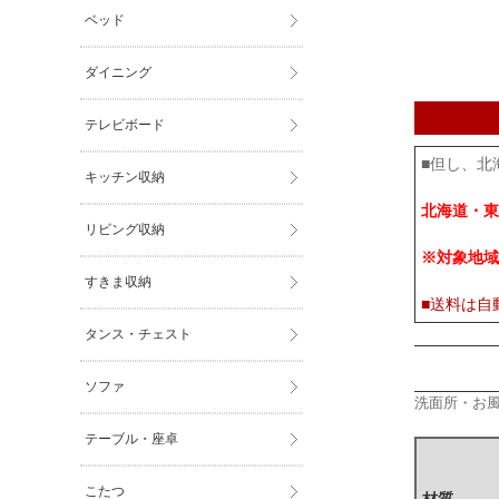
ベッド
ダイニング
テレビボード
■但し、北
キッチン収納
北海道・東
リビング収納
※対象地域
すきま収納
■送料は自
タンス・チェスト
ソファ
洗面所・お
テーブル・座卓
こたつ