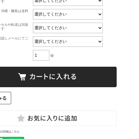
す:
・沖縄・離島は送料
ンセルや転送は別途
す:
確認しメールにてご
個
の詳細はこちら