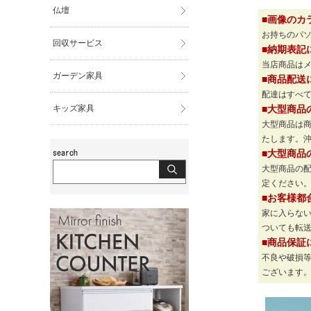
仏壇
■画像のカ
お持ちのパ
回収サービス
■納期表記
当店商品は
ガーデン家具
■商品配送
配達はすべて
キッズ家具
■大型商品
大型商品は
たします。
■大型商品
大型商品の
定ください
■お客様都
家に入らな
ついても転
■商品保証
不良や破損
ございます