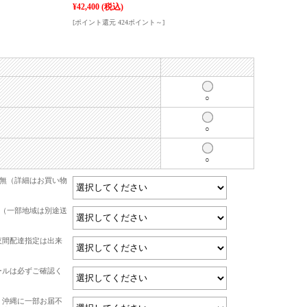
¥42,400
(税込)
[ポイント還元 424ポイント～]
○
○
○
有無（詳細はお買い物
て（一部地域は別途送
夜間配達指定は出来
ールは必ずご確認く
・沖縄に一部お届不