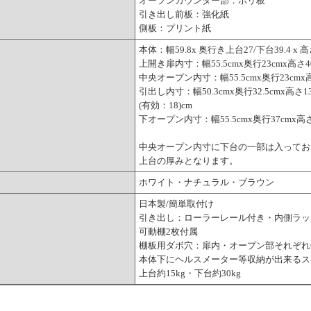
オープンカウンター部：ポリ板
引き出し前板：強化紙
側板：プリント紙
本体：幅59.8x 奥行き上台27/下台39.4 x 高さ
上開き扉内寸：幅55.5cmx奥行23cmx高さ4
中央オープン内寸：幅55.5cmx奥行23cmx高
引出し内寸：幅50.3cmx奥行32.5cmx高さ13
(有効：18)cm
下オープン内寸：幅55.5cmx奥行37cmx高さ1
中央オープン内寸に下台の一部は入ってお
上台の厚みとなります。
ホワイト・ナチュラル・ブラウン
日本製/簡単取付け
引き出し：ローラーレール付き・内側ラッ
可動棚2枚付属
棚板用ダボ穴：扉内・オープン部それぞれ6
本体下にヘルスメーター等収納が出来るス
上台約15kg・下台約30kg