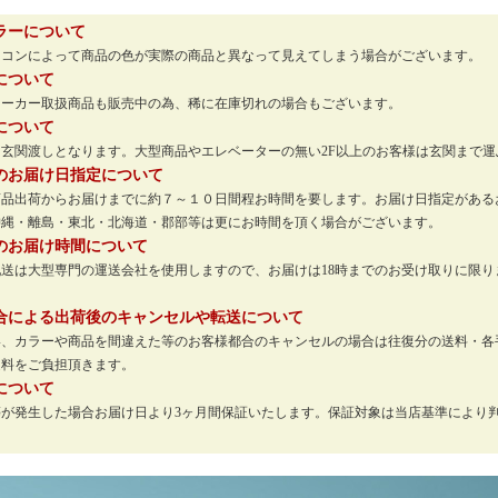
ラーについて
ソコンによって商品の色が実際の商品と異なって見えてしまう場合がございます。
について
メーカー取扱商品も販売中の為、稀に在庫切れの場合もございます。
について
玄関渡しとなります。大型商品やエレベーターの無い2F以上のお客様は玄関まで
のお届け日指定について
商品出荷からお届けまでに約７～１０日間程お時間を要します。お届け日指定がある
沖縄・離島・東北・北海道・郡部等は更にお時間を頂く場合がございます。
のお届け時間について
配送は大型専門の運送会社を使用しますので、お届けは18時までのお受け取りに限
。
合による出荷後のキャンセルや転送について
い、カラーや商品を間違えた等のお客様都合のキャンセルの場合は往復分の送料・各
送料をご負担頂きます。
について
等が発生した場合お届け日より3ヶ月間保証いたします。保証対象は当店基準により
。