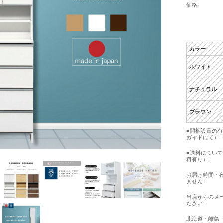
価格:
カラー
ホワイト
ナチュラル
ブラウン
■開梱設置の
ガイドにて）:
■送料につい
料有り）:
お届け時間・
ません:
当店からのメ
ださい:
北海道・離島