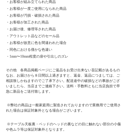
・お客様が組み立てられた商品
・お客様が一度ご使用になられた商品
・お客様が汚損・破損された商品
・お客様が加工された商品
・お届け後、修理等された商品
・アウトレット品などのセール品
・お客様が故意に色を間違われた場合
・同色における僅かな色違い
・1mm〜10mm程度の扉や引出しのズレ
その他 各商品掲載ページにご返品をお受け出来ない旨記載があるもの
なお、お届けから８日間以上過ぎますと、返金、返品につましては、ご
相談致しかねますのでご了承下さい。配送途中の破損などの事故がござ
いましたら、当店までご連絡下さい。送料・手数料ともに当店負担で早
急に新品をご送付致します。
※弊社の商品は一般家庭用に製造されておりますので業務用でご使用さ
れた場合は保証対象外となる場合がございます。
※テーブル天板裏・ベッドのヘッドの裏などの目に触れない部分の小傷
や色ムラ等は保証対象外となります。