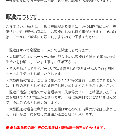
ー便が必要になった場合は別途手数料をご請求する場合があります。
配送について
ご注文頂いた商品は、当店に在庫がある場合は、3～5日以内に出荷、在
庫切れで取り寄せの商品は、お客様にお待ち頂く事があります。その時
は、メールにて敏速に対応いたしますのでご了承ください。
・配達はすべて宅配便（一人）で玄関渡しとなります。
・大型商品やエレベーターの無い2F以上のお客様は玄関まで運ぶのをお
手伝いをお願いしています事をご了承下さい。
・超大型商品はドライバー1人では荷降ろしができませんので必ず男性
の方のお手伝いをお願いいたします。
・大型商品の場合、ご自宅に搬入できない等の返品・交換につきまして
は、往復の送料をお客様ご負担でお願い致しますことをご了承下さい。
・配達日指定は可能ですが交通事情・天候等により、ご希望頂いた日時
にお届けできない場合がございます。日程は確約日ではございませんの
で、予めご了承をお願い致します。
・大型配送の場合は専用便にてお届けするのでお時間の指定は出来ませ
ん。前日か当日にお届けの連絡が運送会社より入ります。
※ 商品出荷後の送付先のご変更は別途転送手数料がかかります。