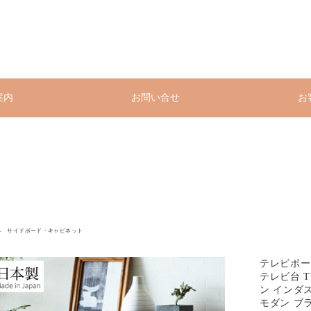
案内
お問い合せ
お
サイドボード・キャビネット
テレビボード
テレビ台 T
ン インダ
モダン ブラ