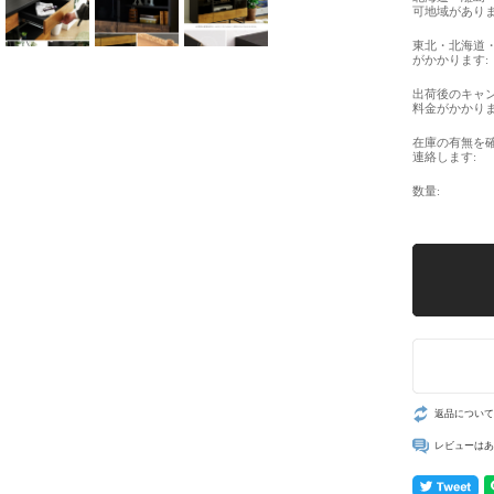
可地域がありま
東北・北海道
がかかります:
出荷後のキャ
料金がかかりま
在庫の有無を
連絡します:
数量:
返品について
レビューはあ