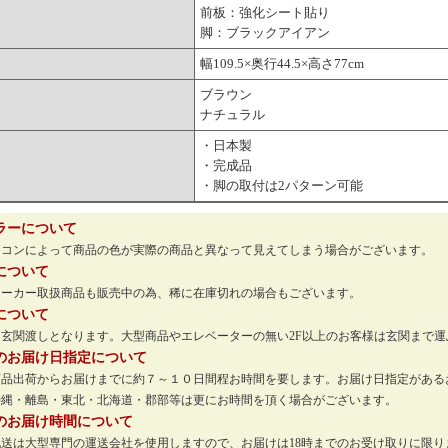
前板：強化シート貼り
脚：ブラックアイアン
幅109.5×奥行44.5×高さ77cm
ブラウン
ナチュラル
・日本製
・完成品
・脚の取付は2パターン可能
ラーについて
ソコンによって商品の色が実際の商品と異なって見えてしまう場合がございます。
について
メーカー取扱商品も販売中の為、稀に在庫切れの場合もございます。
について
玄関渡しとなります。大型商品やエレベーターの無い2F以上のお客様は玄関まで
のお届け日指定について
商品出荷からお届けまでに約７～１０日間程お時間を要します。お届け日指定がある
沖縄・離島・東北・北海道・郡部等は更にお時間を頂く場合がございます。
のお届け時間について
配送は大型専門の運送会社を使用しますので、お届けは18時までのお受け取りに限