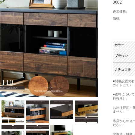
0002
通常価格:
価格:
カラー
ブラウン
ナチュラル
■開梱設置の
ガイドにて）:
■送料につい
料有り）:
お届け時間・
ません:
当店からのメ
ださい:
北海道・離島