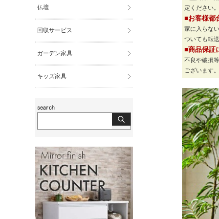
仏壇
定ください
■お客様都
家に入らな
回収サービス
ついても転
■商品保証
ガーデン家具
不良や破損
ございます
キッズ家具