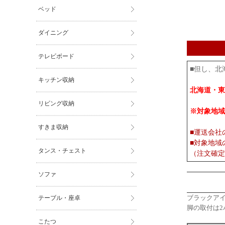
ベッド
ダイニング
テレビボード
■但し、北
キッチン収納
北海道・東
リビング収納
※対象地域
すきま収納
■運送会社
■対象地域
タンス・チェスト
（注文確定
ソファ
ブラックア
テーブル・座卓
脚の取付は2
こたつ