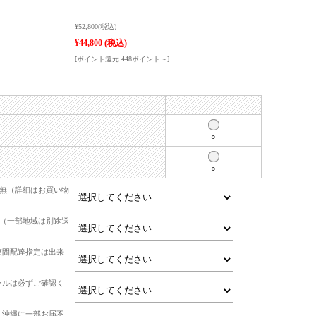
¥52,800
(税込)
¥44,800
(税込)
[ポイント還元 448ポイント～]
○
○
有無（詳細はお買い物
て（一部地域は別途送
夜間配達指定は出来
ールは必ずご確認く
・沖縄に一部お届不