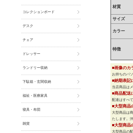
材質
コレクションボード
サイズ
デスク
カラー
チェア
特徴
ドレッサー
ランドリー収納
■画像のカ
お持ちのパ
■納期表記
下駄箱・玄関収納
当店商品は
■商品配送
福祉・医療家具
配達はすべて
■大型商品
寝具・布団
大型商品は
たします。
雑貨
■大型商品
大型商品の