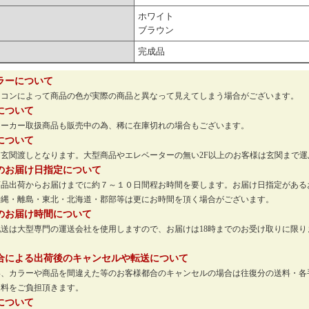
ホワイト
ブラウン
完成品
ラーについて
ソコンによって商品の色が実際の商品と異なって見えてしまう場合がございます。
について
メーカー取扱商品も販売中の為、稀に在庫切れの場合もございます。
について
玄関渡しとなります。大型商品やエレベーターの無い2F以上のお客様は玄関まで
のお届け日指定について
商品出荷からお届けまでに約７～１０日間程お時間を要します。お届け日指定がある
沖縄・離島・東北・北海道・郡部等は更にお時間を頂く場合がございます。
のお届け時間について
配送は大型専門の運送会社を使用しますので、お届けは18時までのお受け取りに限
。
合による出荷後のキャンセルや転送について
い、カラーや商品を間違えた等のお客様都合のキャンセルの場合は往復分の送料・各
送料をご負担頂きます。
について