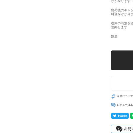
がかかります:
出荷後のキャ
料金がかかりま
在庫の有無を
連絡します:
数量:
返品について
レビューはあ