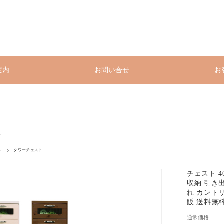
案内
お問い合せ
お
ト
ト
タワーチェスト
チェスト 
収納 引き出
れ カント
販 送料無料 n
通常価格: