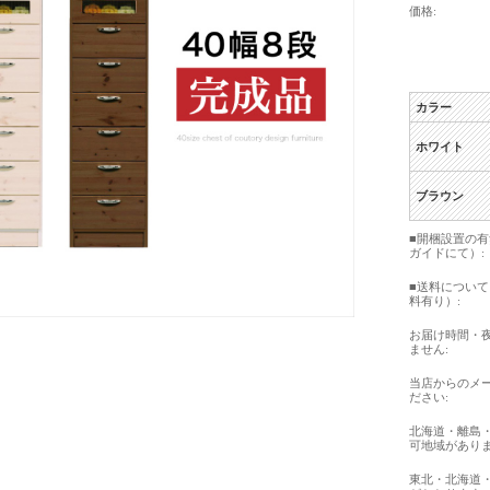
価格:
カラー
ホワイト
ブラウン
■開梱設置の
ガイドにて）:
■送料につい
料有り）:
お届け時間・
ません:
当店からのメ
ださい:
北海道・離島
可地域がありま
東北・北海道