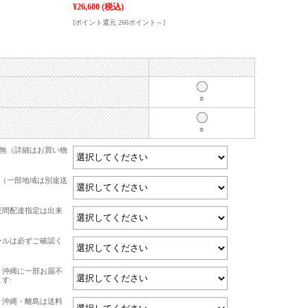
¥26,600
(税込)
[ポイント還元 266ポイント～]
○
○
有無（詳細はお買い物
て（一部地域は別途送
夜間配達指定は出来
ールは必ずご確認く
・沖縄に一部お届不
す:
・沖縄・離島は送料