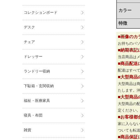
カラー
コレクションボード
特徴
デスク
■画像のカ
チェア
お持ちのパ
■納期表記
ドレッサー
当店商品は
■商品配送
配達はすべて
ランドリー収納
■大型商品
大型商品は
下駄箱・玄関収納
たします。
■大型商品
福祉・医療家具
大型商品の
定ください
寝具・布団
■お客様都
家に入らな
雑貨
ついても転
■商品保証