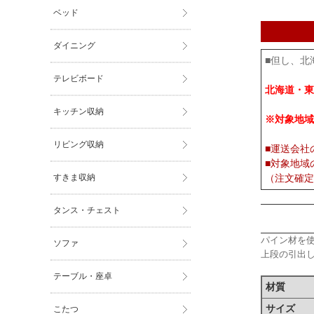
ベッド
ダイニング
■但し、北
テレビボード
北海道・東
キッチン収納
※対象地域
リビング収納
■運送会社
■対象地域
すきま収納
（注文確定
タンス・チェスト
パイン材を
ソファ
上段の引出
テーブル・座卓
材質
サイズ
こたつ