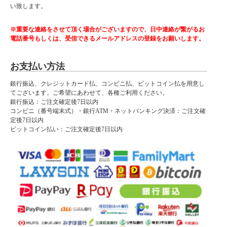
い致します。
■サイズ
幅60×奥行40Ｘ高さ120cm
※重要な連絡をさせて頂く場合がございますので、日中連絡が繋がるお
■カラー
電話番号もしくは、受信できるメールアドレスの登録をお願いします。
ホワイト
ブラウン
お支払い方法
■特徴
完成品
銀行振込、クレジットカード払、コンビニ払、ビットコイン払を用意し
てございます。ご希望にあわせて、各種ご利用ください。
■納期表記について
銀行振込：ご注文確定後7日以内
当店商品はメーカー取扱商品も販売中の為、稀に在庫切れの場合もございます。
コンビニ（番号端末式）・銀行ATM・ネットバンキング決済：ご注文確
定後7日以内
ビットコイン払い：ご注文確定後7日以内