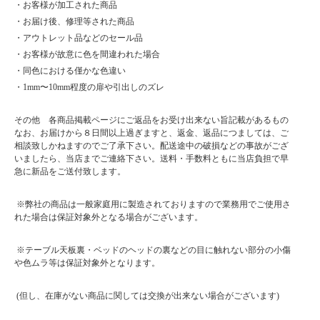
・お客様が加工された商品
・お届け後、修理等された商品
・アウトレット品などのセール品
・お客様が故意に色を間違われた場合
・同色における僅かな色違い
・1mm〜10mm程度の扉や引出しのズレ
その他 各商品掲載ページにご返品をお受け出来ない旨記載があるもの
なお、お届けから８日間以上過ぎますと、返金、返品につましては、ご
相談致しかねますのでご了承下さい。配送途中の破損などの事故がござ
いましたら、当店までご連絡下さい。送料・手数料ともに当店負担で早
急に新品をご送付致します。
※弊社の商品は一般家庭用に製造されておりますので業務用でご使用さ
れた場合は保証対象外となる場合がございます。
※テーブル天板裏・ベッドのヘッドの裏などの目に触れない部分の小傷
や色ムラ等は保証対象外となります。
(但し、在庫がない商品に関しては交換が出来ない場合がございます)