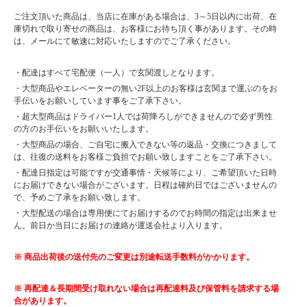
ご注文頂いた商品は、当店に在庫がある場合は、3～5日以内に出荷、在
庫切れで取り寄せの商品は、お客様にお待ち頂く事があります。その時
は、メールにて敏速に対応いたしますのでご了承ください。
・配達はすべて宅配便（一人）で玄関渡しとなります。
・大型商品やエレベーターの無い2F以上のお客様は玄関まで運ぶのをお
手伝いをお願いしています事をご了承下さい。
・超大型商品はドライバー1人では荷降ろしができませんので必ず男性
の方のお手伝いをお願いいたします。
・大型商品の場合、ご自宅に搬入できない等の返品・交換につきまして
は、往復の送料をお客様ご負担でお願い致しますことをご了承下さい。
・配達日指定は可能ですが交通事情・天候等により、ご希望頂いた日時
にお届けできない場合がございます。日程は確約日ではございませんの
で、予めご了承をお願い致します。
・大型配送の場合は専用便にてお届けするのでお時間の指定は出来ませ
ん。前日か当日にお届けの連絡が運送会社より入ります。
※ 商品出荷後の送付先のご変更は別途転送手数料がかかります。
※ 再配達＆長期間受け取れない場合は再配達料及び保管料を請求する場
合があります。