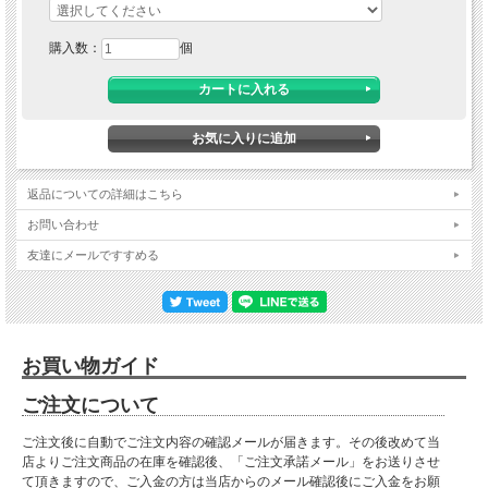
購入数：
個
返品についての詳細はこちら
■ 送料無料にて配達 ■
お問い合わせ
北海道・東北・沖縄・離島の方は送料がかかりますので"■送料について（一部地域
は別途送料有り）"プルダウンメニューから対象地域をお選びください。
友達にメールですすめる
※対象地域でお選びいただけなかった場合でも、送料を加算させていただきます。
ご了承ください。
※離島は別途お見積りになります。
※運送会社の事情により離島・北海道の一部地域においては配達できない場合がご
お買い物ガイド
ざいます。
※対象地域の送料は別途ご請求とさせていただきます。送料をご承諾されました
ご注文について
ら、注文確定メールにて合計金額をお知らせいたします。（注文確定メールが届い
ていない場合はご質問メールが届いていないか確認お願いします。）
ご注文後に自動でご注文内容の確認メールが届きます。その後改めて当
■材質
店よりご注文商品の在庫を確認後、「ご注文承諾メール」をお送りさせ
パイン材
て頂きますので、ご入金の方は当店からのメール確認後にご入金をお願