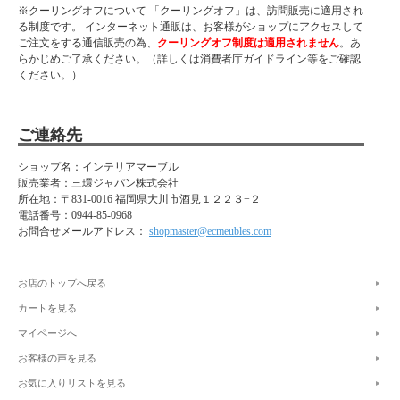
※クーリングオフについて 「クーリングオフ」は、訪問販売に適用され
る制度です。 インターネット通販は、お客様がショップにアクセスして
ご注文をする通信販売の為、
クーリングオフ制度は適用されません
。あ
らかじめご了承ください。（詳しくは消費者庁ガイドライン等をご確認
ください。）
ご連絡先
ショップ名：インテリアマーブル
販売業者：三環ジャパン株式会社
所在地：
〒831-0016 福岡県大川市酒見１２２３−２
電話番号：
0944-85-0968
お問合せメールアドレス：
shopmaster@ecmeubles.com
お店のトップへ戻る
カートを見る
マイページへ
お客様の声を見る
お気に入りリストを見る