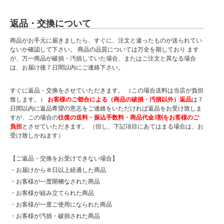
返品・交換について
商品がお手元に届きましたら、すぐに、注文と違ったものが送られてい
ないか確認して下さい。 商品の品質については万全を期しており ます
が、万一商品が破損・汚損していた場合、またはご注文と異なる場合
は、お届け後７日間以内にご連絡下さい。
すぐに返品・交換をさせていただきます。 （この場合送料は当店が負担
致します。）
お客様のご都合による（商品の破損・汚損以外）返品
は７
日間以内に返品希望の意志をご連絡をいただければ返品をお受け致しま
すが、この場合の
往復の送料・振込手数料・商品代金3割をお客様のご
負担
とさせていただきます。 （但し、下記項目にあてはまる場合は、お
受け致しかねます）
【ご返品・交換をお受けできない場合】
・お届けから８日以上経過した商品
・お客様が一度開梱なされた商品
・お客様が組み立てられた商品
・お客様が一度ご使用になられた商品
・お客様が汚損・破損された商品