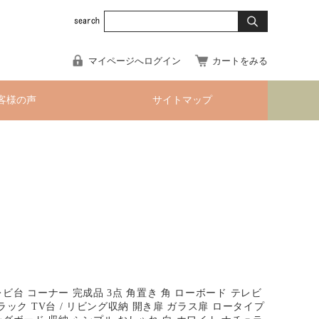
マイページへログイン
カートをみる
客様の声
サイトマップ
ビ台 コーナー 完成品 3点 角置き 角 ローボード テレビ
ラック TV台 / リビング収納 開き扉 ガラス扉 ロータイプ