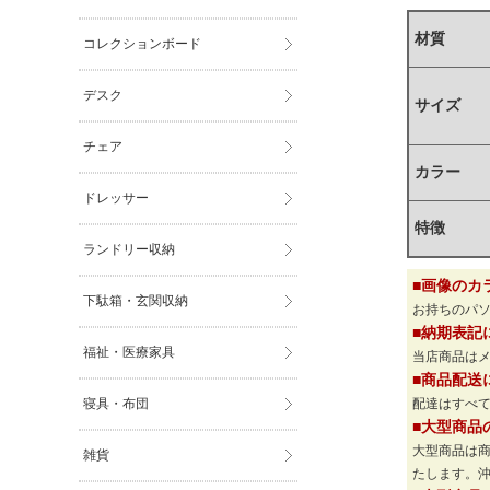
材質
コレクションボード
デスク
サイズ
チェア
カラー
ドレッサー
特徴
ランドリー収納
■画像のカ
下駄箱・玄関収納
お持ちのパ
■納期表記
福祉・医療家具
当店商品は
■商品配送
寝具・布団
配達はすべて
■大型商品
大型商品は
雑貨
たします。