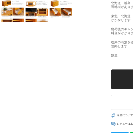
北海道・離島
可地域がありま
東北・北海道
がかかります:
出荷後のキャ
料金がかかりま
在庫の有無を
連絡します:
数量:
返品について
レビューはあ