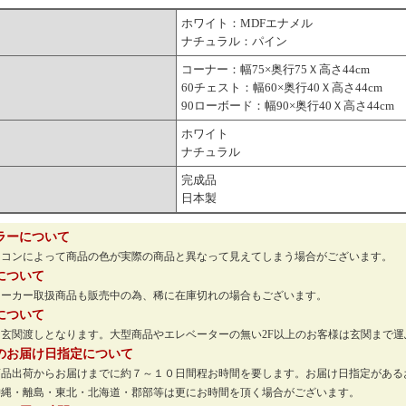
ホワイト：MDFエナメル
ナチュラル：パイン
コーナー：幅75×奥行75Ｘ高さ44cm
60チェスト：幅60×奥行40Ｘ高さ44cm
90ローボード：幅90×奥行40Ｘ高さ44cm
ホワイト
ナチュラル
完成品
日本製
ラーについて
ソコンによって商品の色が実際の商品と異なって見えてしまう場合がございます。
について
メーカー取扱商品も販売中の為、稀に在庫切れの場合もございます。
について
玄関渡しとなります。大型商品やエレベーターの無い2F以上のお客様は玄関まで
のお届け日指定について
商品出荷からお届けまでに約７～１０日間程お時間を要します。お届け日指定がある
沖縄・離島・東北・北海道・郡部等は更にお時間を頂く場合がございます。