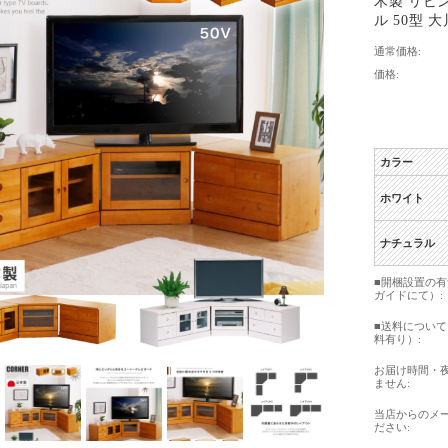
木製 リビ
ル 50型 大
通常価格:
価格:
カラー
ホワイト
ナチュラル
■開梱設置の
ガイドにて）:
■送料につい
料有り）:
お届け時間・
ません:
当店からのメ
ださい: