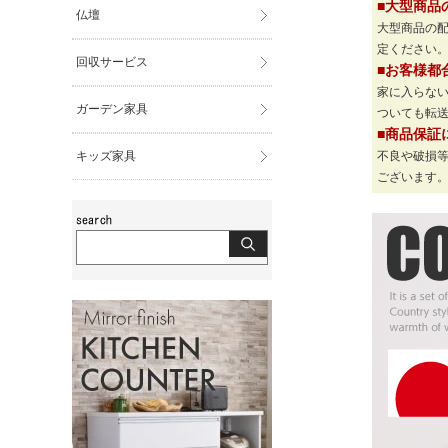
■大型商品
仏壇
大型商品の
定ください
回収サービス
■お客様都
家に入らな
ガーデン家具
ついても転
■商品保証
キッズ家具
不良や破損
ございます