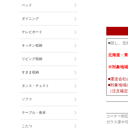
ベッド
ダイニング
テレビボード
■但し、北
キッチン収納
北海道・東
リビング収納
※対象地域
すきま収納
■運送会社
■対象地域
タンス・チェスト
（注文確定
ソファ
テーブル・座卓
コーナー対
ガラス扉や
こたつ