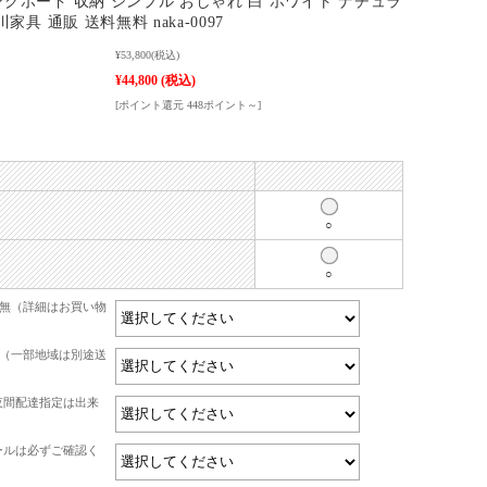
ングボード 収納 シンプル おしゃれ 白 ホワイト ナチュラ
川家具 通販 送料無料 naka-0097
¥53,800
(税込)
¥44,800
(税込)
[ポイント還元 448ポイント～]
○
○
有無（詳細はお買い物
て（一部地域は別途送
夜間配達指定は出来
ールは必ずご確認く