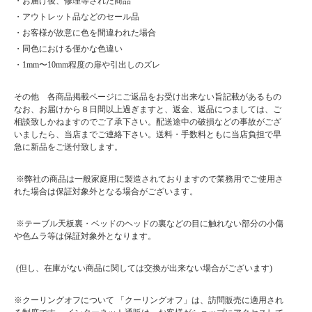
・お届け後、修理等された商品
・アウトレット品などのセール品
・お客様が故意に色を間違われた場合
・同色における僅かな色違い
・1mm〜10mm程度の扉や引出しのズレ
その他 各商品掲載ページにご返品をお受け出来ない旨記載があるもの
なお、お届けから８日間以上過ぎますと、返金、返品につましては、ご
相談致しかねますのでご了承下さい。配送途中の破損などの事故がござ
いましたら、当店までご連絡下さい。送料・手数料ともに当店負担で早
急に新品をご送付致します。
※弊社の商品は一般家庭用に製造されておりますので業務用でご使用さ
れた場合は保証対象外となる場合がございます。
※テーブル天板裏・ベッドのヘッドの裏などの目に触れない部分の小傷
や色ムラ等は保証対象外となります。
(但し、在庫がない商品に関しては交換が出来ない場合がございます)
※クーリングオフについて 「クーリングオフ」は、訪問販売に適用され