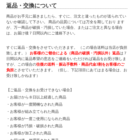
返品・交換について
商品がお手元に届きましたら、すぐに、注文と違ったものが送られてい
ないか確認して下さい。 商品の品質については万全を期しており ます
が、万一商品が破損・汚損していた場合、またはご注文と異なる場合
は、お届け後７日間以内にご連絡下さい。
すぐに返品・交換をさせていただきます。 （この場合送料は当店が負担
致します。）
お客様のご都合による（商品の破損・汚損以外）返品
は７
日間以内に返品希望の意志をご連絡をいただければ返品をお受け致しま
すが、この場合の
往復の送料・振込手数料・商品代金3割をお客様のご
負担
とさせていただきます。 （但し、下記項目にあてはまる場合は、お
受け致しかねます）
【ご返品・交換をお受けできない場合】
・お届けから８日以上経過した商品
・お客様が一度開梱なされた商品
・お客様が組み立てられた商品
・お客様が一度ご使用になられた商品
・お客様が汚損・破損された商品
・お客様が加工された商品