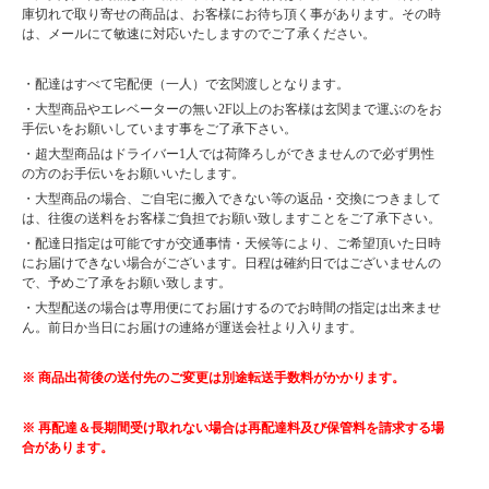
庫切れで取り寄せの商品は、お客様にお待ち頂く事があります。その時
は、メールにて敏速に対応いたしますのでご了承ください。
・配達はすべて宅配便（一人）で玄関渡しとなります。
・大型商品やエレベーターの無い2F以上のお客様は玄関まで運ぶのをお
手伝いをお願いしています事をご了承下さい。
・超大型商品はドライバー1人では荷降ろしができませんので必ず男性
の方のお手伝いをお願いいたします。
・大型商品の場合、ご自宅に搬入できない等の返品・交換につきまして
は、往復の送料をお客様ご負担でお願い致しますことをご了承下さい。
・配達日指定は可能ですが交通事情・天候等により、ご希望頂いた日時
にお届けできない場合がございます。日程は確約日ではございませんの
で、予めご了承をお願い致します。
・大型配送の場合は専用便にてお届けするのでお時間の指定は出来ませ
ん。前日か当日にお届けの連絡が運送会社より入ります。
※ 商品出荷後の送付先のご変更は別途転送手数料がかかります。
※ 再配達＆長期間受け取れない場合は再配達料及び保管料を請求する場
合があります。