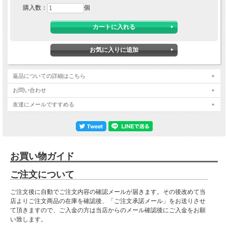
購入数：
個
返品についての詳細はこちら
お問い合わせ
■
■ 送料無料にて配達 ■
友達にメールですすめる
北海道・東北・沖縄・離島の方は送料がかかりますので"■送料について（一部地域
は別途送料有り）"プルダウンメニューから対象地域をお選びください。
※対象地域でお選びいただけなかった場合でも、送料を加算させていただきます。
ご了承ください。
お買い物ガイド
※離島は別途お見積りになります。
ご注文について
※運送会社の事情により離島・北海道の一部地域においては配達できない場合がご
ざいます。
※対象地域の送料は別途ご請求とさせていただきます。送料をご承諾されました
ご注文後に自動でご注文内容の確認メールが届きます。その後改めて当
ら、注文確定メールにて合計金額をお知らせいたします。（注文確定メールが届い
店よりご注文商品の在庫を確認後、「ご注文承諾メール」をお送りさせ
ていない場合はご質問メールが届いていないか確認お願いします。）
て頂きますので、ご入金の方は当店からのメール確認後にご入金をお願
い致します。
■材質