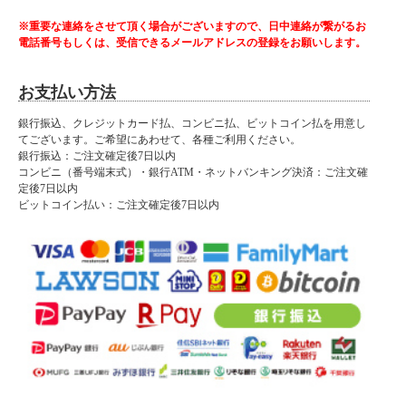
MDF/ハイグロスシート
※重要な連絡をさせて頂く場合がございますので、日中連絡が繋がるお
■サイズ
電話番号もしくは、受信できるメールアドレスの登録をお願いします。
幅90×奥行45×高さ181cm
■カラー
お支払い方法
ホワイト
■特徴
銀行振込、クレジットカード払、コンビニ払、ビットコイン払を用意し
・輸入品
てございます。ご希望にあわせて、各種ご利用ください。
・フルオープンレール付き引き出し
銀行振込：ご注文確定後7日以内
・スライドカウンター付き
コンビニ（番号端末式）・銀行ATM・ネットバンキング決済：ご注文確
・1500Wの2口コンセント
定後7日以内
ビットコイン払い：ご注文確定後7日以内
■納期表記について
当店商品はメーカー取扱商品も販売中の為、稀に在庫切れの場合もございます。