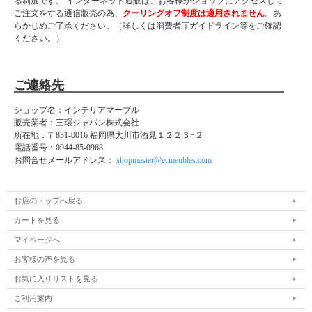
る制度です。 インターネット通販は、お客様がショップにアクセスして
ご注文をする通信販売の為、
クーリングオフ制度は適用されません
。あ
らかじめご了承ください。（詳しくは消費者庁ガイドライン等をご確認
ください。）
ご連絡先
ショップ名：インテリアマーブル
販売業者：三環ジャパン株式会社
所在地：
〒831-0016 福岡県大川市酒見１２２３−２
電話番号：
0944-85-0968
お問合せメールアドレス：
shopmaster@ecmeubles.com
お店のトップへ戻る
カートを見る
マイページへ
お客様の声を見る
お気に入りリストを見る
ご利用案内