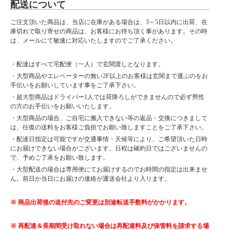
配送について
ご注文頂いた商品は、当店に在庫がある場合は、3～5日以内に出荷、在
庫切れで取り寄せの商品は、お客様にお待ち頂く事があります。その時
は、メールにて敏速に対応いたしますのでご了承ください。
・配達はすべて宅配便（一人）で玄関渡しとなります。
・大型商品やエレベーターの無い2F以上のお客様は玄関まで運ぶのをお
手伝いをお願いしています事をご了承下さい。
・超大型商品はドライバー1人では荷降ろしができませんので必ず男性
の方のお手伝いをお願いいたします。
・大型商品の場合、ご自宅に搬入できない等の返品・交換につきまして
は、往復の送料をお客様ご負担でお願い致しますことをご了承下さい。
・配達日指定は可能ですが交通事情・天候等により、ご希望頂いた日時
にお届けできない場合がございます。日程は確約日ではございませんの
で、予めご了承をお願い致します。
・大型配送の場合は専用便にてお届けするのでお時間の指定は出来ませ
ん。前日か当日にお届けの連絡が運送会社より入ります。
※ 商品出荷後の送付先のご変更は別途転送手数料がかかります。
※ 再配達＆長期間受け取れない場合は再配達料及び保管料を請求する場