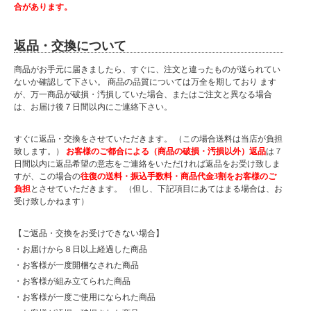
合があります。
返品・交換について
商品がお手元に届きましたら、すぐに、注文と違ったものが送られてい
ないか確認して下さい。 商品の品質については万全を期しており ます
が、万一商品が破損・汚損していた場合、またはご注文と異なる場合
は、お届け後７日間以内にご連絡下さい。
すぐに返品・交換をさせていただきます。 （この場合送料は当店が負担
致します。）
お客様のご都合による（商品の破損・汚損以外）返品
は７
日間以内に返品希望の意志をご連絡をいただければ返品をお受け致しま
すが、この場合の
往復の送料・振込手数料・商品代金3割をお客様のご
負担
とさせていただきます。 （但し、下記項目にあてはまる場合は、お
受け致しかねます）
【ご返品・交換をお受けできない場合】
・お届けから８日以上経過した商品
・お客様が一度開梱なされた商品
・お客様が組み立てられた商品
・お客様が一度ご使用になられた商品