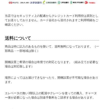
・フルオープンスライドレール付
・カウンター天板エナメル塗装
・コンセント1500w2口付き
・下オープン部スライドカウンター
当店ではセキュリティ上の配慮からクレジットカード利用控は原則とし
・棚板耐震ダボ
てお送りしておりません。カード会社から送付されますご利用明細をご
・完成品（上下2個口でのお届けとなります）
確認ください。
■納期表記について
当店商品はメーカー取扱商品も販売中の為、稀に在庫切れの場合もございます。
送料について
商品は特に記入のあるものを除いて、送料無料になっております。 （一
部商品・一部地域は除く）
開梱設置ご希望の場合は有償での対応となります。（組み立てが必要な
場合は対応致します）
場所によってはお届けできなかったり、開梱設置が不可能な場合があり
ます。
エレベータの無い3階以上の配達やクレーンを使っての搬入、チャータ
ー便が必要になった場合は別途手数料をご請求する場合があります。