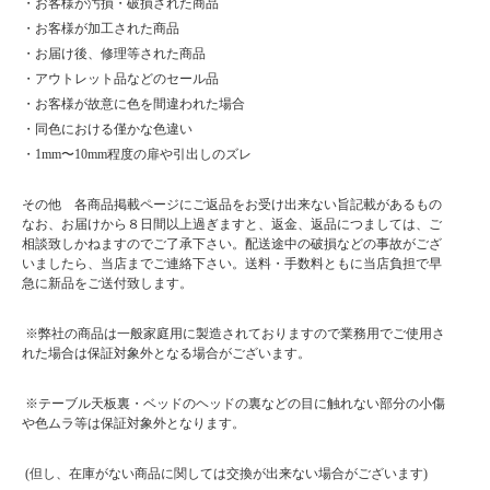
・お客様が汚損・破損された商品
・お客様が加工された商品
・お届け後、修理等された商品
・アウトレット品などのセール品
・お客様が故意に色を間違われた場合
・同色における僅かな色違い
・1mm〜10mm程度の扉や引出しのズレ
その他 各商品掲載ページにご返品をお受け出来ない旨記載があるもの
なお、お届けから８日間以上過ぎますと、返金、返品につましては、ご
相談致しかねますのでご了承下さい。配送途中の破損などの事故がござ
いましたら、当店までご連絡下さい。送料・手数料ともに当店負担で早
急に新品をご送付致します。
※弊社の商品は一般家庭用に製造されておりますので業務用でご使用さ
れた場合は保証対象外となる場合がございます。
※テーブル天板裏・ベッドのヘッドの裏などの目に触れない部分の小傷
や色ムラ等は保証対象外となります。
(但し、在庫がない商品に関しては交換が出来ない場合がございます)