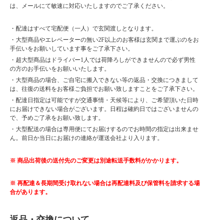
は、メールにて敏速に対応いたしますのでご了承ください。
・配達はすべて宅配便（一人）で玄関渡しとなります。
・大型商品やエレベーターの無い2F以上のお客様は玄関まで運ぶのをお
手伝いをお願いしています事をご了承下さい。
・超大型商品はドライバー1人では荷降ろしができませんので必ず男性
の方のお手伝いをお願いいたします。
・大型商品の場合、ご自宅に搬入できない等の返品・交換につきまして
は、往復の送料をお客様ご負担でお願い致しますことをご了承下さい。
・配達日指定は可能ですが交通事情・天候等により、ご希望頂いた日時
にお届けできない場合がございます。日程は確約日ではございませんの
で、予めご了承をお願い致します。
・大型配送の場合は専用便にてお届けするのでお時間の指定は出来ませ
ん。前日か当日にお届けの連絡が運送会社より入ります。
※ 商品出荷後の送付先のご変更は別途転送手数料がかかります。
※ 再配達＆長期間受け取れない場合は再配達料及び保管料を請求する場
合があります。
返品・交換について