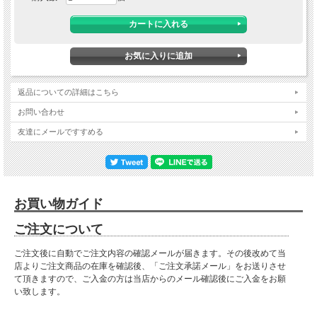
返品についての詳細はこちら
お問い合わせ
友達にメールですすめる
■ 送料無料にて配達 ■
北海道・東北・沖縄・離島の方は送料がかかりますので"■送料について（一部地域
は別途送料有り）"プルダウンメニューから対象地域をお選びください。
※対象地域でお選びいただけなかった場合でも、送料を加算させていただきます。
お買い物ガイド
ご了承ください。
ご注文について
※離島は別途お見積りになります。
※運送会社の事情により離島・北海道の一部地域においては配達できない場合がご
ざいます。
ご注文後に自動でご注文内容の確認メールが届きます。その後改めて当
※対象地域の送料は別途ご請求とさせていただきます。送料をご承諾されました
店よりご注文商品の在庫を確認後、「ご注文承諾メール」をお送りさせ
ら、注文確定メールにて合計金額をお知らせいたします。（注文確定メールが届い
て頂きますので、ご入金の方は当店からのメール確認後にご入金をお願
ていない場合はご質問メールが届いていないか確認お願いします。）
い致します。
〈 商品説明 〉