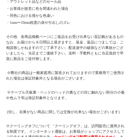
・アウトレット品などのセール品
・お客様が故意に色を間違われた場合
・同色における僅かな色違い
・1mm〜10mm程度の扉や引出しのズレ
その他 各商品掲載ページにご返品をお受け出来ない旨記載があるもの
なお、お届けから８日間以上過ぎますと、返金、返品につましては、ご
相談致しかねますのでご了承下さい。配送途中の破損などの事故がござ
いましたら、当店までご連絡下さい。送料・手数料ともに当店負担で早
急に新品をご送付致します。
※弊社の商品は一般家庭用に製造されておりますので業務用でご使用さ
れた場合は保証対象外となる場合がございます。
※テーブル天板裏・ベッドのヘッドの裏などの目に触れない部分の小傷
や色ムラ等は保証対象外となります。
(但し、在庫がない商品に関しては交換が出来ない場合がございます)
※クーリングオフについて 「クーリングオフ」は、訪問販売に適用され
る制度です。 インターネット通販は、お客様がショップにアクセスして
ご注文をする通信販売の為、
クーリングオフ制度は適用されません
。あ