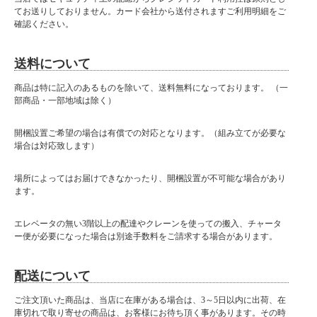
当店商品はメーカー取扱商品も販売中の為、稀に在庫切れの場合もございます。
てお送りしておりません。カード会社から送付されますご利用明細をご
確認ください。
送料について
商品は特に記入のあるものを除いて、送料無料になっております。 （一
部商品・一部地域は除く）
開梱設置ご希望の場合は有償での対応となります。（組み立てが必要な
場合は対応致します）
場所によってはお届けできなかったり、開梱設置が不可能な場合があり
ます。
エレベータの無い3階以上の配達やクレーンを使っての搬入、チャータ
ー便が必要になった場合は別途手数料をご請求する場合があります。
配送について
ご注文頂いた商品は、当店に在庫がある場合は、3～5日以内に出荷、在
庫切れで取り寄せの商品は、お客様にお待ち頂く事があります。その時