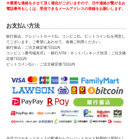
傷やよごれに強いハイグロスシート素材の食器棚です。
※重要な連絡をさせて頂く場合がございますので、日中連絡が繋がるお
シンプルなデザインながら、高級感があります。
電話番号もしくは、受信できるメールアドレスの登録をお願いします。
■材質
お支払い方法
MDFハイグロスシート
ガラス：ミストガラス
銀行振込、クレジットカード払、コンビニ払、ビットコイン払を用意し
■サイズ
てございます。ご希望にあわせて、各種ご利用ください。
幅60×奥行45×高さ180cm
銀行振込：ご注文確定後7日以内
コンビニ（番号端末式）・銀行ATM・ネットバンキング決済：ご注文確
収納内寸
定後7日以内
上扉：幅55.5×奥行40×高さ95.5cm（可動棚4枚）
ビットコイン払い：ご注文確定後7日以内
引き出し：幅50×奥行32×高さ7.5cm
下扉：幅55.5×奥行40×高さ55cm（可動棚1枚）
■カラー
ホワイト
■特徴
・引き出し箱組
・引き出しスライドレール付
・棚板耐震用L型ダボ
・完成品
■納期表記について
当店ではセキュリティ上の配慮からクレジットカード利用控は原則とし