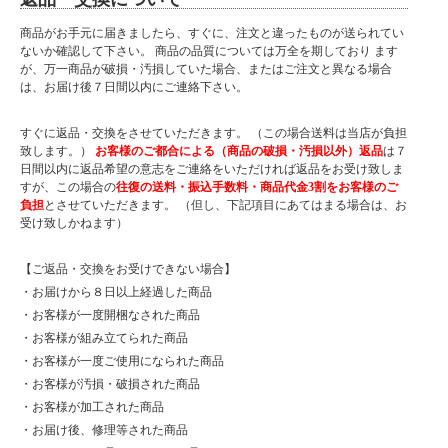
商品がお手元に届きましたら、すぐに、注文と違ったものが送られてい
ないか確認して下さい。 商品の品質については万全を期しており ます
が、万一商品が破損・汚損していた場合、またはご注文と異なる場合
は、お届け後７日間以内にご連絡下さい。
すぐに返品・交換をさせていただきます。 （この場合送料は当店が負担
致します。）
お客様のご都合による（商品の破損・汚損以外）返品
は７
日間以内に返品希望の意志をご連絡をいただければ返品をお受け致しま
すが、この場合の
往復の送料・振込手数料・商品代金3割をお客様のご
負担
とさせていただきます。 （但し、下記項目にあてはまる場合は、お
受け致しかねます）
【ご返品・交換をお受けできない場合】
・お届けから８日以上経過した商品
・お客様が一度開梱なされた商品
・お客様が組み立てられた商品
・お客様が一度ご使用になられた商品
・お客様が汚損・破損された商品
・お客様が加工された商品
・お届け後、修理等された商品