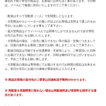
庫切れで取り寄せの商品は、お客様にお待ち頂く事があります。その時
は、メールにて敏速に対応いたしますのでご了承ください。
・配達はすべて宅配便（一人）で玄関渡しとなります。
・大型商品やエレベーターの無い2F以上のお客様は玄関まで運ぶのをお
手伝いをお願いしています事をご了承下さい。
・超大型商品はドライバー1人では荷降ろしができませんので必ず男性
の方のお手伝いをお願いいたします。
・大型商品の場合、ご自宅に搬入できない等の返品・交換につきまして
は、往復の送料をお客様ご負担でお願い致しますことをご了承下さい。
・配達日指定は可能ですが交通事情・天候等により、ご希望頂いた日時
にお届けできない場合がございます。日程は確約日ではございませんの
で、予めご了承をお願い致します。
・大型配送の場合は専用便にてお届けするのでお時間の指定は出来ませ
ん。前日か当日にお届けの連絡が運送会社より入ります。
※ 商品出荷後の送付先のご変更は別途転送手数料がかかります。
※ 再配達＆長期間受け取れない場合は再配達料及び保管料を請求する場
合があります。