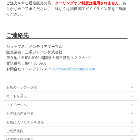
ご注文をする通信販売の為、
クーリングオフ制度は適用されません
。あ
らかじめご了承ください。（詳しくは消費者庁ガイドライン等をご確認
ください。）
ご連絡先
ショップ名：インテリアマーブル
販売業者：三環ジャパン株式会社
所在地：
〒831-0016 福岡県大川市酒見１２２３−２
電話番号：
0944-85-0968
お問合せメールアドレス：
shopmaster@ecmeubles.com
お店のトップへ戻る
カートを見る
マイページへ
お客様の声を見る
お気に入りリストを見る
ご利用案内
特定商取引法表示