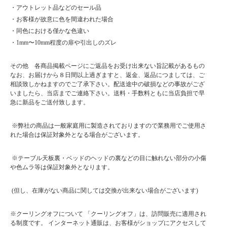
・アウトレット品などのセール品
・お客様が故意に色を間違われた場合
・同色における僅かな色違い
・1mm〜10mm程度の扉や引出しのズレ
その他 各商品掲載ページにご返品をお受け出来ない旨記載があるもの
なお、お届けから８日間以上過ぎますと、返金、返品につましては、ご
相談致しかねますのでご了承下さい。配送途中の破損などの事故がござ
いましたら、当店までご連絡下さい。送料・手数料ともに当店負担で早
急に新品をご送付致します。
※弊社の商品は一般家庭用に製造されておりますので業務用でご使用さ
れた場合は保証対象外となる場合がございます。
※テーブル天板裏・ベッドのヘッドの裏などの目に触れない部分の小傷
や色ムラ等は保証対象外となります。
(但し、在庫がない商品に関しては交換が出来ない場合がございます)
※クーリングオフについて 「クーリングオフ」は、訪問販売に適用され
る制度です。 インターネット通販は、お客様がショップにアクセスして