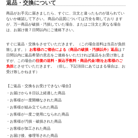
返品・交換について
商品がお手元に届きましたら、すぐに、注文と違ったものが送られてい
ないか確認して下さい。 商品の品質については万全を期しており ます
が、万一商品が破損・汚損していた場合、またはご注文と異なる場合
は、お届け後７日間以内にご連絡下さい。
すぐに返品・交換をさせていただきます。 （この場合送料は当店が負担
致します。）
お客様のご都合による（商品の破損・汚損以外）返品
は７
日間以内に返品希望の意志をご連絡をいただければ返品をお受け致しま
すが、この場合の
往復の送料・振込手数料・商品代金3割をお客様のご
負担
とさせていただきます。 （但し、下記項目にあてはまる場合は、お
受け致しかねます）
【ご返品・交換をお受けできない場合】
・お届けから８日以上経過した商品
・お客様が一度開梱なされた商品
・お客様が組み立てられた商品
・お客様が一度ご使用になられた商品
・お客様が汚損・破損された商品
・お客様が加工された商品
・お届け後、修理等された商品