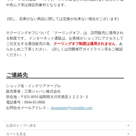
や色ムラ等は保証対象外となります。
(但し、在庫がない商品に関しては交換が出来ない場合がございます)
※クーリングオフについて 「クーリングオフ」は、訪問販売に適用され
る制度です。 インターネット通販は、お客様がショップにアクセスして
ご注文をする通信販売の為、
クーリングオフ制度は適用されません
。あ
らかじめご了承ください。（詳しくは消費者庁ガイドライン等をご確認
ください。）
ご連絡先
ショップ名：インテリアマーブル
販売業者：三環ジャパン株式会社
所在地：
〒831-0016 福岡県大川市酒見１２２３−２
電話番号：
0944-85-0968
お問合せメールアドレス：
shopmaster@ecmeubles.com
お店のトップへ戻る
カートを見る