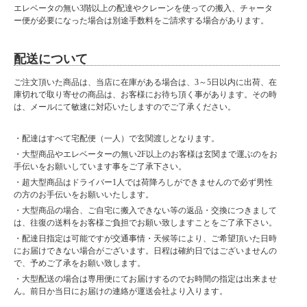
エレベータの無い3階以上の配達やクレーンを使っての搬入、チャータ
ー便が必要になった場合は別途手数料をご請求する場合があります。
配送について
ご注文頂いた商品は、当店に在庫がある場合は、3～5日以内に出荷、在
庫切れで取り寄せの商品は、お客様にお待ち頂く事があります。その時
は、メールにて敏速に対応いたしますのでご了承ください。
・配達はすべて宅配便（一人）で玄関渡しとなります。
・大型商品やエレベーターの無い2F以上のお客様は玄関まで運ぶのをお
手伝いをお願いしています事をご了承下さい。
・超大型商品はドライバー1人では荷降ろしができませんので必ず男性
の方のお手伝いをお願いいたします。
・大型商品の場合、ご自宅に搬入できない等の返品・交換につきまして
は、往復の送料をお客様ご負担でお願い致しますことをご了承下さい。
・配達日指定は可能ですが交通事情・天候等により、ご希望頂いた日時
にお届けできない場合がございます。日程は確約日ではございませんの
で、予めご了承をお願い致します。
・大型配送の場合は専用便にてお届けするのでお時間の指定は出来ませ
ん。前日か当日にお届けの連絡が運送会社より入ります。