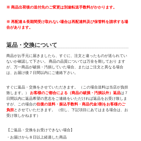
※ 商品出荷後の送付先のご変更は別途転送手数料がかかります。
※ 再配達＆長期間受け取れない場合は再配達料及び保管料を請求する場
合があります。
返品・交換について
商品がお手元に届きましたら、すぐに、注文と違ったものが送られてい
ないか確認して下さい。 商品の品質については万全を期しており ます
が、万一商品が破損・汚損していた場合、またはご注文と異なる場合
は、お届け後７日間以内にご連絡下さい。
すぐに返品・交換をさせていただきます。 （この場合送料は当店が負担
致します。）
お客様のご都合による（商品の破損・汚損以外）返品
は７
日間以内に返品希望の意志をご連絡をいただければ返品をお受け致しま
すが、この場合の
往復の送料・振込手数料・商品代金3割をお客様のご
負担
とさせていただきます。 （但し、下記項目にあてはまる場合は、お
受け致しかねます）
【ご返品・交換をお受けできない場合】
・お届けから８日以上経過した商品