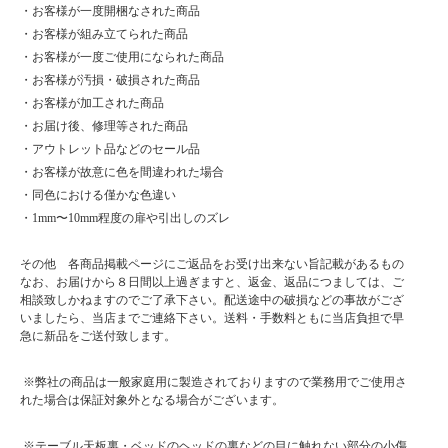
・お客様が一度開梱なされた商品
・お客様が組み立てられた商品
・お客様が一度ご使用になられた商品
・お客様が汚損・破損された商品
・お客様が加工された商品
・お届け後、修理等された商品
・アウトレット品などのセール品
・お客様が故意に色を間違われた場合
・同色における僅かな色違い
・1mm〜10mm程度の扉や引出しのズレ
その他 各商品掲載ページにご返品をお受け出来ない旨記載があるもの
なお、お届けから８日間以上過ぎますと、返金、返品につましては、ご
相談致しかねますのでご了承下さい。配送途中の破損などの事故がござ
いましたら、当店までご連絡下さい。送料・手数料ともに当店負担で早
急に新品をご送付致します。
※弊社の商品は一般家庭用に製造されておりますので業務用でご使用さ
れた場合は保証対象外となる場合がございます。
※テーブル天板裏・ベッドのヘッドの裏などの目に触れない部分の小傷