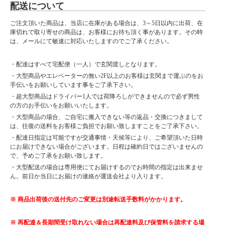
配送について
ご注文頂いた商品は、当店に在庫がある場合は、3～5日以内に出荷、在
庫切れで取り寄せの商品は、お客様にお待ち頂く事があります。その時
は、メールにて敏速に対応いたしますのでご了承ください。
・配達はすべて宅配便（一人）で玄関渡しとなります。
・大型商品やエレベーターの無い2F以上のお客様は玄関まで運ぶのをお
手伝いをお願いしています事をご了承下さい。
・超大型商品はドライバー1人では荷降ろしができませんので必ず男性
の方のお手伝いをお願いいたします。
・大型商品の場合、ご自宅に搬入できない等の返品・交換につきまして
は、往復の送料をお客様ご負担でお願い致しますことをご了承下さい。
・配達日指定は可能ですが交通事情・天候等により、ご希望頂いた日時
にお届けできない場合がございます。日程は確約日ではございませんの
で、予めご了承をお願い致します。
・大型配送の場合は専用便にてお届けするのでお時間の指定は出来ませ
ん。前日か当日にお届けの連絡が運送会社より入ります。
※ 商品出荷後の送付先のご変更は別途転送手数料がかかります。
※ 再配達＆長期間受け取れない場合は再配達料及び保管料を請求する場