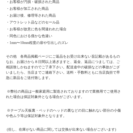
・お客様が汚損・破損された商品
・お客様が加工された商品
・お届け後、修理等された商品
・アウトレット品などのセール品
・お客様が故意に色を間違われた場合
・同色における僅かな色違い
・1mm〜10mm程度の扉や引出しのズレ
その他 各商品掲載ページにご返品をお受け出来ない旨記載があるもの
なお、お届けから８日間以上過ぎますと、返金、返品につましては、ご
相談致しかねますのでご了承下さい。配送途中の破損などの事故がござ
いましたら、当店までご連絡下さい。送料・手数料ともに当店負担で早
急に新品をご送付致します。
※弊社の商品は一般家庭用に製造されておりますので業務用でご使用さ
れた場合は保証対象外となる場合がございます。
※テーブル天板裏・ベッドのヘッドの裏などの目に触れない部分の小傷
や色ムラ等は保証対象外となります。
(但し、在庫がない商品に関しては交換が出来ない場合がございます)