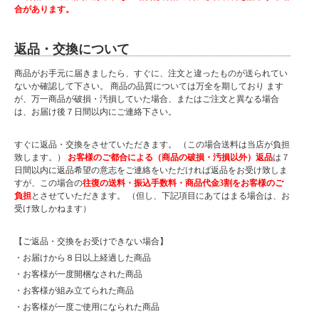
合があります。
返品・交換について
商品がお手元に届きましたら、すぐに、注文と違ったものが送られてい
ないか確認して下さい。 商品の品質については万全を期しており ます
が、万一商品が破損・汚損していた場合、またはご注文と異なる場合
は、お届け後７日間以内にご連絡下さい。
すぐに返品・交換をさせていただきます。 （この場合送料は当店が負担
致します。）
お客様のご都合による（商品の破損・汚損以外）返品
は７
日間以内に返品希望の意志をご連絡をいただければ返品をお受け致しま
すが、この場合の
往復の送料・振込手数料・商品代金3割をお客様のご
負担
とさせていただきます。 （但し、下記項目にあてはまる場合は、お
受け致しかねます）
【ご返品・交換をお受けできない場合】
・お届けから８日以上経過した商品
・お客様が一度開梱なされた商品
・お客様が組み立てられた商品
・お客様が一度ご使用になられた商品