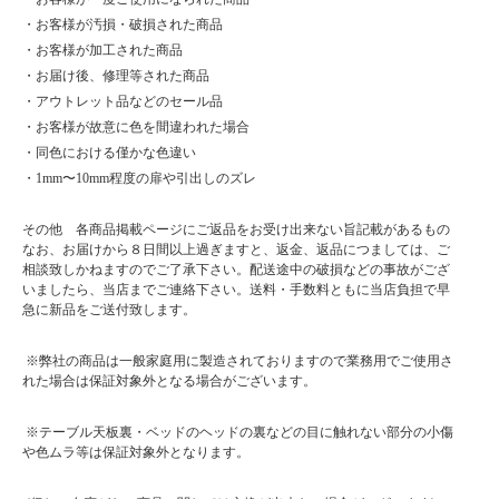
・お客様が汚損・破損された商品
・お客様が加工された商品
・お届け後、修理等された商品
・アウトレット品などのセール品
・お客様が故意に色を間違われた場合
・同色における僅かな色違い
・1mm〜10mm程度の扉や引出しのズレ
その他 各商品掲載ページにご返品をお受け出来ない旨記載があるもの
なお、お届けから８日間以上過ぎますと、返金、返品につましては、ご
相談致しかねますのでご了承下さい。配送途中の破損などの事故がござ
いましたら、当店までご連絡下さい。送料・手数料ともに当店負担で早
急に新品をご送付致します。
※弊社の商品は一般家庭用に製造されておりますので業務用でご使用さ
れた場合は保証対象外となる場合がございます。
※テーブル天板裏・ベッドのヘッドの裏などの目に触れない部分の小傷
や色ムラ等は保証対象外となります。