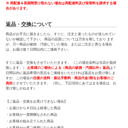
※ 再配達＆長期間受け取れない場合は再配達料及び保管料を請求する場
合があります。
返品・交換について
商品がお手元に届きましたら、すぐに、注文と違ったものが送られてい
ないか確認して下さい。 商品の品質については万全を期しており ます
が、万一商品が破損・汚損していた場合、またはご注文と異なる場合
は、お届け後７日間以内にご連絡下さい。
すぐに返品・交換をさせていただきます。 （この場合送料は当店が負担
致します。）
お客様のご都合による（商品の破損・汚損以外）返品
は７
日間以内に返品希望の意志をご連絡をいただければ返品をお受け致しま
すが、この場合の
往復の送料・振込手数料・商品代金3割をお客様のご
負担
とさせていただきます。 （但し、下記項目にあてはまる場合は、お
受け致しかねます）
【ご返品・交換をお受けできない場合】
・お届けから８日以上経過した商品
・お客様が一度開梱なされた商品
・お客様が組み立てられた商品
・お客様が一度ご使用になられた商品