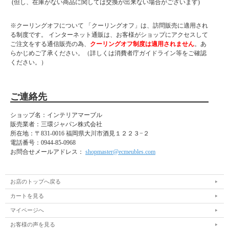
(但し、在庫がない商品に関しては交換が出来ない場合がございます)
※クーリングオフについて 「クーリングオフ」は、訪問販売に適用され
る制度です。 インターネット通販は、お客様がショップにアクセスして
ご注文をする通信販売の為、
クーリングオフ制度は適用されません
。あ
らかじめご了承ください。（詳しくは消費者庁ガイドライン等をご確認
ください。）
ご連絡先
ショップ名：インテリアマーブル
販売業者：三環ジャパン株式会社
所在地：
〒831-0016 福岡県大川市酒見１２２３−２
電話番号：
0944-85-0968
お問合せメールアドレス：
shopmaster@ecmeubles.com
お店のトップへ戻る
カートを見る
マイページへ
お客様の声を見る