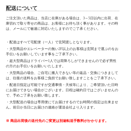
配送について
ご注文頂いた商品は、当店に在庫がある場合は、3～5日以内に出荷、在
庫切れで取り寄せの商品は、お客様にお待ち頂く事があります。その時
は、メールにて敏速に対応いたしますのでご了承ください。
・配達はすべて宅配便（一人）で玄関渡しとなります。
・大型商品やエレベーターの無い2F以上のお客様は玄関まで運ぶのをお
手伝いをお願いしています事をご了承下さい。
・超大型商品はドライバー1人では荷降ろしができませんので必ず男性
の方のお手伝いをお願いいたします。
・大型商品の場合、ご自宅に搬入できない等の返品・交換につきまして
は、往復の送料をお客様ご負担でお願い致しますことをご了承下さい。
・配達日指定は可能ですが交通事情・天候等により、ご希望頂いた日時
にお届けできない場合がございます。日程は確約日ではございませんの
で、予めご了承をお願い致します。
・大型配送の場合は専用便にてお届けするのでお時間の指定は出来ませ
ん。前日か当日にお届けの連絡が運送会社より入ります。
※ 商品出荷後の送付先のご変更は別途転送手数料がかかります。