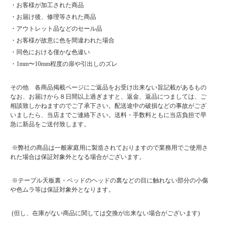
・お客様が加工された商品
・お届け後、修理等された商品
・アウトレット品などのセール品
・お客様が故意に色を間違われた場合
・同色における僅かな色違い
・1mm〜10mm程度の扉や引出しのズレ
その他 各商品掲載ページにご返品をお受け出来ない旨記載があるもの
なお、お届けから８日間以上過ぎますと、返金、返品につましては、ご
相談致しかねますのでご了承下さい。配送途中の破損などの事故がござ
いましたら、当店までご連絡下さい。送料・手数料ともに当店負担で早
急に新品をご送付致します。
※弊社の商品は一般家庭用に製造されておりますので業務用でご使用さ
れた場合は保証対象外となる場合がございます。
※テーブル天板裏・ベッドのヘッドの裏などの目に触れない部分の小傷
や色ムラ等は保証対象外となります。
(但し、在庫がない商品に関しては交換が出来ない場合がございます)