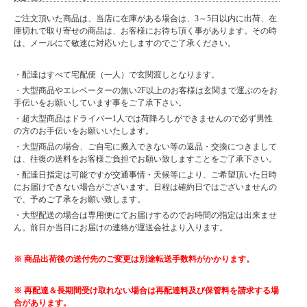
ご注文頂いた商品は、当店に在庫がある場合は、3～5日以内に出荷、在
庫切れで取り寄せの商品は、お客様にお待ち頂く事があります。その時
は、メールにて敏速に対応いたしますのでご了承ください。
・配達はすべて宅配便（一人）で玄関渡しとなります。
・大型商品やエレベーターの無い2F以上のお客様は玄関まで運ぶのをお
手伝いをお願いしています事をご了承下さい。
・超大型商品はドライバー1人では荷降ろしができませんので必ず男性
の方のお手伝いをお願いいたします。
・大型商品の場合、ご自宅に搬入できない等の返品・交換につきまして
は、往復の送料をお客様ご負担でお願い致しますことをご了承下さい。
・配達日指定は可能ですが交通事情・天候等により、ご希望頂いた日時
にお届けできない場合がございます。日程は確約日ではございませんの
で、予めご了承をお願い致します。
・大型配送の場合は専用便にてお届けするのでお時間の指定は出来ませ
ん。前日か当日にお届けの連絡が運送会社より入ります。
※ 商品出荷後の送付先のご変更は別途転送手数料がかかります。
※ 再配達＆長期間受け取れない場合は再配達料及び保管料を請求する場
合があります。