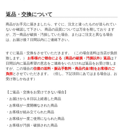
返品・交換について
商品がお手元に届きましたら、すぐに、注文と違ったものが送られてい
ないか確認して下さい。 商品の品質については万全を期しており ます
が、万一商品が破損・汚損していた場合、またはご注文と異なる場合
は、お届け後７日間以内にご連絡下さい。
すぐに返品・交換をさせていただきます。 （この場合送料は当店が負担
致します。）
お客様のご都合による（商品の破損・汚損以外）返品
は７
日間以内に返品希望の意志をご連絡をいただければ返品をお受け致しま
すが、この場合の
往復の送料・振込手数料・商品代金3割をお客様のご
負担
とさせていただきます。 （但し、下記項目にあてはまる場合は、お
受け致しかねます）
【ご返品・交換をお受けできない場合】
・お届けから８日以上経過した商品
・お客様が一度開梱なされた商品
・お客様が組み立てられた商品
・お客様が一度ご使用になられた商品
・お客様が汚損・破損された商品