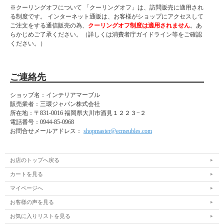
※クーリングオフについて 「クーリングオフ」は、訪問販売に適用され
る制度です。 インターネット通販は、お客様がショップにアクセスして
ご注文をする通信販売の為、
クーリングオフ制度は適用されません
。あ
らかじめご了承ください。（詳しくは消費者庁ガイドライン等をご確認
ください。）
ご連絡先
ショップ名：インテリアマーブル
販売業者：三環ジャパン株式会社
所在地：
〒831-0016 福岡県大川市酒見１２２３−２
電話番号：
0944-85-0968
お問合せメールアドレス：
shopmaster@ecmeubles.com
お店のトップへ戻る
カートを見る
マイページへ
お客様の声を見る
お気に入りリストを見る