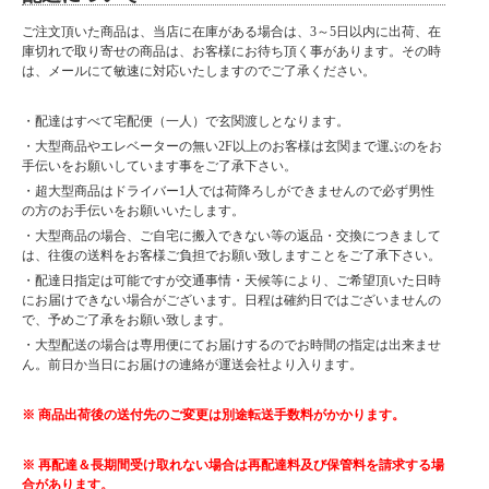
ご注文頂いた商品は、当店に在庫がある場合は、3～5日以内に出荷、在
庫切れで取り寄せの商品は、お客様にお待ち頂く事があります。その時
は、メールにて敏速に対応いたしますのでご了承ください。
・配達はすべて宅配便（一人）で玄関渡しとなります。
・大型商品やエレベーターの無い2F以上のお客様は玄関まで運ぶのをお
手伝いをお願いしています事をご了承下さい。
・超大型商品はドライバー1人では荷降ろしができませんので必ず男性
の方のお手伝いをお願いいたします。
・大型商品の場合、ご自宅に搬入できない等の返品・交換につきまして
は、往復の送料をお客様ご負担でお願い致しますことをご了承下さい。
・配達日指定は可能ですが交通事情・天候等により、ご希望頂いた日時
にお届けできない場合がございます。日程は確約日ではございませんの
で、予めご了承をお願い致します。
・大型配送の場合は専用便にてお届けするのでお時間の指定は出来ませ
ん。前日か当日にお届けの連絡が運送会社より入ります。
※ 商品出荷後の送付先のご変更は別途転送手数料がかかります。
※ 再配達＆長期間受け取れない場合は再配達料及び保管料を請求する場
合があります。