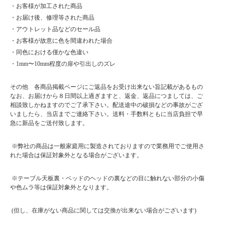
・お客様が加工された商品
・お届け後、修理等された商品
・アウトレット品などのセール品
・お客様が故意に色を間違われた場合
・同色における僅かな色違い
・1mm〜10mm程度の扉や引出しのズレ
その他 各商品掲載ページにご返品をお受け出来ない旨記載があるもの
なお、お届けから８日間以上過ぎますと、返金、返品につましては、ご
相談致しかねますのでご了承下さい。配送途中の破損などの事故がござ
いましたら、当店までご連絡下さい。送料・手数料ともに当店負担で早
急に新品をご送付致します。
※弊社の商品は一般家庭用に製造されておりますので業務用でご使用さ
れた場合は保証対象外となる場合がございます。
※テーブル天板裏・ベッドのヘッドの裏などの目に触れない部分の小傷
や色ムラ等は保証対象外となります。
(但し、在庫がない商品に関しては交換が出来ない場合がございます)