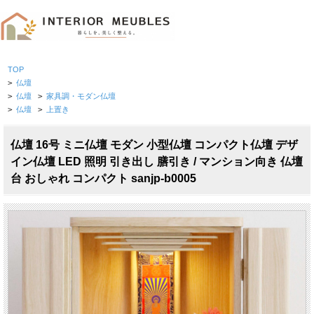
TOP
>
仏壇
>
仏壇
>
家具調・モダン仏壇
>
仏壇
>
上置き
仏壇 16号 ミニ仏壇 モダン 小型仏壇 コンパクト仏壇 デザ
イン仏壇 LED 照明 引き出し 膳引き / マンション向き 仏壇
台 おしゃれ コンパクト sanjp-b0005