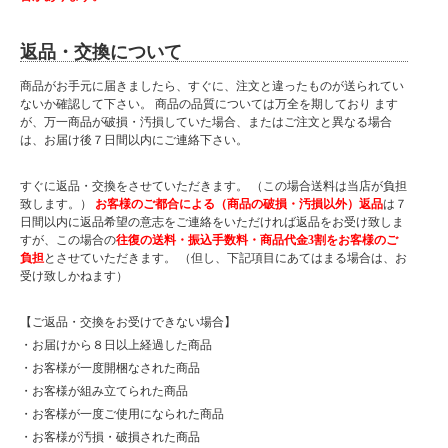
返品・交換について
商品がお手元に届きましたら、すぐに、注文と違ったものが送られてい
ないか確認して下さい。 商品の品質については万全を期しており ます
が、万一商品が破損・汚損していた場合、またはご注文と異なる場合
は、お届け後７日間以内にご連絡下さい。
すぐに返品・交換をさせていただきます。 （この場合送料は当店が負担
致します。）
お客様のご都合による（商品の破損・汚損以外）返品
は７
日間以内に返品希望の意志をご連絡をいただければ返品をお受け致しま
すが、この場合の
往復の送料・振込手数料・商品代金3割をお客様のご
負担
とさせていただきます。 （但し、下記項目にあてはまる場合は、お
受け致しかねます）
【ご返品・交換をお受けできない場合】
・お届けから８日以上経過した商品
・お客様が一度開梱なされた商品
・お客様が組み立てられた商品
・お客様が一度ご使用になられた商品
・お客様が汚損・破損された商品