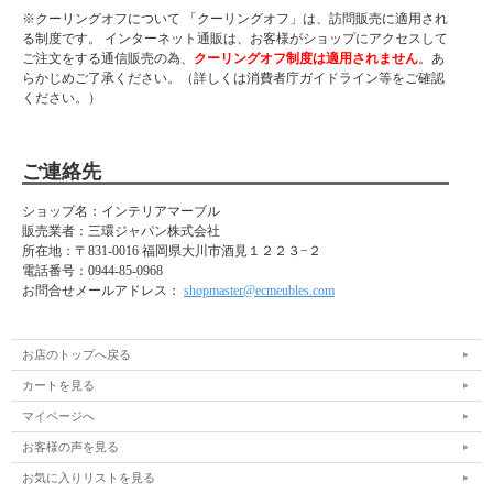
※クーリングオフについて 「クーリングオフ」は、訪問販売に適用され
る制度です。 インターネット通販は、お客様がショップにアクセスして
ご注文をする通信販売の為、
クーリングオフ制度は適用されません
。あ
らかじめご了承ください。（詳しくは消費者庁ガイドライン等をご確認
ください。）
ご連絡先
ショップ名：インテリアマーブル
販売業者：三環ジャパン株式会社
所在地：
〒831-0016 福岡県大川市酒見１２２３−２
電話番号：
0944-85-0968
お問合せメールアドレス：
shopmaster@ecmeubles.com
お店のトップへ戻る
カートを見る
マイページへ
お客様の声を見る
お気に入りリストを見る