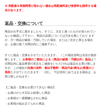
※ 再配達＆長期間受け取れない場合は再配達料及び保管料を請求する場
合があります。
返品・交換について
商品がお手元に届きましたら、すぐに、注文と違ったものが送られてい
ないか確認して下さい。 商品の品質については万全を期しており ます
が、万一商品が破損・汚損していた場合、またはご注文と異なる場合
は、お届け後７日間以内にご連絡下さい。
すぐに返品・交換をさせていただきます。 （この場合送料は当店が負担
致します。）
お客様のご都合による（商品の破損・汚損以外）返品
は７
日間以内に返品希望の意志をご連絡をいただければ返品をお受け致しま
すが、この場合の
往復の送料・振込手数料・商品代金3割をお客様のご
負担
とさせていただきます。 （但し、下記項目にあてはまる場合は、お
受け致しかねます）
【ご返品・交換をお受けできない場合】
・お届けから８日以上経過した商品
・お客様が一度開梱なされた商品
・お客様が組み立てられた商品