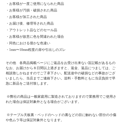
・お客様が一度ご使用になられた商品
・お客様が汚損・破損された商品
・お客様が加工された商品
・お届け後、修理等された商品
・アウトレット品などのセール品
・お客様が故意に色を間違われた場合
・同色における僅かな色違い
・1mm〜10mm程度の扉や引出しのズレ
その他 各商品掲載ページにご返品をお受け出来ない旨記載があるもの
なお、お届けから８日間以上過ぎますと、返金、返品につましては、ご
相談致しかねますのでご了承下さい。配送途中の破損などの事故がござ
いましたら、当店までご連絡下さい。送料・手数料ともに当店負担で早
急に新品をご送付致します。
※弊社の商品は一般家庭用に製造されておりますので業務用でご使用さ
れた場合は保証対象外となる場合がございます。
※テーブル天板裏・ベッドのヘッドの裏などの目に触れない部分の小傷
や色ムラ等は保証対象外となります。