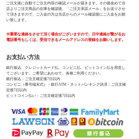
ご注文後に自動でご注文内容の確認メールが届きます。その後改めて当
店よりご注文商品の在庫を確認後、「ご注文承諾メール」をお送りさせ
て頂きますので、ご入金の方は当店からのメール確認後にご入金をお願
い致します。
■サービス内容 地域限定のローテーブル単体、こたつ単体を回収できるサービスで
す。
※重要な連絡をさせて頂く場合がございますので、日中連絡が繋がるお
電話番号もしくは、受信できるメールアドレスの登録をお願いします。
■回収できる家具
センターテーブル(幅149cm以下)(重量29kgまで)
座卓(こたつ)(幅180cm以上)(重量物除く)
お支払い方法
座卓(こたつ)(幅150cmまで)(重量物除く)
座卓(こたつ)(幅90cmまで)(重量物除く)
銀行振込、クレジットカード払、コンビニ払、ビットコイン払を用意し
てございます。ご希望にあわせて、各種ご利用ください。
■回収の条件について
銀行振込：ご注文確定後7日以内
・お客様での家具解体と梱包(バラけない程度の簡単なものでOK)が必要になりま
コンビニ（番号端末式）・銀行ATM・ネットバンキング決済：ご注文確
す。
定後7日以内
・回収品は玄関渡しのみ対応とさせていただきます。
ビットコイン払い：ご注文確定後7日以内
・当サービスは当ショップで商品をご購入いただいた方のみご利用できます。
・回収できる商品はご購入いただいた商品と同等の商品のみ対応となります。
■回収できる地域について
離島、山間部など一部地域においては回収できない場合もあり、その場合はご事情
を説明した後キャンセルとさせて頂きます。
■回収日について