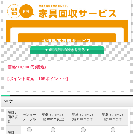
▼ 商品説明の続きを見る ▼
価格:
10,900円
(税込)
[ポイント還元 109ポイント～]
注文
項目 /
センター
座卓（こたつ）
座卓（こたつ）
座卓（こたつ）
回収項
テーブル
（幅180cm以上）
（幅150cmまで）
（幅90cmまで）
目
項目