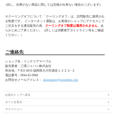
(但し、在庫がない商品に関しては交換が出来ない場合がございます)
※クーリングオフについて 「クーリングオフ」は、訪問販売に適用され
る制度です。 インターネット通販は、お客様がショップにアクセスして
ご注文をする通信販売の為、
クーリングオフ制度は適用されません
。あ
らかじめご了承ください。（詳しくは消費者庁ガイドライン等をご確認
ください。）
ご連絡先
ショップ名：インテリアマーブル
販売業者：三環ジャパン株式会社
所在地：
〒831-0016 福岡県大川市酒見１２２３−２
電話番号：
0944-85-0968
お問合せメールアドレス：
shopmaster@ecmeubles.com
お店のトップへ戻る
カートを見る
マイページへ