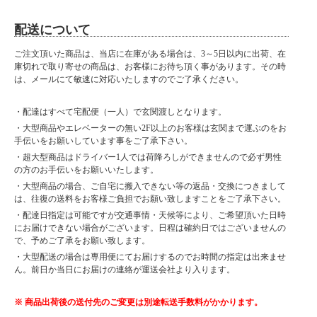
配送について
ご注文頂いた商品は、当店に在庫がある場合は、3～5日以内に出荷、在
庫切れで取り寄せの商品は、お客様にお待ち頂く事があります。その時
は、メールにて敏速に対応いたしますのでご了承ください。
・配達はすべて宅配便（一人）で玄関渡しとなります。
・大型商品やエレベーターの無い2F以上のお客様は玄関まで運ぶのをお
手伝いをお願いしています事をご了承下さい。
・超大型商品はドライバー1人では荷降ろしができませんので必ず男性
の方のお手伝いをお願いいたします。
・大型商品の場合、ご自宅に搬入できない等の返品・交換につきまして
は、往復の送料をお客様ご負担でお願い致しますことをご了承下さい。
・配達日指定は可能ですが交通事情・天候等により、ご希望頂いた日時
にお届けできない場合がございます。日程は確約日ではございませんの
で、予めご了承をお願い致します。
・大型配送の場合は専用便にてお届けするのでお時間の指定は出来ませ
ん。前日か当日にお届けの連絡が運送会社より入ります。
※ 商品出荷後の送付先のご変更は別途転送手数料がかかります。