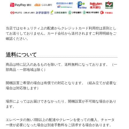
回収日については回収業者の予約状況から約７～１０日間程お時間を要します。回
収日指定があるお客様は、お時間に余裕をもってご注文くださいますようお願いい
たします。
■回収のお届け時間について
家具の回収は大型専門の回収業者を使用しますので、お時間のご指定不可となり回
当店ではセキュリティ上の配慮からクレジットカード利用控は原則とし
収時間においては18時までのお引取りとなります。日付指定をされる際には、日中
てお送りしておりません。カード会社から送付されますご利用明細をご
お引渡しできる。日程をご指定ください。
確認ください。
■お客様都合によるキャンセルについて
お客様都合のキャンセルの場合はタイミングによってはキャンセル料が発生する場
合がございます。
送料について
■回収希望日のご指定について
商品は特に記入のあるものを除いて、送料無料になっております。 （一
回収希望日をご指定される方は、買い物かごのお届け日に日付をご指定ください。
部商品・一部地域は除く）
開梱設置ご希望の場合は有償での対応となります。（組み立てが必要な
場合は対応致します）
場所によってはお届けできなかったり、開梱設置が不可能な場合があり
ます。
エレベータの無い3階以上の配達やクレーンを使っての搬入、チャータ
ー便が必要になった場合は別途手数料をご請求する場合があります。