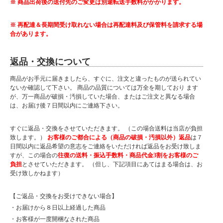
※ 商品出荷後の送付先のご変更は別途転送手数料がかかります。
※ 再配達＆長期間受け取れない場合は再配達料及び保管料を請求する場
合があります。
返品・交換について
商品がお手元に届きましたら、すぐに、注文と違ったものが送られてい
ないか確認して下さい。 商品の品質については万全を期しており ます
が、万一商品が破損・汚損していた場合、またはご注文と異なる場合
は、お届け後７日間以内にご連絡下さい。
すぐに返品・交換をさせていただきます。 （この場合送料は当店が負担
致します。）
お客様のご都合による（商品の破損・汚損以外）返品
は７
日間以内に返品希望の意志をご連絡をいただければ返品をお受け致しま
すが、この場合の
往復の送料・振込手数料・商品代金3割をお客様のご
負担
とさせていただきます。 （但し、下記項目にあてはまる場合は、お
受け致しかねます）
【ご返品・交換をお受けできない場合】
・お届けから８日以上経過した商品
・お客様が一度開梱なされた商品