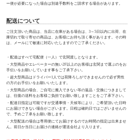
ー便が必要になった場合は別途手数料をご請求する場合があります。
配送について
ご注文頂いた商品は、当店に在庫がある場合は、3～5日以内に出荷、在
庫切れで取り寄せの商品は、お客様にお待ち頂く事があります。その時
は、メールにて敏速に対応いたしますのでご了承ください。
・配達はすべて宅配便（一人）で玄関渡しとなります。
・大型商品やエレベーターの無い2F以上のお客様は玄関まで運ぶのをお
手伝いをお願いしています事をご了承下さい。
・超大型商品はドライバー1人では荷降ろしができませんので必ず男性
の方のお手伝いをお願いいたします。
・大型商品の場合、ご自宅に搬入できない等の返品・交換につきまして
は、往復の送料をお客様ご負担でお願い致しますことをご了承下さい。
・配達日指定は可能ですが交通事情・天候等により、ご希望頂いた日時
にお届けできない場合がございます。日程は確約日ではございませんの
で、予めご了承をお願い致します。
・大型配送の場合は専用便にてお届けするのでお時間の指定は出来ませ
ん。前日か当日にお届けの連絡が運送会社より入ります。