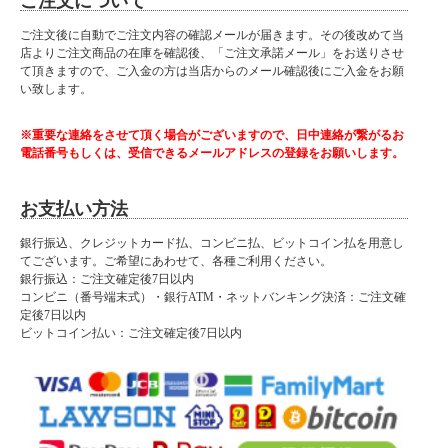
ご注文について
ご注文後に自動でご注文内容の確認メールが届きます。その後改めて当
店よりご注文商品の在庫を確認後、「ご注文承諾メール」をお送りさせ
て頂きますので、ご入金の方は当店からのメール確認後にご入金をお願
い致します。
※重要な連絡をさせて頂く場合がございますので、日中連絡が繋がるお
電話番号もしくは、受信できるメールアドレスの登録をお願いします。
お支払い方法
銀行振込、クレジットカード払、コンビニ払、ビットコイン払を用意し
てございます。ご希望にあわせて、各種ご利用ください。
銀行振込：ご注文確定後7日以内
コンビニ（番号端末式）・銀行ATM・ネットバンキング決済：ご注文確
定後7日以内
ビットコイン払い：ご注文確定後7日以内