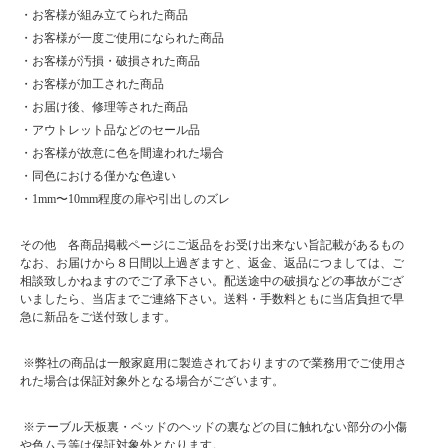
・お客様が組み立てられた商品
・お客様が一度ご使用になられた商品
・お客様が汚損・破損された商品
・お客様が加工された商品
・お届け後、修理等された商品
・アウトレット品などのセール品
・お客様が故意に色を間違われた場合
・同色における僅かな色違い
・1mm〜10mm程度の扉や引出しのズレ
その他 各商品掲載ページにご返品をお受け出来ない旨記載があるもの
なお、お届けから８日間以上過ぎますと、返金、返品につましては、ご
相談致しかねますのでご了承下さい。配送途中の破損などの事故がござ
いましたら、当店までご連絡下さい。送料・手数料ともに当店負担で早
急に新品をご送付致します。
※弊社の商品は一般家庭用に製造されておりますので業務用でご使用さ
れた場合は保証対象外となる場合がございます。
※テーブル天板裏・ベッドのヘッドの裏などの目に触れない部分の小傷
や色ムラ等は保証対象外となります。