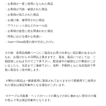
・お客様が一度ご使用になられた商品
・お客様が汚損・破損された商品
・お客様が加工された商品
・お届け後、修理等された商品
・アウトレット品などのセール品
・お客様が故意に色を間違われた場合
・同色における僅かな色違い
・1mm〜10mm程度の扉や引出しのズレ
その他 各商品掲載ページにご返品をお受け出来ない旨記載があるもの
なお、お届けから８日間以上過ぎますと、返金、返品につましては、ご
相談致しかねますのでご了承下さい。配送途中の破損などの事故がござ
いましたら、当店までご連絡下さい。送料・手数料ともに当店負担で早
急に新品をご送付致します。
※弊社の商品は一般家庭用に製造されておりますので業務用でご使用さ
れた場合は保証対象外となる場合がございます。
※テーブル天板裏・ベッドのヘッドの裏などの目に触れない部分の小傷
や色ムラ等は保証対象外となります。