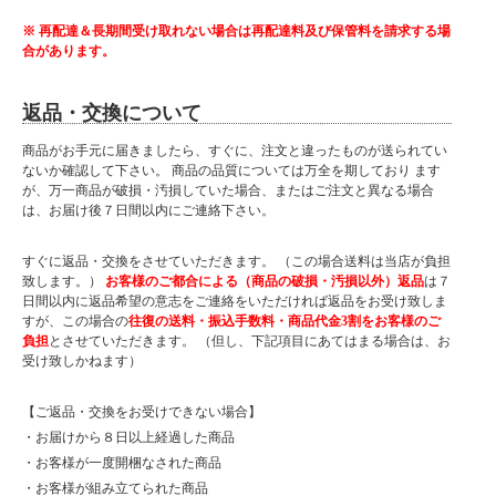
※ 再配達＆長期間受け取れない場合は再配達料及び保管料を請求する場
合があります。
返品・交換について
商品がお手元に届きましたら、すぐに、注文と違ったものが送られてい
ないか確認して下さい。 商品の品質については万全を期しており ます
が、万一商品が破損・汚損していた場合、またはご注文と異なる場合
は、お届け後７日間以内にご連絡下さい。
すぐに返品・交換をさせていただきます。 （この場合送料は当店が負担
致します。）
お客様のご都合による（商品の破損・汚損以外）返品
は７
日間以内に返品希望の意志をご連絡をいただければ返品をお受け致しま
すが、この場合の
往復の送料・振込手数料・商品代金3割をお客様のご
負担
とさせていただきます。 （但し、下記項目にあてはまる場合は、お
受け致しかねます）
【ご返品・交換をお受けできない場合】
・お届けから８日以上経過した商品
・お客様が一度開梱なされた商品
・お客様が組み立てられた商品