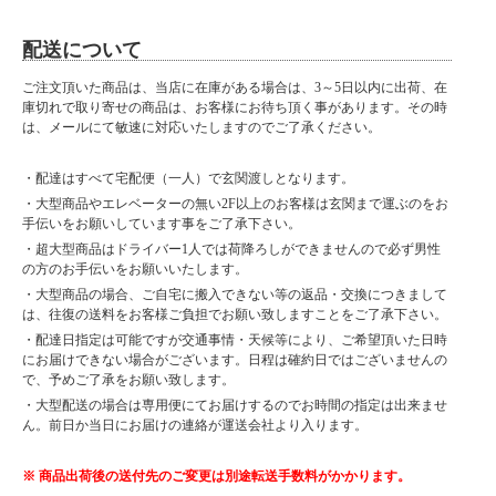
配送について
ご注文頂いた商品は、当店に在庫がある場合は、3～5日以内に出荷、在
庫切れで取り寄せの商品は、お客様にお待ち頂く事があります。その時
は、メールにて敏速に対応いたしますのでご了承ください。
・配達はすべて宅配便（一人）で玄関渡しとなります。
・大型商品やエレベーターの無い2F以上のお客様は玄関まで運ぶのをお
手伝いをお願いしています事をご了承下さい。
・超大型商品はドライバー1人では荷降ろしができませんので必ず男性
の方のお手伝いをお願いいたします。
・大型商品の場合、ご自宅に搬入できない等の返品・交換につきまして
は、往復の送料をお客様ご負担でお願い致しますことをご了承下さい。
・配達日指定は可能ですが交通事情・天候等により、ご希望頂いた日時
にお届けできない場合がございます。日程は確約日ではございませんの
で、予めご了承をお願い致します。
・大型配送の場合は専用便にてお届けするのでお時間の指定は出来ませ
ん。前日か当日にお届けの連絡が運送会社より入ります。
※ 商品出荷後の送付先のご変更は別途転送手数料がかかります。