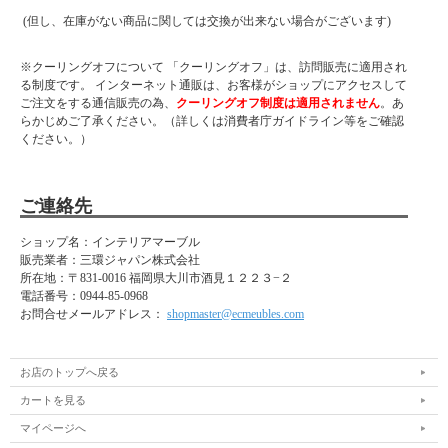
(但し、在庫がない商品に関しては交換が出来ない場合がございます)
※クーリングオフについて 「クーリングオフ」は、訪問販売に適用され
る制度です。 インターネット通販は、お客様がショップにアクセスして
ご注文をする通信販売の為、
クーリングオフ制度は適用されません
。あ
らかじめご了承ください。（詳しくは消費者庁ガイドライン等をご確認
ください。）
ご連絡先
ショップ名：インテリアマーブル
販売業者：三環ジャパン株式会社
所在地：
〒831-0016 福岡県大川市酒見１２２３−２
電話番号：
0944-85-0968
お問合せメールアドレス：
shopmaster@ecmeubles.com
お店のトップへ戻る
カートを見る
マイページへ