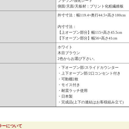
ブラウン/強化シート
側面/天面/天板材：プリント化粧繊維板
外寸寸法：幅119.4×奥行44.5×高さ180cm
内寸寸法：
【上オープン部分】幅115×高さ45.5cm
【下オープン部分】幅56×高さ41cm
ホワイト
木目ブラウン
2色からお選び下さい。
・下オープン部/スライドカウンター
・上下オープン部/2口コンセント付き
・可動棚2枚
・モイス付き
・耐震ラッチ使用
・日本製
・完成品(上下の連結はお客様組み立て)
ラーについて