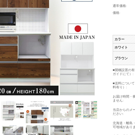
通常価格:
価格:
カラー
ホワイト
ブラウン
■開梱設置の
ガイドにて）:
■送料につい
料有り）:
お届け時間・
ません:
当店からのメ
ださい:
北海道・離島
可地域がありま