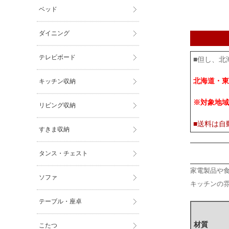
ベッド
ダイニング
テレビボード
■但し、北
北海道・東
キッチン収納
※対象地域
リビング収納
■送料は自
すきま収納
タンス・チェスト
家電製品や
ソファ
キッチンの
テーブル・座卓
材質
こたつ