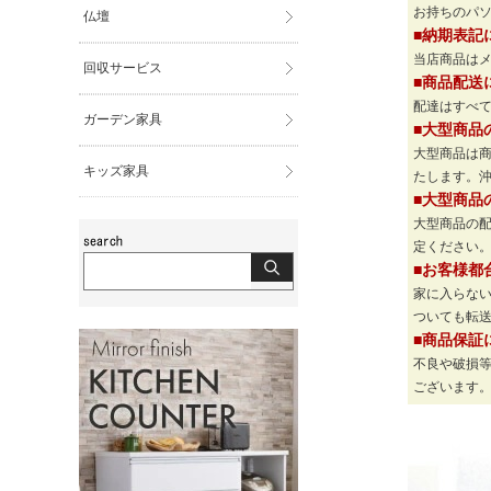
お持ちのパ
仏壇
■納期表記
当店商品は
回収サービス
■商品配送
配達はすべて
ガーデン家具
■大型商品
大型商品は
キッズ家具
たします。
■大型商品
大型商品の
定ください
■お客様都
家に入らな
ついても転
■商品保証
不良や破損
ございます