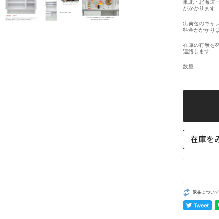
東北・北海道
がかかります:
出荷後のキャ
料金がかかりま
在庫の有無を
連絡します:
数量:
返品について