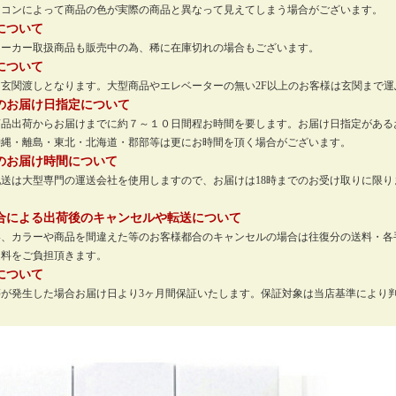
ソコンによって商品の色が実際の商品と異なって見えてしまう場合がございます。
について
メーカー取扱商品も販売中の為、稀に在庫切れの場合もございます。
について
玄関渡しとなります。大型商品やエレベーターの無い2F以上のお客様は玄関まで
のお届け日指定について
商品出荷からお届けまでに約７～１０日間程お時間を要します。お届け日指定がある
沖縄・離島・東北・北海道・郡部等は更にお時間を頂く場合がございます。
のお届け時間について
配送は大型専門の運送会社を使用しますので、お届けは18時までのお受け取りに限
。
合による出荷後のキャンセルや転送について
い、カラーや商品を間違えた等のお客様都合のキャンセルの場合は往復分の送料・各
送料をご負担頂きます。
について
等が発生した場合お届け日より3ヶ月間保証いたします。保証対象は当店基準により
。