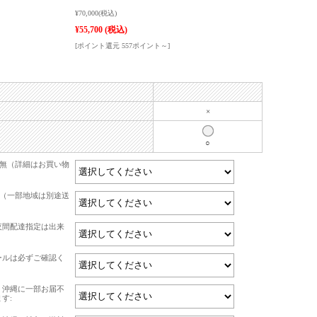
¥70,000
(税込)
¥55,700
(税込)
[ポイント還元 557ポイント～]
×
○
有無（詳細はお買い物
て（一部地域は別途送
夜間配達指定は出来
ールは必ずご確認く
・沖縄に一部お届不
す: