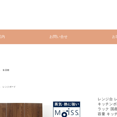
案内
お問い合せ
お
食器棚
レンジボード
レンジ台 
キッチンボ
ラック 国産
容量 キッチ