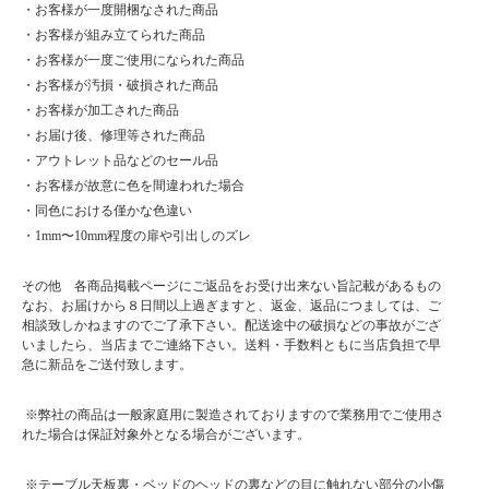
・お客様が一度開梱なされた商品
・お客様が組み立てられた商品
・お客様が一度ご使用になられた商品
・お客様が汚損・破損された商品
・お客様が加工された商品
・お届け後、修理等された商品
・アウトレット品などのセール品
・お客様が故意に色を間違われた場合
・同色における僅かな色違い
・1mm〜10mm程度の扉や引出しのズレ
その他 各商品掲載ページにご返品をお受け出来ない旨記載があるもの
なお、お届けから８日間以上過ぎますと、返金、返品につましては、ご
相談致しかねますのでご了承下さい。配送途中の破損などの事故がござ
いましたら、当店までご連絡下さい。送料・手数料ともに当店負担で早
急に新品をご送付致します。
※弊社の商品は一般家庭用に製造されておりますので業務用でご使用さ
れた場合は保証対象外となる場合がございます。
※テーブル天板裏・ベッドのヘッドの裏などの目に触れない部分の小傷