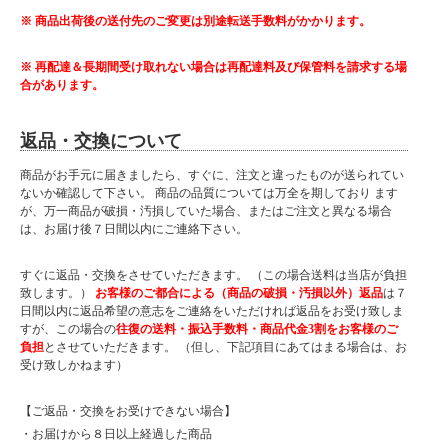
※ 商品出荷後の送付先のご変更は別途転送手数料がかかります。
※ 再配達＆長期間受け取れない場合は再配達料及び保管料を請求する場
合があります。
返品・交換について
商品がお手元に届きましたら、すぐに、注文と違ったものが送られてい
ないか確認して下さい。 商品の品質については万全を期しており ます
が、万一商品が破損・汚損していた場合、またはご注文と異なる場合
は、お届け後７日間以内にご連絡下さい。
すぐに返品・交換をさせていただきます。 （この場合送料は当店が負担
致します。）
お客様のご都合による（商品の破損・汚損以外）返品
は７
日間以内に返品希望の意志をご連絡をいただければ返品をお受け致しま
すが、この場合の
往復の送料・振込手数料・商品代金3割をお客様のご
負担
とさせていただきます。 （但し、下記項目にあてはまる場合は、お
受け致しかねます）
【ご返品・交換をお受けできない場合】
・お届けから８日以上経過した商品