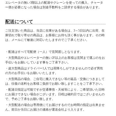
エレベータの無い3階以上の配達やクレーンを使っての搬入、チャータ
ー便が必要になった場合は別途手数料をご請求する場合があります。
配送について
ご注文頂いた商品は、当店に在庫がある場合は、3～5日以内に出荷、在
庫切れで取り寄せの商品は、お客様にお待ち頂く事があります。その時
は、メールにて敏速に対応いたしますのでご了承ください。
・配達はすべて宅配便（一人）で玄関渡しとなります。
・大型商品やエレベーターの無い2F以上のお客様は玄関まで運ぶのをお
手伝いをお願いしています事をご了承下さい。
・超大型商品はドライバー1人では荷降ろしができませんので必ず男性
の方のお手伝いをお願いいたします。
・大型商品の場合、ご自宅に搬入できない等の返品・交換につきまして
は、往復の送料をお客様ご負担でお願い致しますことをご了承下さい。
・配達日指定は可能ですが交通事情・天候等により、ご希望頂いた日時
にお届けできない場合がございます。日程は確約日ではございませんの
で、予めご了承をお願い致します。
・大型配送の場合は専用便にてお届けするのでお時間の指定は出来ませ
ん。前日か当日にお届けの連絡が運送会社より入ります。