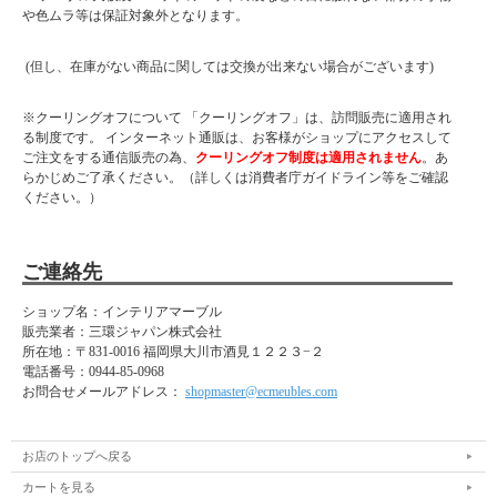
や色ムラ等は保証対象外となります。
(但し、在庫がない商品に関しては交換が出来ない場合がございます)
※クーリングオフについて 「クーリングオフ」は、訪問販売に適用され
る制度です。 インターネット通販は、お客様がショップにアクセスして
ご注文をする通信販売の為、
クーリングオフ制度は適用されません
。あ
らかじめご了承ください。（詳しくは消費者庁ガイドライン等をご確認
ください。）
ご連絡先
ショップ名：インテリアマーブル
販売業者：三環ジャパン株式会社
所在地：
〒831-0016 福岡県大川市酒見１２２３−２
電話番号：
0944-85-0968
お問合せメールアドレス：
shopmaster@ecmeubles.com
お店のトップへ戻る
カートを見る