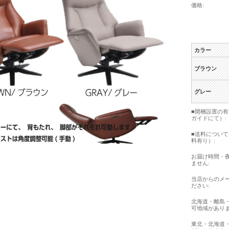
価格:
カラー
ブラウン
グレー
■開梱設置の
ガイドにて）:
■送料につい
料有り）:
お届け時間・
ません:
当店からのメ
ださい:
北海道・離島
可地域がありま
東北・北海道