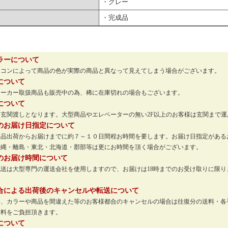
・グレー
・完成品
ラーについて
ソコンによって商品の色が実際の商品と異なって見えてしまう場合がございます。
について
メーカー取扱商品も販売中の為、稀に在庫切れの場合もございます。
について
玄関渡しとなります。大型商品やエレベーターの無い2F以上のお客様は玄関まで
のお届け日指定について
商品出荷からお届けまでに約７～１０日間程お時間を要します。お届け日指定がある
沖縄・離島・東北・北海道・郡部等は更にお時間を頂く場合がございます。
のお届け時間について
配送は大型専門の運送会社を使用しますので、お届けは18時までのお受け取りに限
。
合による出荷後のキャンセルや転送について
い、カラーや商品を間違えた等のお客様都合のキャンセルの場合は往復分の送料・各
送料をご負担頂きます。
について