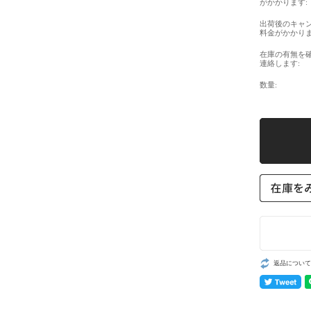
がかかります:
出荷後のキャ
料金がかかりま
在庫の有無を
連絡します:
数量:
返品について