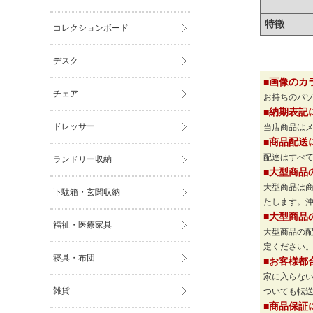
特徴
コレクションボード
デスク
■画像のカ
チェア
お持ちのパ
■納期表記
ドレッサー
当店商品は
■商品配送
配達はすべて
ランドリー収納
■大型商品
大型商品は
下駄箱・玄関収納
たします。
■大型商品
福祉・医療家具
大型商品の
定ください
寝具・布団
■お客様都
家に入らな
雑貨
ついても転
■商品保証