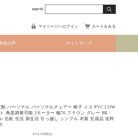
マイページへログイン
カートをみる
客様の声
サイトマップ
動 パーソナル パーソナルチェアー 椅子 イス PVC COW
 角度調整可能 2モーター 幅76 ブラウン グレー BR /
ル 北欧 生活 新生活 引っ越し シンプル 木製 完成品 送料
9
¥219,300
(税込)