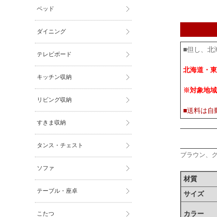
ベッド
ダイニング
■但し、北
テレビボード
北海道・東
キッチン収納
※対象地域
リビング収納
■送料は自
すきま収納
タンス・チェスト
ブラウン、
ソファ
材質
テーブル・座卓
サイズ
こたつ
カラー