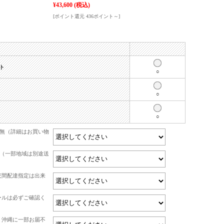
¥43,600
(税込)
[ポイント還元 436ポイント～]
ト
○
○
○
有無（詳細はお買い物
て（一部地域は別途送
夜間配達指定は出来
ールは必ずご確認く
・沖縄に一部お届不