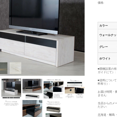
価格:
カラー
ウォールナッ
グレー
ホワイト
■開梱設置の
ガイドにて）:
■送料につい
料有り）:
お届け時間・
ません:
当店からのメ
ださい:
北海道・離島