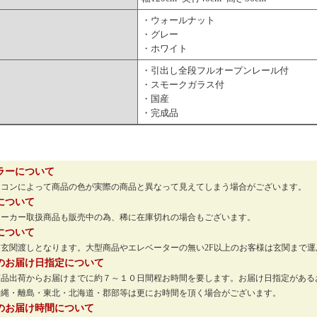
・ウォールナット
・グレー
・ホワイト
・引出し全段フルオープンレール付
・スモークガラス付
・国産
・完成品
ラーについて
ソコンによって商品の色が実際の商品と異なって見えてしまう場合がございます。
について
メーカー取扱商品も販売中の為、稀に在庫切れの場合もございます。
について
玄関渡しとなります。大型商品やエレベーターの無い2F以上のお客様は玄関まで
のお届け日指定について
商品出荷からお届けまでに約７～１０日間程お時間を要します。お届け日指定がある
沖縄・離島・東北・北海道・郡部等は更にお時間を頂く場合がございます。
のお届け時間について