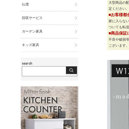
大型商品の
仏壇
定ください
■お客様都
回収サービス
家に入らな
ついても転
ガーデン家具
■商品保証
不良や破損
キッズ家具
ございます