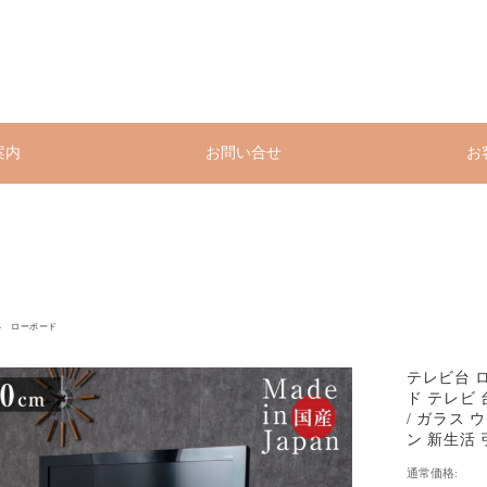
案内
お問い合せ
お
ローボード
テレビ台 ロ
ド テレビ
/ ガラス 
ン 新生活 
通常価格: