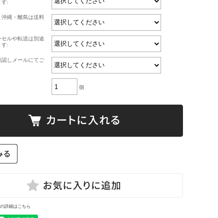
す:
・沖縄・離島は送料
ンセルや転送は別途
す:
確認しメールにてご
個
の詳細はこちら