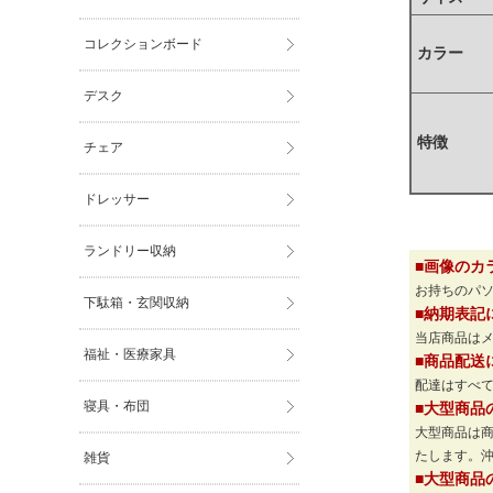
コレクションボード
カラー
デスク
特徴
チェア
ドレッサー
ランドリー収納
■画像のカ
お持ちのパ
下駄箱・玄関収納
■納期表記
当店商品は
福祉・医療家具
■商品配送
配達はすべて
寝具・布団
■大型商品
大型商品は
たします。
雑貨
■大型商品