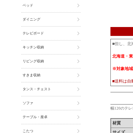
ベッド
ダイニング
テレビボード
■但し、北
キッチン収納
北海道・東
リビング収納
※対象地域
すきま収納
■送料は自
タンス・チェスト
ソファ
幅120のテ
テーブル・座卓
材質
こたつ
サイズ