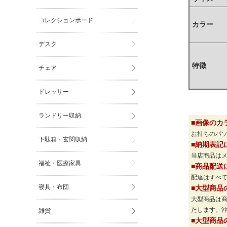
コレクションボード
カラー
デスク
特徴
チェア
ドレッサー
ランドリー収納
■画像のカ
お持ちのパ
下駄箱・玄関収納
■納期表記
当店商品は
福祉・医療家具
■商品配送
配達はすべて
寝具・布団
■大型商品
大型商品は
たします。
雑貨
■大型商品