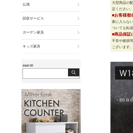
大型商品の
仏壇
定ください
■お客様都
回収サービス
家に入らな
ついても転
ガーデン家具
■商品保証
不良や破損
キッズ家具
ございます