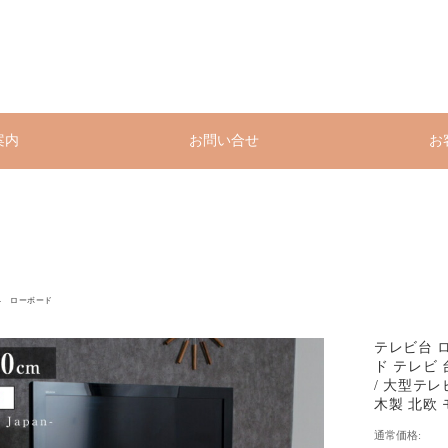
案内
お問い合せ
お
ローボード
テレビ台 ロ
ド テレビ
/ 大型テ
木製 北欧 
通常価格: