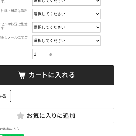
す:
・沖縄・離島は送料
ンセルや転送は別途
す:
確認しメールにてご
個
の詳細はこちら