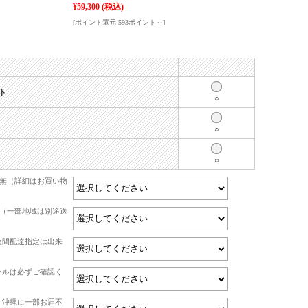
¥59,300
(税込)
[ポイント還元 593ポイント～]
ト
○
○
○
有無（詳細はお買い物
て（一部地域は別途送
夜間配達指定は出来
ールは必ずご確認く
・沖縄に一部お届不