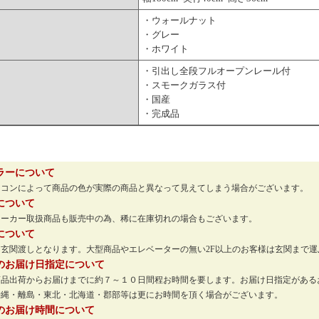
・ウォールナット
・グレー
・ホワイト
・引出し全段フルオープンレール付
・スモークガラス付
・国産
・完成品
ラーについて
ソコンによって商品の色が実際の商品と異なって見えてしまう場合がございます。
について
メーカー取扱商品も販売中の為、稀に在庫切れの場合もございます。
について
玄関渡しとなります。大型商品やエレベーターの無い2F以上のお客様は玄関まで
のお届け日指定について
商品出荷からお届けまでに約７～１０日間程お時間を要します。お届け日指定がある
沖縄・離島・東北・北海道・郡部等は更にお時間を頂く場合がございます。
のお届け時間について