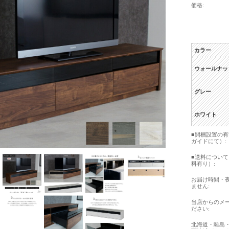
価格:
カラー
ウォールナッ
グレー
ホワイト
■開梱設置の
ガイドにて）:
■送料につい
料有り）:
お届け時間・
ません:
当店からのメ
ださい:
北海道・離島