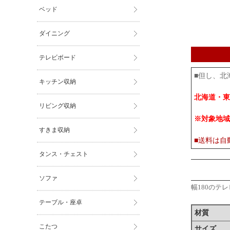
ベッド
ダイニング
テレビボード
■但し、北
キッチン収納
北海道・東
リビング収納
※対象地域
すきま収納
■送料は自
タンス・チェスト
ソファ
幅180のテ
テーブル・座卓
材質
こたつ
サイズ