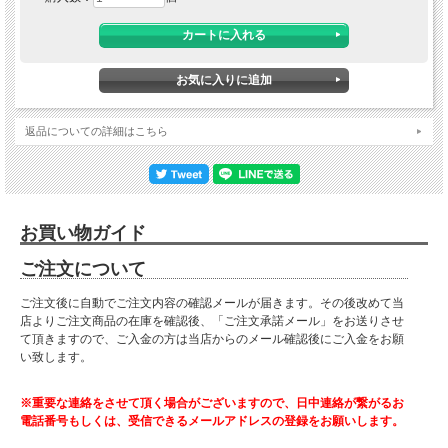
返品についての詳細はこちら
■ 送料無料にて配達 ■
北海道・東北・沖縄・離島の方は送料がかかりますので"■送料について（一部地域
お買い物ガイド
は別途送料有り）"プルダウンメニューから対象地域をお選びください。
ご注文について
※対象地域でお選びいただけなかった場合でも、送料を加算させていただきます。
ご了承ください。
ご注文後に自動でご注文内容の確認メールが届きます。その後改めて当
店よりご注文商品の在庫を確認後、「ご注文承諾メール」をお送りさせ
■サイズ
幅80cm×奥行45cm×高さ95cm
て頂きますので、ご入金の方は当店からのメール確認後にご入金をお願
い致します。
■カラー
・ブラウン
※重要な連絡をさせて頂く場合がございますので、日中連絡が繋がるお
電話番号もしくは、受信できるメールアドレスの登録をお願いします。