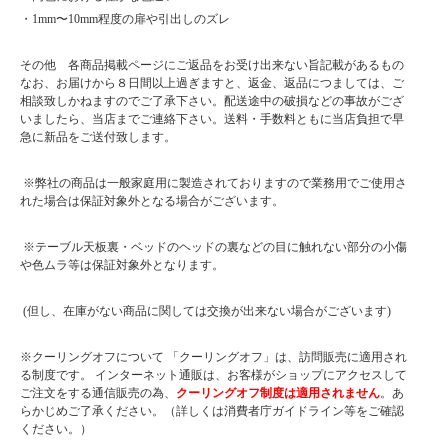
・1mm〜10mm程度の扉や引出しのズレ
その他 各商品掲載ページにご返品をお受け出来ない旨記載があるもの
なお、お届けから８日間以上過ぎますと、返金、返品につましては、ご
相談致しかねますのでご了承下さい。配送途中の破損などの事故がござ
いましたら、当店までご連絡下さい。送料・手数料ともに当店負担で早
急に新品をご送付致します。
※弊社の商品は一般家庭用に製造されておりますので業務用でご使用さ
れた場合は保証対象外となる場合がございます。
※テーブル天板裏・ベッドのヘッドの裏などの目に触れない部分の小傷
や色ムラ等は保証対象外となります。
(但し、在庫がない商品に関しては交換が出来ない場合がございます)
※クーリングオフについて 「クーリングオフ」は、訪問販売に適用され
る制度です。 インターネット通販は、お客様がショップにアクセスして
ご注文をする通信販売の為、
クーリングオフ制度は適用されません
。あ
らかじめご了承ください。（詳しくは消費者庁ガイドライン等をご確認
ください。）