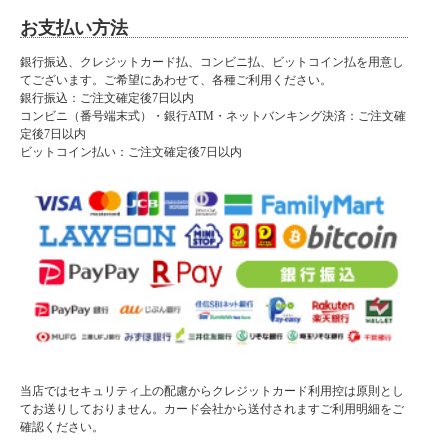
■特徴
・完成品
お支払い方法
銀行振込、クレジットカード払、コンビニ払、ビットコイン払を用意し
てございます。ご希望にあわせて、各種ご利用ください。
銀行振込：ご注文確定後7日以内
大型商品に関しお届け前に
コンビニ（番号端末式）・銀行ATM・ネットバンキング決済：ご注文確
事前連絡がある場合がございます。
定後7日以内
よろしければご購入の際は
ビットコイン払い：ご注文確定後7日以内
携帯番号をご登録ください。小型商品は在庫が有り、指定日がない場合は
最短の出荷をさせていただきます。
小型商品は夜間の配達が可能な場合がございます。
備考欄にお書き添えください。
■納期表記について
当店商品はメーカー取扱商品も販売中の為、稀に在庫切れの場合もございます。
当店ではセキュリティ上の配慮からクレジットカード利用控は原則とし
てお送りしておりません。カード会社から送付されますご利用明細をご
確認ください。