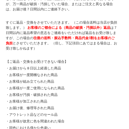
が、万一商品が破損・汚損していた場合、またはご注文と異なる場合
は、お届け後７日間以内にご連絡下さい。
すぐに返品・交換をさせていただきます。 （この場合送料は当店が負担
致します。）
お客様のご都合による（商品の破損・汚損以外）返品
は７
日間以内に返品希望の意志をご連絡をいただければ返品をお受け致しま
すが、この場合の
往復の送料・振込手数料・商品代金3割をお客様のご
負担
とさせていただきます。 （但し、下記項目にあてはまる場合は、お
受け致しかねます）
【ご返品・交換をお受けできない場合】
・お届けから８日以上経過した商品
・お客様が一度開梱なされた商品
・お客様が組み立てられた商品
・お客様が一度ご使用になられた商品
・お客様が汚損・破損された商品
・お客様が加工された商品
・お届け後、修理等された商品
・アウトレット品などのセール品
・お客様が故意に色を間違われた場合
・同色における僅かな色違い