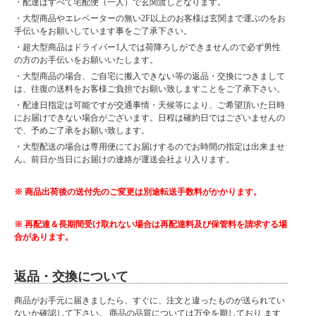
・配達はすべて宅配便（一人）で玄関渡しとなります。
・大型商品やエレベーターの無い2F以上のお客様は玄関まで運ぶのをお
手伝いをお願いしています事をご了承下さい。
・超大型商品はドライバー1人では荷降ろしができませんので必ず男性
の方のお手伝いをお願いいたします。
・大型商品の場合、ご自宅に搬入できない等の返品・交換につきまして
は、往復の送料をお客様ご負担でお願い致しますことをご了承下さい。
・配達日指定は可能ですが交通事情・天候等により、ご希望頂いた日時
にお届けできない場合がございます。日程は確約日ではございませんの
で、予めご了承をお願い致します。
・大型配送の場合は専用便にてお届けするのでお時間の指定は出来ませ
ん。前日か当日にお届けの連絡が運送会社より入ります。
※ 商品出荷後の送付先のご変更は別途転送手数料がかかります。
※ 再配達＆長期間受け取れない場合は再配達料及び保管料を請求する場
合があります。
返品・交換について
商品がお手元に届きましたら、すぐに、注文と違ったものが送られてい
ないか確認して下さい。 商品の品質については万全を期しており ます