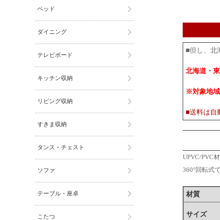
ベッド
ダイニング
■但し、北
テレビボード
北海道・東
キッチン収納
※対象地域
リビング収納
■送料は自
すきま収納
タンス・チェスト
UPVC/P
360°回転
ソファ
テーブル・座卓
材質
サイズ
こたつ