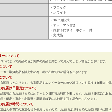
・ブラック
・ホワイト
・360°回転式
・オットマン付き
・両肘下にサイドポケット付
・完成品
ラーについて
ソコンによって商品の色が実際の商品と異なって見えてしまう場合がございます。
について
メーカー取扱商品も販売中の為、稀に在庫切れの場合もございます。
について
玄関渡しとなります。大型商品やエレベーターの無い2F以上のお客様は玄関まで
のお届け日指定について
商品出荷からお届けまでに約７～１０日間程お時間を要します。お届け日指定がある
沖縄・離島・東北・北海道・郡部等は更にお時間を頂く場合がございます。
のお届け時間について
配送は大型専門の運送会社を使用しますので、お届けは18時までのお受け取りに限