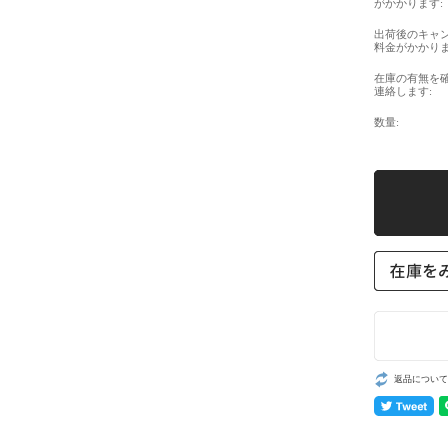
がかかります:
出荷後のキャ
料金がかかりま
在庫の有無を
連絡します:
数量:
返品について