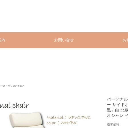
案内
お問い合せ
お
フィス・パソコンチェア
パーソナルチ
ー サイドポ
黒 / 白 
オシャレ イ
通常価格: