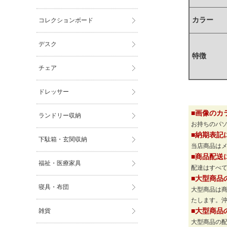
カラー
コレクションボード
デスク
特徴
チェア
ドレッサー
■画像のカ
ランドリー収納
お持ちのパ
■納期表記
下駄箱・玄関収納
当店商品は
■商品配送
福祉・医療家具
配達はすべて
■大型商品
寝具・布団
大型商品は
たします。
雑貨
■大型商品
大型商品の