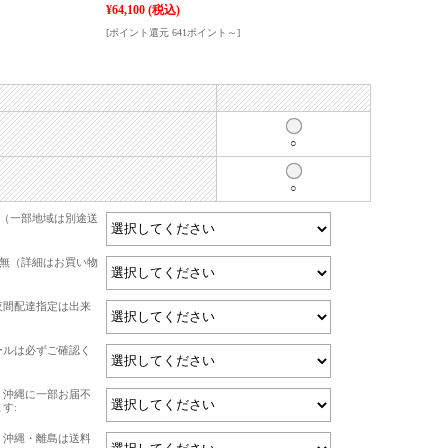
¥64,100
(税込)
[ポイント還元 641ポイント～]
○
○
て（一部地域は別途送
有無（詳細はお買い物
夜間配達指定は出来
ールは必ずご確認く
・沖縄に一部お届不
す:
・沖縄・離島は送料