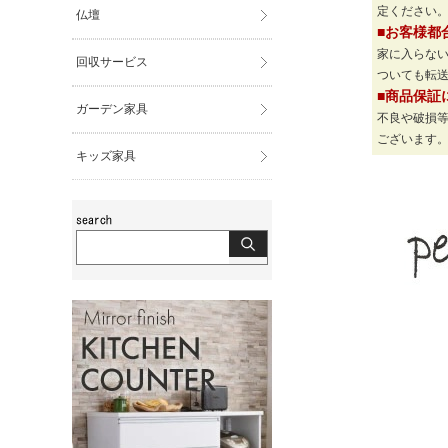
定ください
仏壇
■お客様都
家に入らな
回収サービス
ついても転
■商品保証
ガーデン家具
不良や破損
ございます
キッズ家具