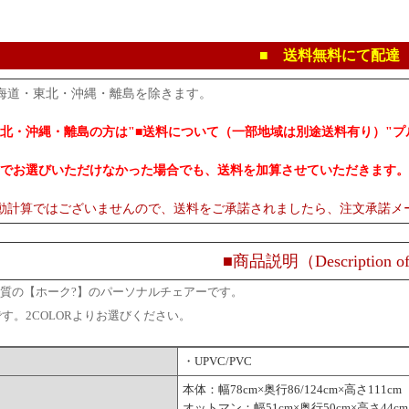
■ 送料無料にて配達
海道・東北・沖縄・離島を除きます。
北・沖縄・離島の方は"■送料について（一部地域は別途送料有り）"
でお選びいただけなかった場合でも、送料を加算させていただきます。
動計算ではございませんので、送料をご承諾されましたら、注文承諾メ
■商品説明（Description of
VC材質の【ホーク?】のパーソナルチェアーです。
式です。2COLORよりお選びください。
・UPVC/PVC
本体：幅78cm×奥行86/124cm×高さ111cm
オットマン：幅51cm×奥行50cm×高さ44cm