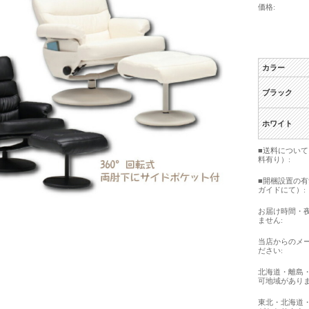
価格:
カラー
ブラック
ホワイト
■送料につい
料有り）:
■開梱設置の
ガイドにて）:
お届け時間・
ません:
当店からのメ
ださい:
北海道・離島
可地域がありま
東北・北海道