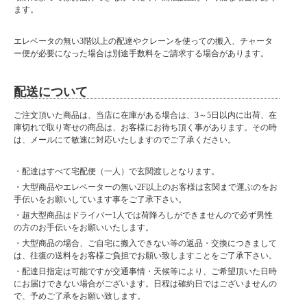
ます。
■特徴
・大引出し、スライドレール付き
エレベータの無い3階以上の配達やクレーンを使っての搬入、チャータ
・引き出し構造はアリ溝組加工
ー便が必要になった場合は別途手数料をご請求する場合があります。
・完成品
配送について
ご注文頂いた商品は、当店に在庫がある場合は、3～5日以内に出荷、在
大型商品に関しお届け前に
庫切れで取り寄せの商品は、お客様にお待ち頂く事があります。その時
事前連絡がある場合がございます。
は、メールにて敏速に対応いたしますのでご了承ください。
よろしければご購入の際は
携帯番号をご登録ください。小型商品は在庫が有り、指定日がない場合は
最短の出荷をさせていただきます。
・配達はすべて宅配便（一人）で玄関渡しとなります。
小型商品は夜間の配達が可能な場合がございます。
・大型商品やエレベーターの無い2F以上のお客様は玄関まで運ぶのをお
備考欄にお書き添えください。
手伝いをお願いしています事をご了承下さい。
・超大型商品はドライバー1人では荷降ろしができませんので必ず男性
■納期表記について
の方のお手伝いをお願いいたします。
当店商品はメーカー取扱商品も販売中の為、稀に在庫切れの場合もございます。
・大型商品の場合、ご自宅に搬入できない等の返品・交換につきまして
は、往復の送料をお客様ご負担でお願い致しますことをご了承下さい。
・配達日指定は可能ですが交通事情・天候等により、ご希望頂いた日時
にお届けできない場合がございます。日程は確約日ではございませんの
で、予めご了承をお願い致します。