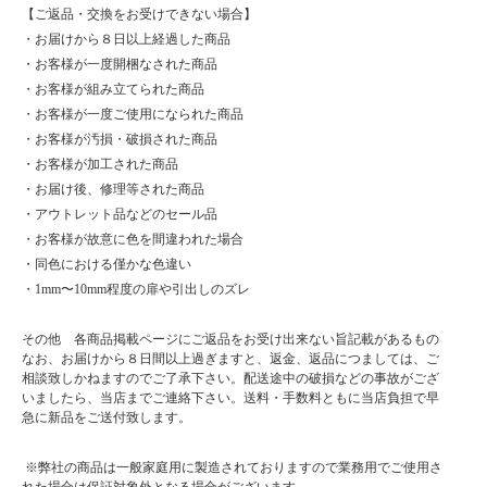
【ご返品・交換をお受けできない場合】
・お届けから８日以上経過した商品
・お客様が一度開梱なされた商品
・お客様が組み立てられた商品
・お客様が一度ご使用になられた商品
・お客様が汚損・破損された商品
・お客様が加工された商品
・お届け後、修理等された商品
・アウトレット品などのセール品
・お客様が故意に色を間違われた場合
・同色における僅かな色違い
・1mm〜10mm程度の扉や引出しのズレ
その他 各商品掲載ページにご返品をお受け出来ない旨記載があるもの
なお、お届けから８日間以上過ぎますと、返金、返品につましては、ご
相談致しかねますのでご了承下さい。配送途中の破損などの事故がござ
いましたら、当店までご連絡下さい。送料・手数料ともに当店負担で早
急に新品をご送付致します。
※弊社の商品は一般家庭用に製造されておりますので業務用でご使用さ