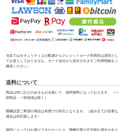
当店ではセキュリティ上の配慮からクレジットカード利用控は原則とし
■ 送料無料にて配達 ■
てお送りしておりません。カード会社から送付されますご利用明細をご
北海道・東北・沖縄・離島の方は送料がかかりますので"■送料について（一部地域
確認ください。
は別途送料有り）"プルダウンメニューから対象地域をお選びください。
※対象地域でお選びいただけなかった場合でも、送料を加算させていただきます。
送料について
ご了承ください。
商品は特に記入のあるものを除いて、送料無料になっております。 （一
■サイズ
部商品・一部地域は除く）
幅79.5cm×奥行56cm×高さ183cm
開梱設置ご希望の場合は有償での対応となります。（組み立てが必要な
■カラー
場合は対応致します）
・ナチュラル
・ホワイト
・ウォールナット
場所によってはお届けできなかったり、開梱設置が不可能な場合があり