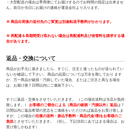
・大型配送の場合は専用便にてお届けするのでお時間の指定は出来ませ
ん。前日か当日にお届けの連絡が運送会社より入ります。
※ 商品出荷後の送付先のご変更は別途転送手数料がかかります。
※ 再配達＆長期間受け取れない場合は再配達料及び保管料を請求する場
合があります。
返品・交換について
商品がお手元に届きましたら、すぐに、注文と違ったものが送られてい
ないか確認して下さい。 商品の品質については万全を期しており ます
が、万一商品が破損・汚損していた場合、またはご注文と異なる場合
は、お届け後７日間以内にご連絡下さい。
すぐに返品・交換をさせていただきます。 （この場合送料は当店が負担
致します。）
お客様のご都合による（商品の破損・汚損以外）返品
は７
日間以内に返品希望の意志をご連絡をいただければ返品をお受け致しま
すが、この場合の
往復の送料・振込手数料・商品代金3割をお客様のご
負担
とさせていただきます。 （但し、下記項目にあてはまる場合は、お
受け致しかねます）