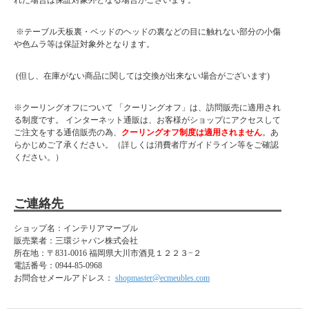
れた場合は保証対象外となる場合がございます。
※テーブル天板裏・ベッドのヘッドの裏などの目に触れない部分の小傷
や色ムラ等は保証対象外となります。
(但し、在庫がない商品に関しては交換が出来ない場合がございます)
※クーリングオフについて 「クーリングオフ」は、訪問販売に適用され
る制度です。 インターネット通販は、お客様がショップにアクセスして
ご注文をする通信販売の為、
クーリングオフ制度は適用されません
。あ
らかじめご了承ください。（詳しくは消費者庁ガイドライン等をご確認
ください。）
ご連絡先
ショップ名：インテリアマーブル
販売業者：三環ジャパン株式会社
所在地：
〒831-0016 福岡県大川市酒見１２２３−２
電話番号：
0944-85-0968
お問合せメールアドレス：
shopmaster@ecmeubles.com