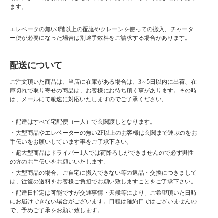
・引き出し構造はアリ溝組加工
ます。
・完成品
エレベータの無い3階以上の配達やクレーンを使っての搬入、チャータ
ー便が必要になった場合は別途手数料をご請求する場合があります。
大型商品に関しお届け前に
配送について
事前連絡がある場合がございます。
よろしければご購入の際は
携帯番号をご登録ください。小型商品は在庫が有り、指定日がない場合は
ご注文頂いた商品は、当店に在庫がある場合は、3～5日以内に出荷、在
最短の出荷をさせていただきます。
庫切れで取り寄せの商品は、お客様にお待ち頂く事があります。その時
小型商品は夜間の配達が可能な場合がございます。
は、メールにて敏速に対応いたしますのでご了承ください。
備考欄にお書き添えください。
・配達はすべて宅配便（一人）で玄関渡しとなります。
■納期表記について
・大型商品やエレベーターの無い2F以上のお客様は玄関まで運ぶのをお
当店商品はメーカー取扱商品も販売中の為、稀に在庫切れの場合もございます。
手伝いをお願いしています事をご了承下さい。
・超大型商品はドライバー1人では荷降ろしができませんので必ず男性
の方のお手伝いをお願いいたします。
・大型商品の場合、ご自宅に搬入できない等の返品・交換につきまして
は、往復の送料をお客様ご負担でお願い致しますことをご了承下さい。
・配達日指定は可能ですが交通事情・天候等により、ご希望頂いた日時
にお届けできない場合がございます。日程は確約日ではございませんの
で、予めご了承をお願い致します。