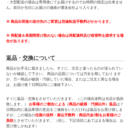
・大型配送の場合は専用便にてお届けするのでお時間の指定は出来ませ
ん。前日か当日にお届けの連絡が運送会社より入ります。
※ 商品出荷後の送付先のご変更は別途転送手数料がかかります。
※ 再配達＆長期間受け取れない場合は再配達料及び保管料を請求する場
合があります。
返品・交換について
商品がお手元に届きましたら、すぐに、注文と違ったものが送られてい
ないか確認して下さい。 商品の品質については万全を期しており ます
が、万一商品が破損・汚損していた場合、またはご注文と異なる場合
は、お届け後７日間以内にご連絡下さい。
すぐに返品・交換をさせていただきます。 （この場合送料は当店が負担
致します。）
お客様のご都合による（商品の破損・汚損以外）返品
は７
日間以内に返品希望の意志をご連絡をいただければ返品をお受け致しま
すが、この場合の
往復の送料・振込手数料・商品代金3割をお客様のご
負担
とさせていただきます。 （但し、下記項目にあてはまる場合は、お
受け致しかねます）