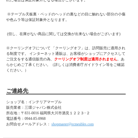
れた場合は保証対象外となる場合がございます。
※テーブル天板裏・ベッドのヘッドの裏などの目に触れない部分の小傷
や色ムラ等は保証対象外となります。
(但し、在庫がない商品に関しては交換が出来ない場合がございます)
※クーリングオフについて 「クーリングオフ」は、訪問販売に適用され
る制度です。 インターネット通販は、お客様がショップにアクセスして
ご注文をする通信販売の為、
クーリングオフ制度は適用されません
。あ
らかじめご了承ください。（詳しくは消費者庁ガイドライン等をご確認
ください。）
ご連絡先
ショップ名：インテリアマーブル
販売業者：三環ジャパン株式会社
所在地：
〒831-0016 福岡県大川市酒見１２２３−２
電話番号：
0944-85-0968
お問合せメールアドレス：
shopmaster@ecmeubles.com