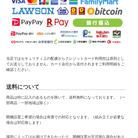
■ 送料無料にて配達 ■
北海道・東北・沖縄・離島の方は送料がかかりますので"■送料について（一部地域
は別途送料有り）"プルダウンメニューから対象地域をお選びください。
当店ではセキュリティ上の配慮からクレジットカード利用控は原則とし
てお送りしておりません。カード会社から送付されますご利用明細をご
※対象地域でお選びいただけなかった場合でも、送料を加算させていただきます。
確認ください。
ご了承ください。
■サイズ
幅79.5cm×奥行56cm×高さ183cm
送料について
商品は特に記入のあるものを除いて、送料無料になっております。 （一
■カラー
部商品・一部地域は除く）
・ナチュラル
・ホワイト
・ウォールナット
開梱設置ご希望の場合は有償での対応となります。（組み立てが必要な
場合は対応致します）
■特徴
・大引出し、スライドレール付き
場所によってはお届けできなかったり、開梱設置が不可能な場合があり