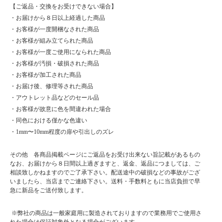
【ご返品・交換をお受けできない場合】
・お届けから８日以上経過した商品
・お客様が一度開梱なされた商品
・お客様が組み立てられた商品
・お客様が一度ご使用になられた商品
・お客様が汚損・破損された商品
・お客様が加工された商品
・お届け後、修理等された商品
・アウトレット品などのセール品
・お客様が故意に色を間違われた場合
・同色における僅かな色違い
・1mm〜10mm程度の扉や引出しのズレ
その他 各商品掲載ページにご返品をお受け出来ない旨記載があるもの
なお、お届けから８日間以上過ぎますと、返金、返品につましては、ご
相談致しかねますのでご了承下さい。配送途中の破損などの事故がござ
いましたら、当店までご連絡下さい。送料・手数料ともに当店負担で早
急に新品をご送付致します。
※弊社の商品は一般家庭用に製造されておりますので業務用でご使用さ