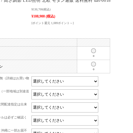
/ 高さ調節 LED照明 北欧 モダン通販 送料無料 das-0018
¥130,700
(税込)
¥108,900
(税込)
[ポイント還元 1,089ポイント～]
○
ン
○
有無（詳細はお買い物
て（一部地域は別途送
夜間配達指定は出来
ールは必ずご確認く
・沖縄に一部お届不