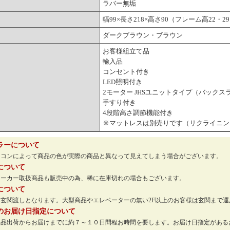
ラバー無垢
幅99×長さ218×高さ90（フレーム高22・29.
ダークブラウン・ブラウン
お客様組立て品
輸入品
コンセント付き
LED照明付き
2モーター JHSユニットタイプ（バック
手すり付き
4段階高さ調節機能付き
※マットレスは別売りです（リクライニン
ラーについて
ソコンによって商品の色が実際の商品と異なって見えてしまう場合がございます。
について
メーカー取扱商品も販売中の為、稀に在庫切れの場合もございます。
について
玄関渡しとなります。大型商品やエレベーターの無い2F以上のお客様は玄関まで
のお届け日指定について
商品出荷からお届けまでに約７～１０日間程お時間を要します。お届け日指定がある