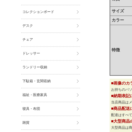
サイズ
コレクションボード
カラー
デスク
チェア
特徴
ドレッサー
ランドリー収納
下駄箱・玄関収納
■画像のカ
お持ちのパ
福祉・医療家具
■納期表記
当店商品は
■商品配送
寝具・布団
配達はすべて
■大型商品
雑貨
大型商品は