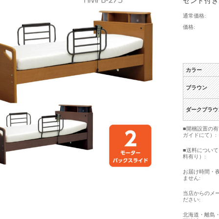
セント付き 
通常価格:
価格:
カラー
ブラウン
ダークブラウ
■開梱設置の
ガイドにて）:
■送料につい
料有り）:
お届け時間・
ません:
当店からのメ
ださい:
北海道・離島