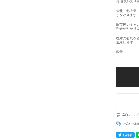
可地域がありま
東北・北海道
がかかります:
出荷後のキャ
料金がかかりま
在庫の有無を
連絡します:
数量:
返品について
レビューはあ