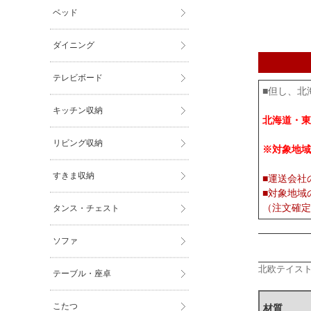
ベッド
ダイニング
テレビボード
■但し、北
キッチン収納
北海道・東
リビング収納
※対象地域
すきま収納
■運送会社
■対象地域
（注文確定
タンス・チェスト
ソファ
北欧テイス
テーブル・座卓
こたつ
材質