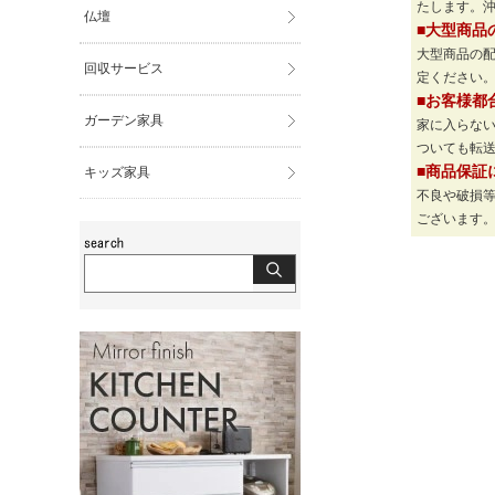
たします。
仏壇
■大型商品
大型商品の
回収サービス
定ください
■お客様都
ガーデン家具
家に入らな
ついても転
■商品保証
キッズ家具
不良や破損
ございます